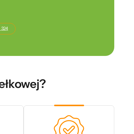
 324
dełkowej?