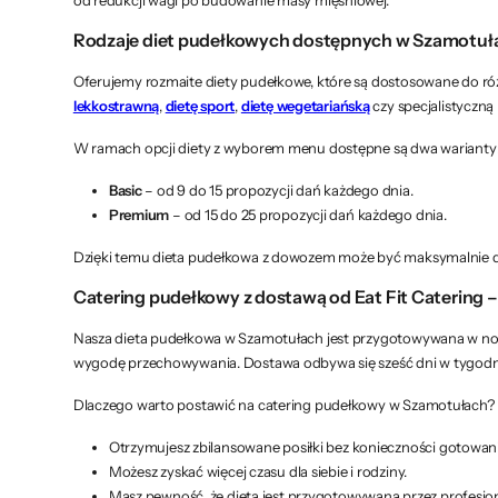
Rodzaje diet pudełkowych dostępnych w Szamotuł
Oferujemy rozmaite diety pudełkowe, które są dostosowane do róż
lekkostrawną
,
dietę sport
,
dietę wegetariańską
czy specjalistyczną
W ramach opcji diety z wyborem menu dostępne są dwa warianty
Basic
– od 9 do 15 propozycji dań każdego dnia.
Premium
– od 15 do 25 propozycji dań każdego dnia.
Dzięki temu dieta pudełkowa z dowozem może być maksymalnie d
Catering pudełkowy z dostawą od Eat Fit Catering – 
Nasza dieta pudełkowa w Szamotułach jest przygotowywana w now
wygodę przechowywania. Dostawa odbywa się sześć dni w tygodniu
Dlaczego warto postawić na catering pudełkowy w Szamotułach?
Otrzymujesz zbilansowane posiłki bez konieczności gotowani
Możesz zyskać więcej czasu dla siebie i rodziny.
Masz pewność, że dieta jest przygotowywana przez profesjon