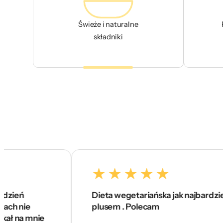
Świeże i naturalne
składniki
Dieta wegetariańska jak najbardziej na 5 z
e
plusem . Polecam
mnie