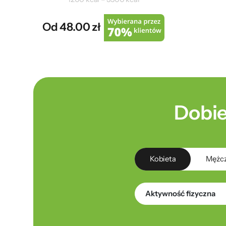
Od 48.00 zł
Dobie
Kobieta
Mężc