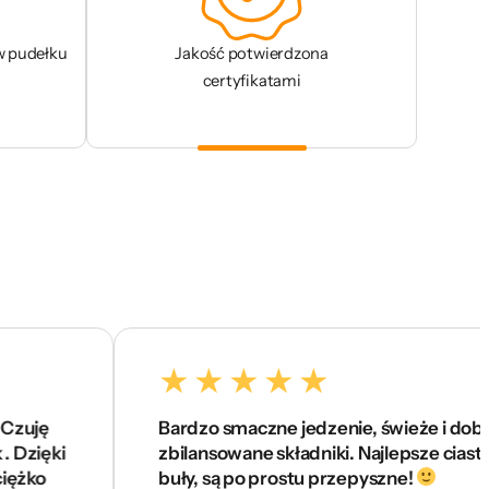
w pudełku
Jakość potwierdzona
certyfikatami
Bardzo smaczne jedzenie, świeże i dobrze
i
zbilansowane składniki. Najlepsze ciasta i
buły, są po prostu przepyszne!