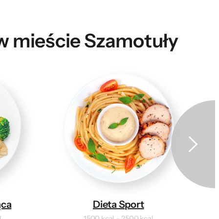
 w mieście Szamotuły
ąca
Dieta Sport
l
1500 kcal – 2500 kcal