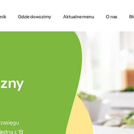
nik
Gdzie dowozimy
Aktualne menu
O nas
Bl
czny
 zasięgu
edną z 18