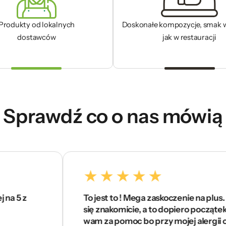
Produkty od lokalnych
Doskonałe kompozycje, smak 
dostawców
jak w restauracji
Sprawdź co o nas mówią
To jest to ! Mega zaskoczenie na plus. Czuję
się znakomicie, a to dopiero początek . Dzięk
wam za pomoc bo przy mojej alergii ciężko