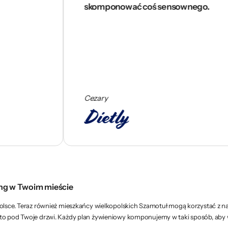
skomponować coś sensownego.
Cezary
ing w Twoim mieście
olsce. Teraz również mieszkańcy wielkopolskich Szamotuł mogą korzystać z na
sto pod Twoje drzwi. Każdy plan żywieniowy komponujemy w taki sposób, ab