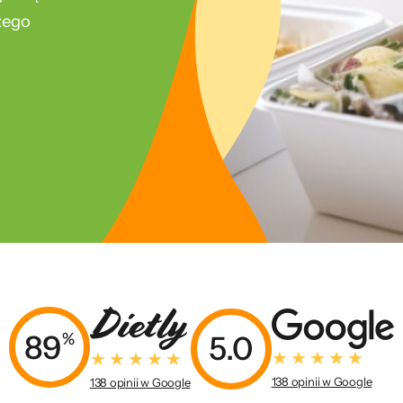
szego
89
%
5.0
138 opinii w Google
138 opinii w Google