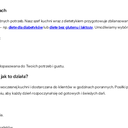
ach
nych potrzeb. Nasz szef kuchni wraz z dietetykiem przygotowuje zbilansowane
 – np.
dietę dla diabetyków
lub
dietę bez glutenu i laktozy
. Umożliwiamy wybór 
:
opasowana do Twoich potrzeb i gustu.
jak to działa?
oczesnej kuchni i dostarczana do klientów w godzinach porannych. Posiłki 
, aby każdy dzień rozpoczynał się od gotowych i świeżych dań.
a.
alistów.