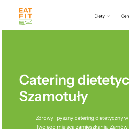
Przejdź
do
Diety
Cen
treści
Catering dietety
Szamotuły
Zdrowy i pyszny catering dietetyczny w
Twojego miejsca zamieszkania. Zamów j