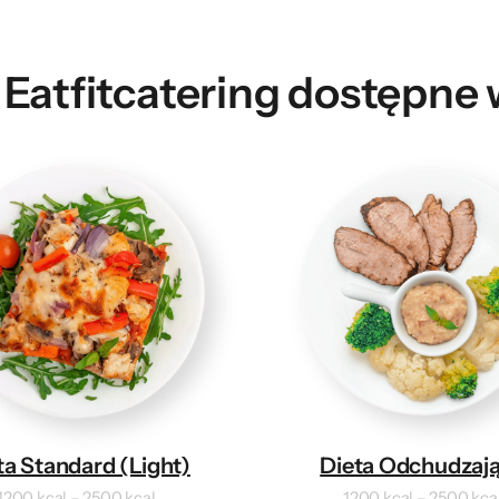
 Eatfitcatering dostępne
ta Standard (Light)
Dieta Odchudzaj
1200 kcal – 2500 kcal
1200 kcal – 2500 kca