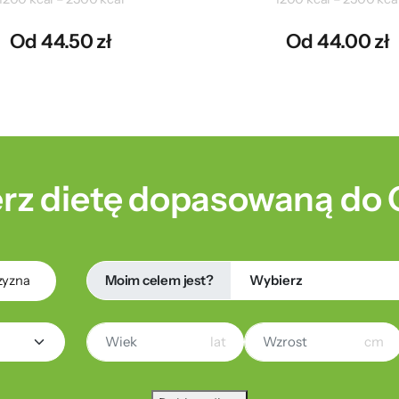
Od 44.50 zł
Od 44.00 zł
rz dietę dopasowaną do 
Moim celem jest?
zyzna
lat
cm