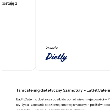
 z
Urszula
Tani catering dietetyczny Szamotuły – EatFitCater
EatFitCatering dostarcza posiłki do ponad wielu miejscowości w P
styl życia i zapewnia codzienną dostawę smacznych posiłków pro
od redukcji wagi po budowanie masy mięśniowej.