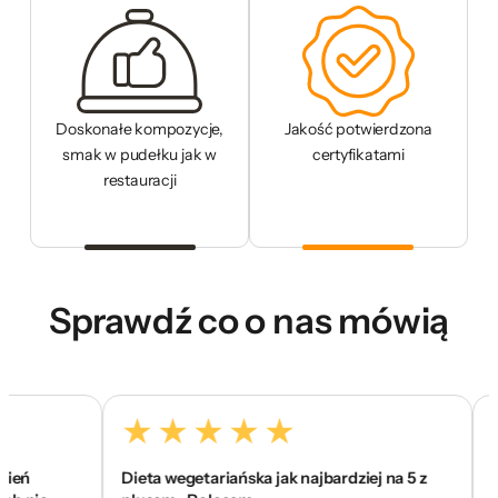
Doskonałe kompozycje,
Jakość potwierdzona
smak w pudełku jak w
certyfikatami
restauracji
Sprawdź co o nas mówią
Dieta wegetariańska jak najbardziej na 5 z
To je