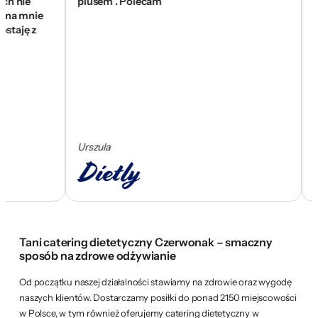
ie
plusem . Polecam
się z
 mnie
wam z
ję z
skom
Urszula
Cezar
Tani catering dietetyczny Czerwonak – smaczny
sposób na zdrowe odżywianie
Od początku naszej działalności stawiamy na zdrowie oraz wygodę
naszych klientów. Dostarczamy posiłki do ponad 2150 miejscowości
w Polsce, w tym również oferujemy catering dietetyczny w