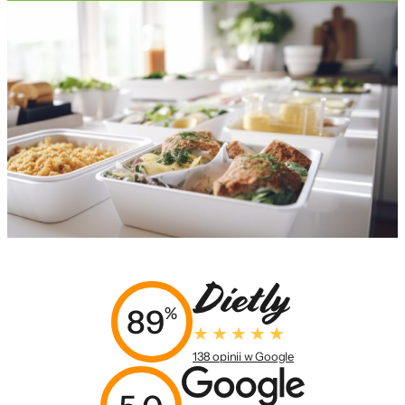
89
%
138 opinii w Google