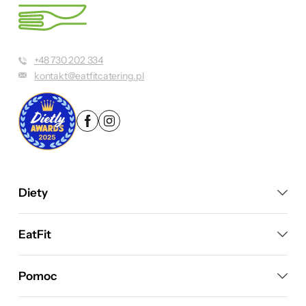
+48 730 202 334
kontakt@eatfitcatering.pl
Diety
EatFit
Pomoc