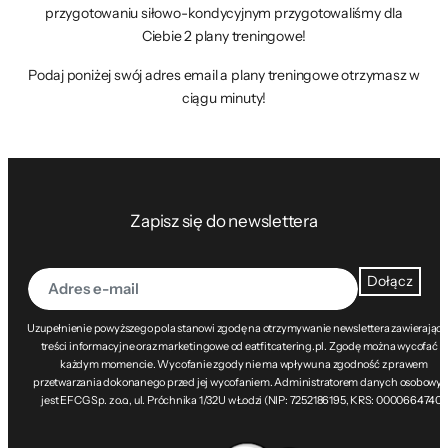
przygotowaniu siłowo-kondycyjnym przygotowaliśmy dla
Ciebie 2 plany treningowe!
Podaj poniżej swój adres email a plany treningowe otrzymasz w
ciągu minuty!
Zapisz się do newslettera
Dołącz
Uzupełnienie powyższego pola stanowi zgodę na otrzymywanie newslettera zawierając
treści informacyjne oraz marketingowe od eatfitcatering.pl. Zgodę można wycofać w
każdym momencie. Wycofanie zgody nie ma wpływu na zgodność z prawem
przetwarzania dokonanego przed jej wycofaniem. Administratorem danych osobowy
jest EFCG Sp. z o.o., ul. Próchnika 1/32U w Łodzi (NIP: 7252186195, KRS: 0000664740).