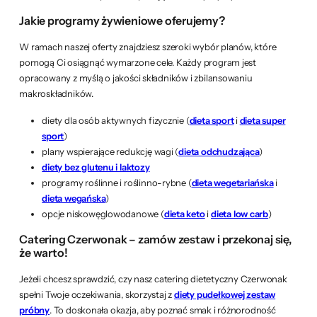
Jakie programy żywieniowe oferujemy?
W ramach naszej oferty znajdziesz szeroki wybór planów, które
pomogą Ci osiągnąć wymarzone cele. Każdy program jest
opracowany z myślą o jakości składników i zbilansowaniu
makroskładników.
diety dla osób aktywnych fizycznie (
dieta sport
i
dieta super
sport
)
plany wspierające redukcję wagi (
dieta odchudzająca
)
diety bez glutenu i laktozy
programy roślinne i roślinno-rybne (
dieta wegetariańska
i
dieta wegańska
)
opcje niskowęglowodanowe (
dieta keto
i
dieta low carb
)
Catering Czerwonak – zamów zestaw i przekonaj się,
że warto!
Jeżeli chcesz sprawdzić, czy nasz catering dietetyczny Czerwonak
spełni Twoje oczekiwania, skorzystaj z
diety pudełkowej zestaw
próbny
. To doskonała okazja, aby poznać smak i różnorodność