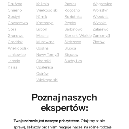
Drużyna
Koźmin
Rawicz
Wągrowiec
Gniezno
Wielkopolski
Rogoźno
Wolsztyn
Gostyń
Kórnik
Rokietnica
Września
Gowarzewo
Krotoszyn
Rzgów
Wysoka
Góra
Luboń
Sarbinowo
Zalasewo
Granowo
Mosina
Siekierki Wielkie
Zaniemyśl
Grodzisk
Murowana
Skórzewo
Złotów
Wielkopolski
Goślina
Słupca
Jankowice
Nowy Tomyśl
Stęszew
Jarocin
Oborniki
Suchy Las
Kalisz
Opalenica
Ostrów
Wielkopolski
Poznaj naszych
ekspertów:
Twoje zdrowie jest naszym priorytetem
. Zdajemy sobie
sprawę, że każdy organizm reaguje inaczej na różne rodzaje