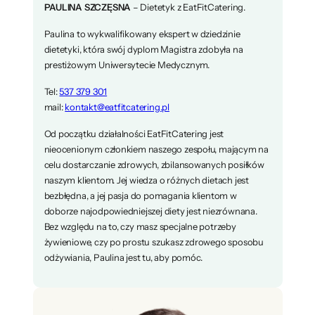
PAULINA SZCZĘSNA
– Dietetyk z EatFitCatering.
Paulina to wykwalifikowany ekspert w dziedzinie
dietetyki, która swój dyplom Magistra zdobyła na
prestiżowym Uniwersytecie Medycznym.
Tel:
537 379 301
mail:
kontakt@eatfitcatering.pl
Od początku działalności EatFitCatering jest
nieocenionym członkiem naszego zespołu, mającym na
celu dostarczanie zdrowych, zbilansowanych posiłków
naszym klientom. Jej wiedza o różnych dietach jest
bezbłędna, a jej pasja do pomagania klientom w
doborze najodpowiedniejszej diety jest niezrównana.
Bez względu na to, czy masz specjalne potrzeby
żywieniowe, czy po prostu szukasz zdrowego sposobu
odżywiania, Paulina jest tu, aby pomóc.