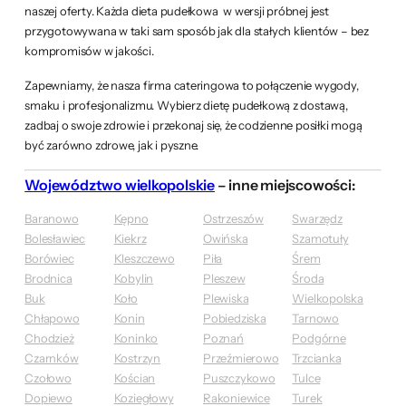
naszej oferty. Każda dieta pudełkowa w wersji próbnej jest
przygotowywana w taki sam sposób jak dla stałych klientów – bez
kompromisów w jakości.
Zapewniamy, że nasza firma cateringowa to połączenie wygody,
smaku i profesjonalizmu. Wybierz dietę pudełkową z dostawą,
zadbaj o swoje zdrowie i przekonaj się, że codzienne posiłki mogą
być zarówno zdrowe, jak i pyszne.
Województwo wielkopolskie
– inne miejscowości:
Baranowo
Kępno
Ostrzeszów
Swarzędz
Bolesławiec
Kiekrz
Owińska
Szamotuły
Borówiec
Kleszczewo
Piła
Śrem
Brodnica
Kobylin
Pleszew
Środa
Buk
Koło
Plewiska
Wielkopolska
Chłapowo
Konin
Pobiedziska
Tarnowo
Chodzież
Koninko
Poznań
Podgórne
Czarnków
Kostrzyn
Przeźmierowo
Trzcianka
Czołowo
Kościan
Puszczykowo
Tulce
Dopiewo
Koziegłowy
Rakoniewice
Turek