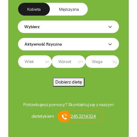
Kobieta
Mężczyzna
lat
cm
kg
Dobierz dietę
Potrzebujesz pomocy? Skontaktuj się z naszym
dietetykiem
245 3214 324