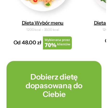
Dieta Wybór menu
Dieta 
1200 kcal – 3500 kcal
120
O
Od 48.00 zł
Dobierz dietę
dopasowaną do
Ciebie