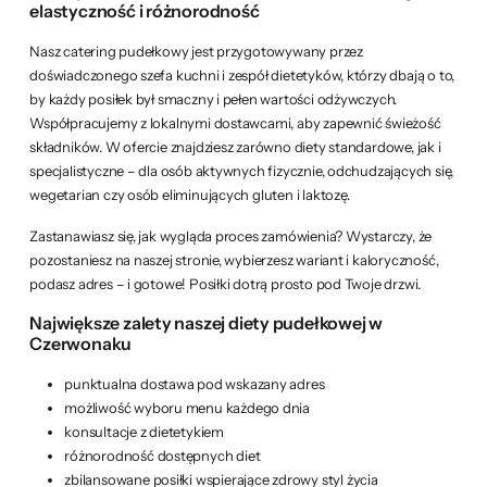
elastyczność i różnorodność
Nasz catering pudełkowy jest przygotowywany przez
doświadczonego szefa kuchni i zespół dietetyków, którzy dbają o to,
by każdy posiłek był smaczny i pełen wartości odżywczych.
Współpracujemy z lokalnymi dostawcami, aby zapewnić świeżość
składników. W ofercie znajdziesz zarówno diety standardowe, jak i
specjalistyczne – dla osób aktywnych fizycznie, odchudzających się,
wegetarian czy osób eliminujących gluten i laktozę.
Zastanawiasz się, jak wygląda proces zamówienia? Wystarczy, że
pozostaniesz na naszej stronie, wybierzesz wariant i kaloryczność,
podasz adres – i gotowe! Posiłki dotrą prosto pod Twoje drzwi.
Największe zalety naszej diety pudełkowej w
Czerwonaku
punktualna dostawa pod wskazany adres
możliwość wyboru menu każdego dnia
konsultacje z dietetykiem
różnorodność dostępnych diet
zbilansowane posiłki wspierające zdrowy styl życia