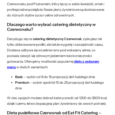
Czerwonaku pod Poznaniem, który łączy w sobie świeżość, smak i
profesjonalne podejście. Nasze plany żywieniowe są dostosowane
do różnych stylów życia i celów zdrowotnych.
Dlaczego warto wybrać catering dietetyczny w
Czerwonaku?
Decydując się na
catering dietetyczny Czerwonak
, zyskujesz nie
tylko zbilansowane posiłki, ale także wygodę i oszczędność czasu.
Dostawa odbywa się wcześnie rano pod wskazany adres, co
pozwala cieszyć się zdrowym jedzeniem bez konieczności
gotowania. Oferujemy możliwość popularnej
diety z wyborem
menu
w dwóch wariantach:
Basic
– wybór od 9 do 15 propozycji dań każdego dnia
Premium
– wybór spośród 15 do 25 propozycji dań każdego
dnia
W obu opcjach możesz dobrać kaloryczność od 1200 do 3500 kcal,
dzięki czemu łatwo dopasujesz plan żywieniowy do swoich potrzeb.
Dieta pudełkowa Czerwonak od Eat Fit Catering –