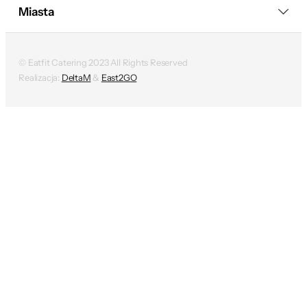
Miasta
© Eatfit Catering 2023 All Rights Reserved
Realizacja:
DeltaM
&
East2GO