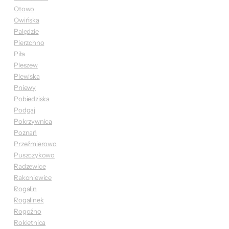
Otowo
Owińska
Palędzie
Pierzchno
Piła
Pleszew
Plewiska
Pniewy
Pobiedziska
Podgaj
Pokrzywnica
Poznań
Przeźmierowo
Puszczykowo
Radzewice
Rakoniewice
Rogalin
Rogalinek
Rogoźno
Rokietnica