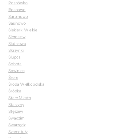
Rosnówko
Rosnowo
Sarbinowo
Sasinowo
Siekierki Wielkie
Sierosław
Skórzewo
Skrzynki
Słupca
Sobota
Sowiniec
Śrem
Środa Wielkopolska
Śródka
Stare Miasto
Starzyny
Stęszew
Swadzim
Swarzędz
Szamotuły