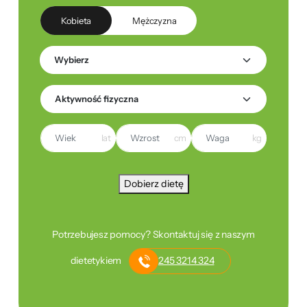
Kobieta
Mężczyzna
lat
cm
kg
Dobierz dietę
Potrzebujesz pomocy? Skontaktuj się z naszym
dietetykiem
245 3214 324