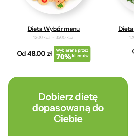
Dieta Wybór menu
Dieta 
1200 kcal – 3500 kcal
120
O
Od 48.00 zł
Dobierz dietę
dopasowaną do
Ciebie