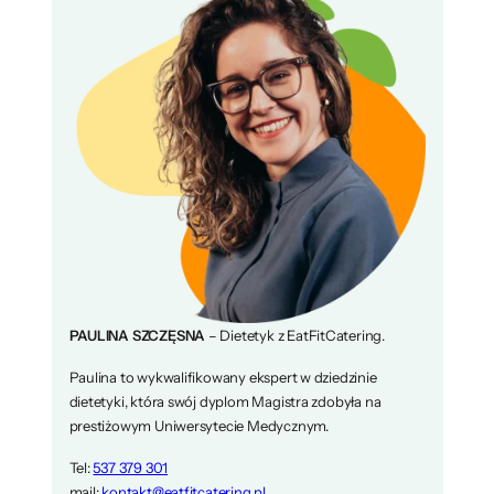
PAULINA SZCZĘSNA
– Dietetyk z EatFitCatering.
Paulina to wykwalifikowany ekspert w dziedzinie
dietetyki, która swój dyplom Magistra zdobyła na
prestiżowym Uniwersytecie Medycznym.
Tel:
537 379 301
mail:
kontakt@eatfitcatering.pl