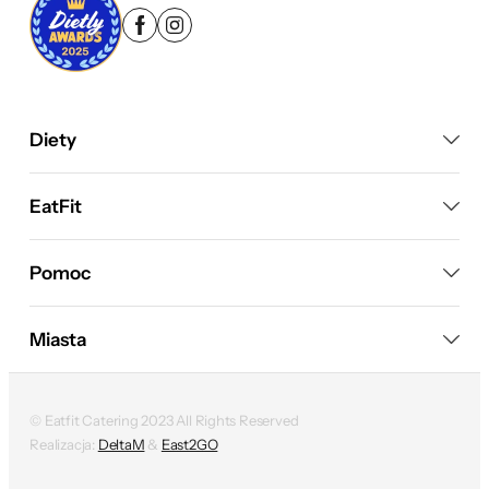
Diety
EatFit
Pomoc
Miasta
© Eatfit Catering 2023 All Rights Reserved
Realizacja:
DeltaM
&
East2GO