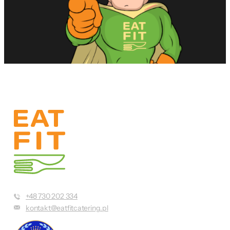
+48 730 202 334
kontakt@eatfitcatering.pl