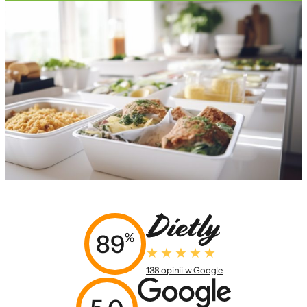
89
%
138 opinii w Google