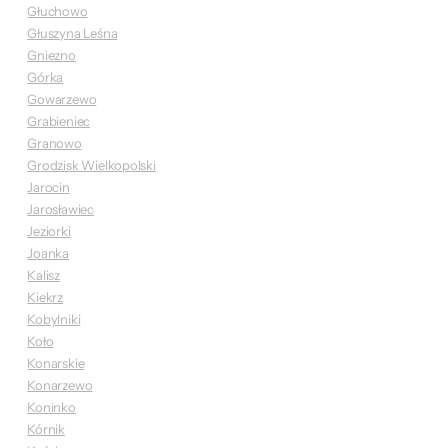
Głuchowo
Głuszyna Leśna
Gniezno
Górka
Gowarzewo
Grabieniec
Granowo
Grodzisk Wielkopolski
Jarocin
Jarosławiec
Jeziorki
Joanka
Kalisz
Kiekrz
Kobylniki
Koło
Konarskie
Konarzewo
Koninko
Kórnik