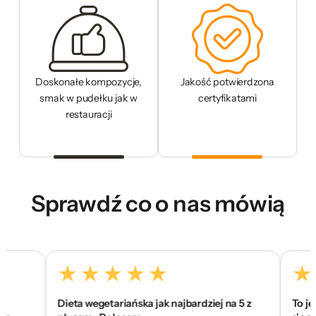
Doskonałe kompozycje,
Jakość potwierdzona
smak w pudełku jak w
certyfikatami
restauracji
Sprawdź co o nas mówią
Dieta wegetariańska jak najbardziej na 5 z
To jest to 