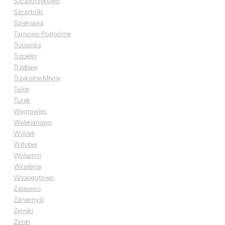
Szczodrzykowo
Szczytniki
Szreniawa
Tarnowo Podgórne
Trzcianka
Trzcielin
Trzebaw
Trzykolne Młyny
Tulce
Turek
Wągrowiec
Walerianowo
Wiórek
Witobel
Wolsztyn
Września
Wysogotowo
Zalasewo
Zaniemyśl
Żerniki
Zimin