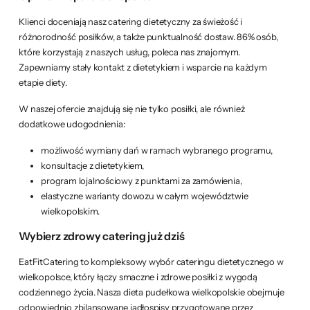
Klienci doceniają nasz catering dietetyczny za świeżość i
różnorodność posiłków, a także punktualność dostaw. 86% osób,
które korzystają z naszych usług, poleca nas znajomym.
Zapewniamy stały kontakt z dietetykiem i wsparcie na każdym
etapie diety.
W naszej ofercie znajdują się nie tylko posiłki, ale również
dodatkowe udogodnienia:
możliwość wymiany dań w ramach wybranego programu,
konsultacje z dietetykiem,
program lojalnościowy z punktami za zamówienia,
elastyczne warianty dowozu w całym województwie
wielkopolskim.
Wybierz zdrowy catering już dziś
EatFitCatering to kompleksowy wybór cateringu dietetycznego w
wielkopolsce, który łączy smaczne i zdrowe posiłki z wygodą
codziennego życia. Nasza dieta pudełkowa wielkopolskie obejmuje
odpowiednio zbilansowane jadłospisy przygotowane przez