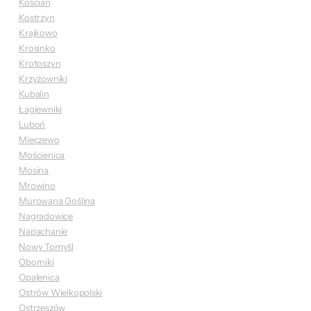
Kościan
Kostrzyn
Krajkowo
Krosinko
Krotoszyn
Krzyżowniki
Kubalin
Łagiewniki
Luboń
Mieczewo
Mościenica
Mosina
Mrowino
Murowana Goślina
Nagradowice
Napachanie
Nowy Tomyśl
Oborniki
Opalenica
Ostrów Wielkopolski
Ostrzeszów