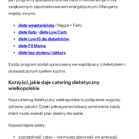
zwiększonym zapotrzebowaniem energetycznym. Oferujemy
między innymi:
dietę wegetariańską
(Veggie + Fish),
dietę Keto
i
dietę Low Carb
,
dietę Low IG dla diabetyków
,
dietę Fit Mama
,
dietę bez glutenu i laktozy
.
Każdy program został opracowany we współpracy z dietetykiem i
doświadczonym szefem kuchni.
Korzyści, jakie daje catering dietetyczny
wielkopolskie
Nasz catering dietetyczny wielkopolskie to połączenie wygody,
zdrowia i jakości. Dzięki pełnej personalizacji zamówienia każdy
klient może znaleźć plan idealny dla siebie.
Najważniejsze zalety:
oszczędność czasu – nie musisz planować ani gotować,