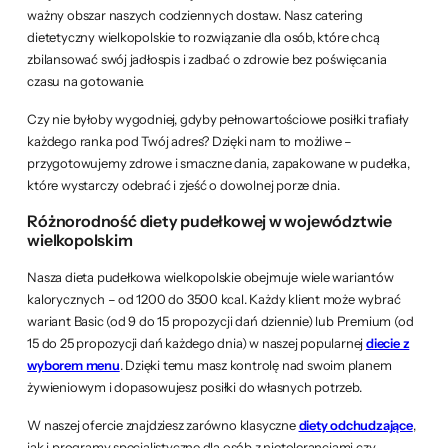
ważny obszar naszych codziennych dostaw. Nasz catering
dietetyczny wielkopolskie to rozwiązanie dla osób, które chcą
zbilansować swój jadłospis i zadbać o zdrowie bez poświęcania
czasu na gotowanie.
Czy nie byłoby wygodniej, gdyby pełnowartościowe posiłki trafiały
każdego ranka pod Twój adres? Dzięki nam to możliwe –
przygotowujemy zdrowe i smaczne dania, zapakowane w pudełka,
które wystarczy odebrać i zjeść o dowolnej porze dnia.
Różnorodność diety pudełkowej w województwie
wielkopolskim
Nasza dieta pudełkowa wielkopolskie obejmuje wiele wariantów
kalorycznych – od 1200 do 3500 kcal. Każdy klient może wybrać
wariant Basic (od 9 do 15 propozycji dań dziennie) lub Premium (od
15 do 25 propozycji dań każdego dnia) w naszej popularnej
diecie z
wyborem menu
. Dzięki temu masz kontrolę nad swoim planem
żywieniowym i dopasowujesz posiłki do własnych potrzeb.
W naszej ofercie znajdziesz zarówno klasyczne
diety odchudzające
,
jak i programy specjalistyczne dla osób z nietolerancjami czy