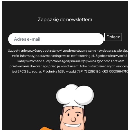
Zapisz się do newslettera
Dołącz
Uzupełnienie powyższego pola stanowi zgodę na otrzymywanie newslettera zawierając
treści informacyjne oraz marketingowe od eatfitcatering.pl. Zgodę można wycofać w
każdym momencie. Wycofanie zgody nie ma wpływu na zgodność z prawem
przetwarzania dokonanego przed jej wycofaniem. Administratorem danych osobowy
jest EFCG Sp. z o.o., ul. Próchnika 1/32U w Łodzi (NIP: 7252186195, KRS: 0000664740).