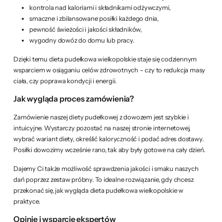
kontrola nad kaloriami i składnikami odżywczymi,
smaczne i zbilansowane posiłki każdego dnia,
pewność świeżości i jakości składników,
wygodny dowóz do domu lub pracy.
Dzięki temu dieta pudełkowa wielkopolskie staje się codziennym
wsparciem w osiąganiu celów zdrowotnych – czy to redukcja masy
ciała, czy poprawa kondycji i energii.
Jak wygląda proces zamówienia?
Zamówienie naszej diety pudełkowej z dowozem jest szybkie i
intuicyjne. Wystarczy pozostać na naszej stronie internetowej,
wybrać wariant diety, określić kaloryczność i podać adres dostawy.
Posiłki dowozimy wcześnie rano, tak aby były gotowe na cały dzień.
Dajemy Ci także możliwość sprawdzenia jakości i smaku naszych
dań poprzez zestaw próbny. To idealne rozwiązanie, gdy chcesz
przekonać się, jak wygląda dieta pudełkowa wielkopolskie w
praktyce.
Opinie i wsparcie ekspertów