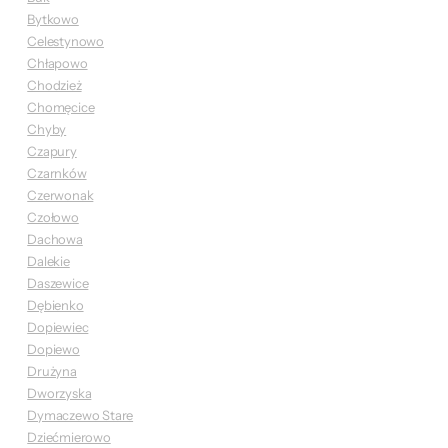
Bytkowo
Celestynowo
Chłapowo
Chodzież
Chomęcice
Chyby
Czapury
Czarnków
Czerwonak
Czołowo
Dachowa
Dalekie
Daszewice
Dębienko
Dopiewiec
Dopiewo
Drużyna
Dworzyska
Dymaczewo Stare
Dziećmierowo