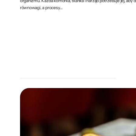
organizmu. Każda komórka, tkanka i narząd potrzebuje jej, aby 
równowagi, a procesy…