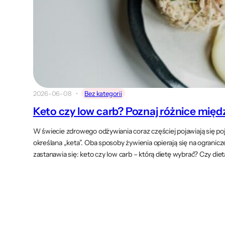
2026-06-08
Bez kategorii
Keto czy low carb? Poznaj różnice międ
W świecie zdrowego odżywiania coraz częściej pojawiają się poj
określana „keta”. Oba sposoby żywienia opierają się na ograni
zastanawia się: keto czy low carb – którą dietę wybrać? Czy die