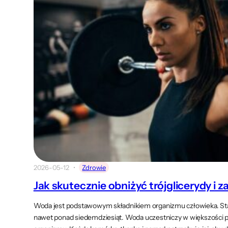
2026-05-12
Zdrowie
Jak skutecznie obniżyć trójglicerydy i 
Woda jest podstawowym składnikiem organizmu człowieka. Stan
nawet ponad siedemdziesiąt. Woda uczestniczy w większości p