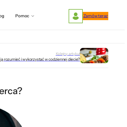
og
Pomoc
Zamów teraz
Kolejny artykuł
ją rozumieć i wykorzystać w codziennej diecie?
serca?