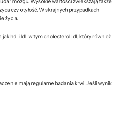
y udar mózgu. Wysokie wartości zwiększają także
yca czy otyłość. W skrajnych przypadkach
e życia.
k hdl i ldl, w tym cholesterol ldl, który również
czenie mają regularne badania krwi. Jeśli wynik