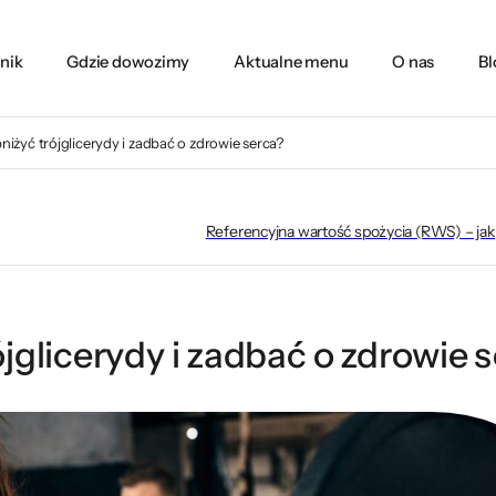
nik
Gdzie dowozimy
Aktualne menu
O nas
Bl
niżyć trójglicerydy i zadbać o zdrowie serca?
Referencyjna wartość spożycia (RWS) – jak 
jglicerydy i zadbać o zdrowie 