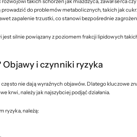
 rozwojowi takich schorzeń jak miażdżyca, zawał serca cz
rowadzić do problemów metabolicznych, takich jak cukrz
et zapalenie trzustki, co stanowi bezpośrednie zagrożeni
est silnie powiązany z poziomem frakcji lipidowych takich ja
 Objawy i czynniki ryzyka
y często nie dają wyraźnych objawów. Dlatego kluczowe zna
 krwi, należy jak najszybciej podjąć działania.
 ryzyka, należą: