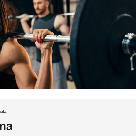
yczką
sna