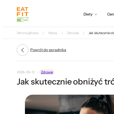
Przejdź
do
Diety
Cen
treści
Strona główna
Wpisy
Zdrowie
Jak skutecznie ob
Powrót do poradnika
2026-05-12
Zdrowie
Jak skutecznie obniżyć tró