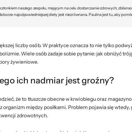
m członkiem naszego zespołu, mającym na celu dostarczanie zdrowych, zbilan
doborze najodpowiedniejszej diety jest niezrównana. Paulina jest tu, aby pomó
kszej liczby osób. W praktyce oznacza to nie tylko podwy
abolizmie. Wiele osób zadaje sobie pytanie: jak obniżyć tró
bory żywieniowe.
zego ich nadmiar jest groźny?
 wiedzieć, że to tłuszcze obecne w krwiobiegu oraz magaz
 organizm między posiłkami. Problem pojawia się wtedy, 
kwencji zdrowotnych.