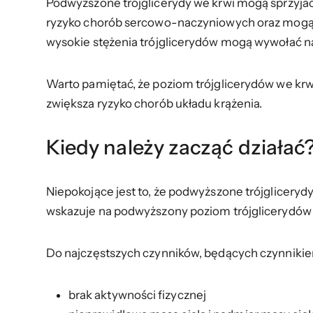
Podwyższone trójglicerydy we krwi mogą sprzyjać
ryzyko chorób sercowo-naczyniowych oraz mogą p
wysokie stężenia trójglicerydów mogą wywołać naw
Warto pamiętać, że poziom trójglicerydów we krwi j
zwiększa ryzyko chorób układu krążenia.
Kiedy należy zacząć działać?
Niepokojące jest to, że podwyższone trójgliceryd
wskazuje na podwyższony poziom trójglicerydów we
Do najczęstszych czynników, będących czynnikiem
brak aktywności fizycznej