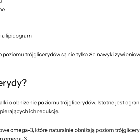
a
one
na lipidogram
poziomu trójglicerydów są nie tylko złe nawyki żywienio
cerydy?
ki o obniżenie poziomu trójglicerydów. Istotne jest ogr
ierających ich redukcję.
e omega-3, które naturalnie obniżają poziom trójgliceryd
em omega-3.