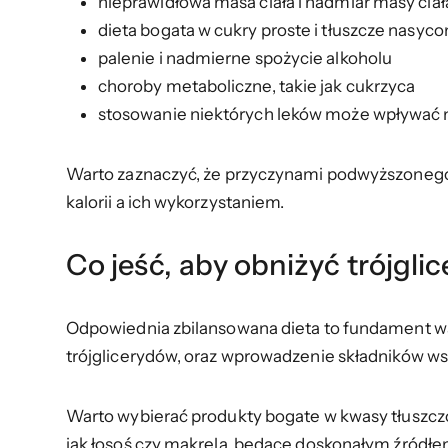
nieprawidłowa masa ciała i nadmiar masy ciał
dieta bogata w cukry proste i tłuszcze nasyc
palenie i nadmierne spożycie alkoholu
choroby metaboliczne, takie jak cukrzyca
stosowanie niektórych leków może wpływać 
Warto zaznaczyć, że przyczynami podwyższonego 
kalorii a ich wykorzystaniem.
Co jeść, aby obniżyć trójgli
Odpowiednia zbilansowana dieta to fundament wal
trójglicerydów, oraz wprowadzenie składników wsp
Warto wybierać produkty bogate w kwasy tłuszczow
jak łosoś czy makrela, będące doskonałym źródł