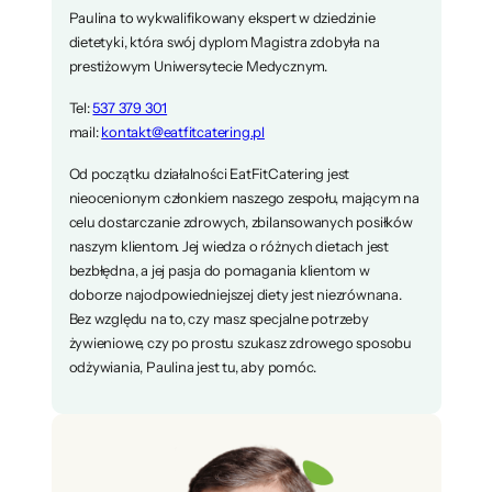
Paulina to wykwalifikowany ekspert w dziedzinie
dietetyki, która swój dyplom Magistra zdobyła na
prestiżowym Uniwersytecie Medycznym.
Tel:
537 379 301
mail:
kontakt@eatfitcatering.pl
Od początku działalności EatFitCatering jest
nieocenionym członkiem naszego zespołu, mającym na
celu dostarczanie zdrowych, zbilansowanych posiłków
naszym klientom. Jej wiedza o różnych dietach jest
bezbłędna, a jej pasja do pomagania klientom w
doborze najodpowiedniejszej diety jest niezrównana.
Bez względu na to, czy masz specjalne potrzeby
żywieniowe, czy po prostu szukasz zdrowego sposobu
odżywiania, Paulina jest tu, aby pomóc.