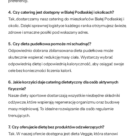
preferencji.
4. Czy catering jest dostępny w Białej Podlaskiej i okolicach?
Tak, dostarczamy nasz catering do mieszkańców Białej Podlaskiej i
okolic. Dzięki sprawnej logistyce każdego ranka otrzymujesz świeże,
zdrowe i smaczne posiłki pod wskazany adres.
5. Czy dieta pudełkowa pomoże mi schudnąć?
Odpowiednio dobrana zbilansowana dieta pudełkowa może
skutecznie wspierać redukcję masy ciała. Wystarczy wybrać
odpowiednią dietę i odpowiednią kaloryczność, aby osiągać swoje
cele bez konieczności liczenia kalorii.
6. Jakie korzyści daje catering dietetyczny dla osób aktywnych
fizycznie?
Nasze diety sportowe dostarczają wszystkie niezbędne składniki
odżywcze, które wspierają regenerację organizmu oraz budowę
masy mięśniowej. To idealne rozwiązanie dla osób regularnie
trenujących.
7. Czy oferujecie dietę bez produktów odzwierzęcych?
Tak. W naszej ofercie dostępna jest dieta Veggie, która stanowi