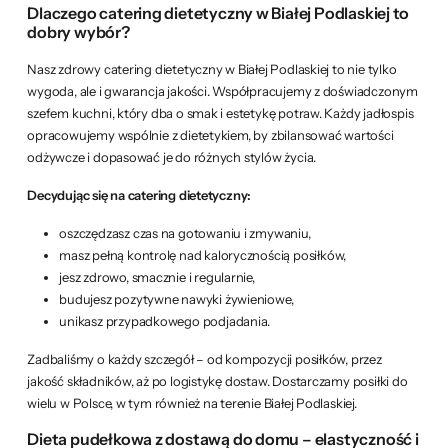
Dlaczego catering dietetyczny w Białej Podlaskiej to
dobry wybór?
Nasz zdrowy catering dietetyczny w Białej Podlaskiej to nie tylko
wygoda, ale i gwarancja jakości. Współpracujemy z doświadczonym
szefem kuchni, który dba o smak i estetykę potraw. Każdy jadłospis
opracowujemy wspólnie z dietetykiem, by zbilansować wartości
odżywcze i dopasować je do różnych stylów życia.
Decydując się na catering dietetyczny:
oszczędzasz czas na gotowaniu i zmywaniu,
masz pełną kontrolę nad kalorycznością posiłków,
jesz zdrowo, smacznie i regularnie,
budujesz pozytywne nawyki żywieniowe,
unikasz przypadkowego podjadania.
Zadbaliśmy o każdy szczegół – od kompozycji posiłków, przez
jakość składników, aż po logistykę dostaw. Dostarczamy posiłki do
wielu w Polsce, w tym również na terenie Białej Podlaskiej.
Dieta pudełkowa z dostawą do domu – elastyczność i