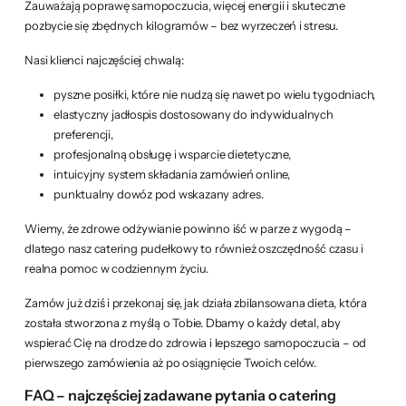
Zauważają poprawę samopoczucia, więcej energii i skuteczne
pozbycie się zbędnych kilogramów – bez wyrzeczeń i stresu.
Nasi klienci najczęściej chwalą:
pyszne posiłki, które nie nudzą się nawet po wielu tygodniach,
elastyczny jadłospis dostosowany do indywidualnych
preferencji,
profesjonalną obsługę i wsparcie dietetyczne,
intuicyjny system składania zamówień online,
punktualny dowóz pod wskazany adres.
Wiemy, że zdrowe odżywianie powinno iść w parze z wygodą –
dlatego nasz catering pudełkowy to również oszczędność czasu i
realna pomoc w codziennym życiu.
Zamów już dziś i przekonaj się, jak działa zbilansowana dieta, która
została stworzona z myślą o Tobie. Dbamy o każdy detal, aby
wspierać Cię na drodze do zdrowia i lepszego samopoczucia – od
pierwszego zamówienia aż po osiągnięcie Twoich celów.
FAQ – najczęściej zadawane pytania o catering