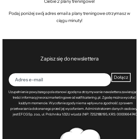
Ciebie 2 plany treningowe!
Podaj poniżej swój adres email a plany treningowe otrzymasz w
ciągu minuty!
Zapisz się do newslettera
Dołącz
Uzupełnienie powyższego pola stanowi zgodę na otrzymywanie newslettera zawierając
treści informacyjne oraz marketingowe od eatfitcatering.pl. Zgodę można wycofać w
każdym momencie. Wycofanie zgody nie ma wpływu na zgodność z prawem
przetwarzania dokonanego przed jej wycofaniem. Administratorem danych osobowy
jest EFCG Sp. z o.o., ul. Próchnika 1/32U w Łodzi (NIP: 7252186195, KRS: 0000664740).