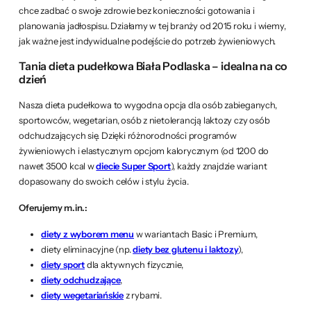
chce zadbać o swoje zdrowie bez konieczności gotowania i
planowania jadłospisu. Działamy w tej branży od 2015 roku i wiemy,
jak ważne jest indywidualne podejście do potrzeb żywieniowych.
Tania dieta pudełkowa Biała Podlaska – idealna na co
dzień
Nasza dieta pudełkowa to wygodna opcja dla osób zabieganych,
sportowców, wegetarian, osób z nietolerancją laktozy czy osób
odchudzających się. Dzięki różnorodności programów
żywieniowych i elastycznym opcjom kalorycznym (od 1200 do
nawet 3500 kcal w
diecie Super Sport
), każdy znajdzie wariant
dopasowany do swoich celów i stylu życia.
Oferujemy m.in.:
diety z wyborem menu
w wariantach Basic i Premium,
diety eliminacyjne (np.
diety bez glutenu i laktozy
),
diety sport
dla aktywnych fizycznie,
diety odchudzające
,
diety wegetariańskie
z rybami.