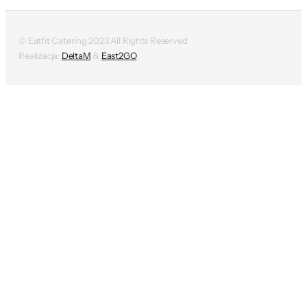
© Eatfit Catering 2023 All Rights Reserved
Realizacja:
DeltaM
&
East2GO