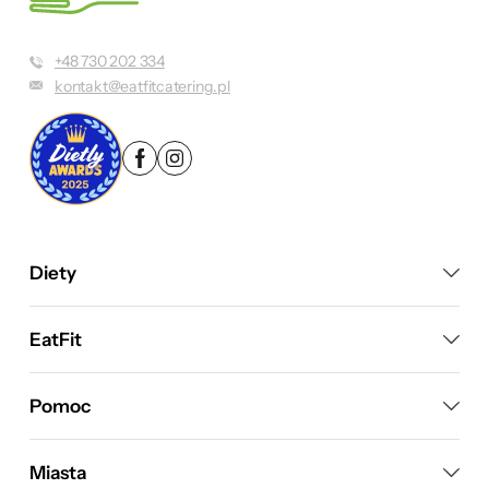
+48 730 202 334
kontakt@eatfitcatering.pl
Diety
EatFit
Pomoc
Miasta