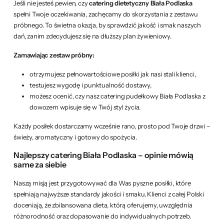
Jeśli nie jesteś pewien, czy
catering dietetyczny Biała Podlaska
spełni Twoje oczekiwania, zachęcamy do skorzystania z zestawu
próbnego. To świetna okazja, by sprawdzić jakość i smak naszych
dań, zanim zdecydujesz się na dłuższy plan żywieniowy.
Zamawiając zestaw próbny:
otrzymujesz pełnowartościowe posiłki jak nasi stali klienci,
testujesz wygodę i punktualność dostawy,
możesz ocenić, czy nasz catering pudełkowy Biała Podlaska z
dowozem wpisuje się w Twój styl życia.
Każdy posiłek dostarczamy wcześnie rano, prosto pod Twoje drzwi –
świeży, aromatyczny i gotowy do spożycia.
Najlepszy catering Biała Podlaska – opinie mówią
same za siebie
Naszą misją jest przygotowywać dla Was pyszne posiłki, które
spełniają najwyższe standardy jakości i smaku. Klienci z całej Polski
doceniają, że zbilansowana dieta, którą oferujemy, uwzględnia
różnorodność oraz dopasowanie do indywidualnych potrzeb.