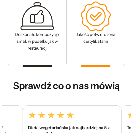
Doskonałe kompozycje,
Jakość potwierdzona
smak w pudełku jak w
certyfikatami
restauracji
Sprawdź co o nas mówią
Dieta wegetariańska jak najbardziej na 5 z
To jest 