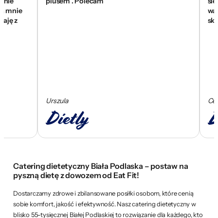
plusem . Polecam
się znak
nie
wam za 
z
skompo
Urszula
Cezary
Catering dietetyczny Biała Podlaska – postaw na
pyszną dietę z dowozem od Eat Fit!
Dostarczamy zdrowe i zbilansowane posiłki osobom, które cenią
sobie komfort, jakość i efektywność. Nasz catering dietetyczny w
blisko 55-tysięcznej Białej Podlaskiej to rozwiązanie dla każdego, kto