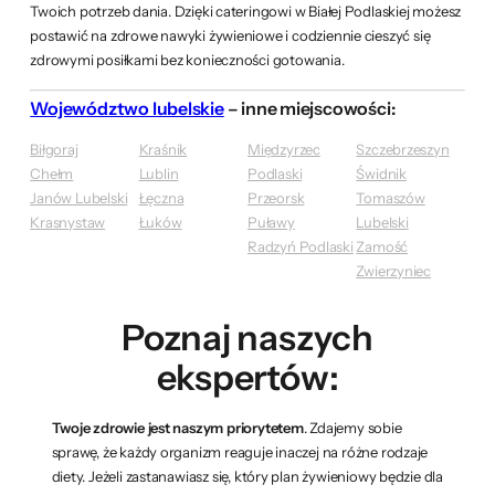
Twoich potrzeb dania. Dzięki cateringowi w Białej Podlaskiej możesz
postawić na zdrowe nawyki żywieniowe i codziennie cieszyć się
zdrowymi posiłkami bez konieczności gotowania.
Województwo lubelskie
– inne miejscowości:
Biłgoraj
Kraśnik
Międzyrzec
Szczebrzeszyn
Chełm
Lublin
Podlaski
Świdnik
Janów Lubelski
Łęczna
Przeorsk
Tomaszów
Krasnystaw
Łuków
Puławy
Lubelski
Radzyń Podlaski
Zamość
Zwierzyniec
Poznaj naszych
ekspertów:
Twoje zdrowie jest naszym priorytetem
. Zdajemy sobie
sprawę, że każdy organizm reaguje inaczej na różne rodzaje
diety. Jeżeli zastanawiasz się, który plan żywieniowy będzie dla