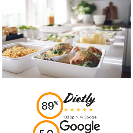
89
%
138 opinii w Google