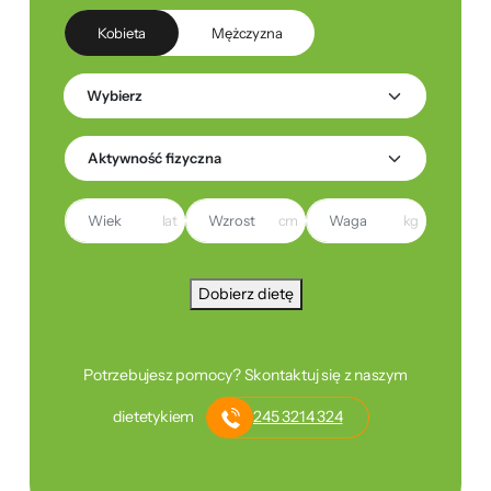
Kobieta
Mężczyzna
lat
cm
kg
Dobierz dietę
Potrzebujesz pomocy? Skontaktuj się z naszym
dietetykiem
245 3214 324