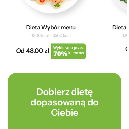
Dieta Wybór menu
Dieta 
1200 kcal – 3500 kcal
120
O
Od 48.00 zł
Dobierz dietę
dopasowaną do
Ciebie