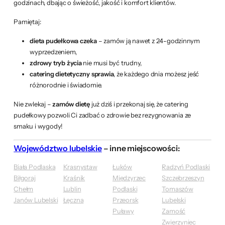
godzinach, dbając o świeżość, jakość i komfort klientów.
Pamiętaj:
dieta pudełkowa czeka
– zamów ją nawet z 24-godzinnym
wyprzedzeniem,
zdrowy tryb życia
nie musi być trudny,
catering dietetyczny sprawia
, że każdego dnia możesz jeść
różnorodnie i świadomie.
Nie zwlekaj –
zamów dietę
już dziś i przekonaj się, że catering
pudełkowy pozwoli Ci zadbać o zdrowie bez rezygnowania ze
smaku i wygody!
Województwo lubelskie
– inne miejscowości:
Biała Podlaska
Krasnystaw
Łuków
Radzyń Podlaski
Biłgoraj
Kraśnik
Międzyrzec
Szczebrzeszyn
Chełm
Lublin
Podlaski
Tomaszów
Janów Lubelski
Łęczna
Przeorsk
Lubelski
Puławy
Zamość
Zwierzyniec