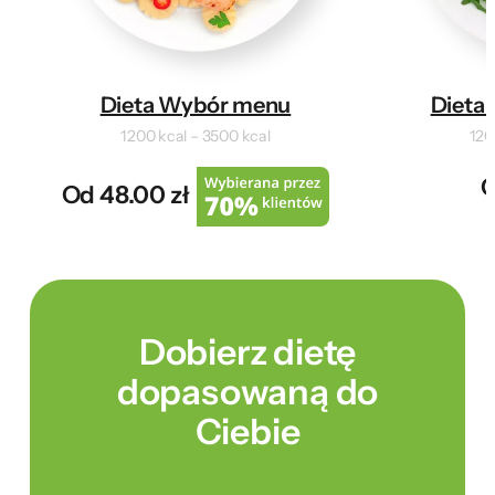
Dieta Wybór menu
Dieta 
1200 kcal – 3500 kcal
120
O
Od 48.00 zł
Dobierz dietę
dopasowaną do
Ciebie