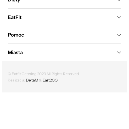
EatFit
Pomoc
Miasta
© Eatfit Catering 2023 All Rights Reserved
Realizacja:
DeltaM
&
East2GO