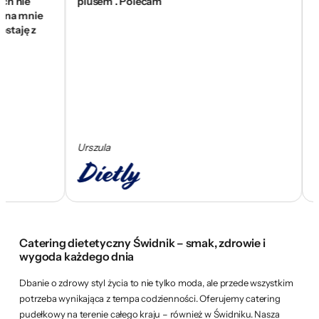
ie
plusem . Polecam
się zn
mnie
wam z
ę z
skom
Urszula
Cezar
Catering dietetyczny Świdnik – smak, zdrowie i
wygoda każdego dnia
Dbanie o zdrowy styl życia to nie tylko moda, ale przede wszystkim
potrzeba wynikająca z tempa codzienności. Oferujemy catering
pudełkowy na terenie całego kraju – również w Świdniku. Nasza