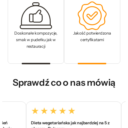
Doskonałe kompozycje,
Jakość potwierdzona
smak w pudełku jak w
certyfikatami
restauracji
Sprawdź co o nas mówią
Dieta wegetariańska jak najbardziej na 5 z
To jes