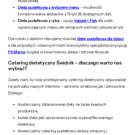
tłuszczowej,
Dieta pudełkowa z wyborem menu
– możliwość
komponowania zestawów z 15 lub 25 dostępnych dań,
Dieta pudełkowa z rybą
– opcja
Veggie + Fish
dla osób
ograniczających mięso, ale ceniących wartości odżywcze ryb.
Dla rodzin z dziećmi oferujemy również
dietę pudełkową dla dzieci
,
a dla przyszłych i obecnych mam stworzyliśmy specjalistyczną opcję
Fit Mama
, bogatą w kwas foliowy, żelazo i zdrowe tłuszcze.
Catering dietetyczny Świdnik – dlaczego warto nas
wybrać?
Zależy nam, by nasz profesjonalny catering dietetyczny odpowiadał
na potrzeby naszych klientów – zarówno smakowe, jak i zdrowotne.
Dlatego:
dostarczamy zbilansowane diety na bazie świeżych
produktów,
każda dieta jest opracowana przez wykwalifikowanego
dietetyka,
dostarczamy catering pudełkowy świeży, smaczny i