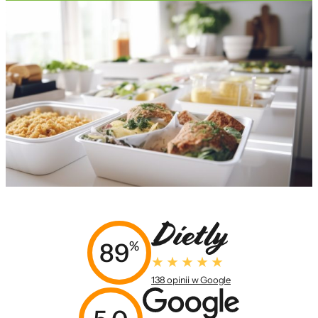
89
%
138 opinii w Google