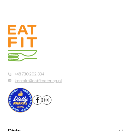
+48 730 202 334
kontakt@eatfitcatering.pl
Diety