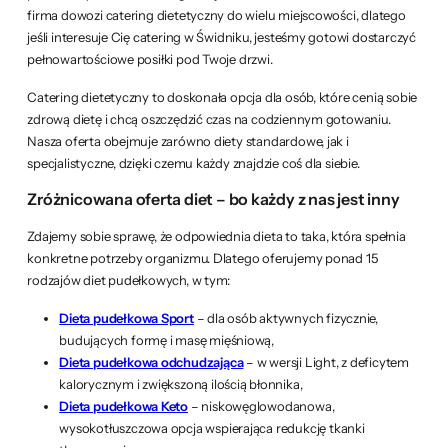
firma dowozi catering dietetyczny do wielu miejscowości, dlatego
jeśli interesuje Cię catering w Świdniku, jesteśmy gotowi dostarczyć
pełnowartościowe posiłki pod Twoje drzwi.
Catering dietetyczny to doskonała opcja dla osób, które cenią sobie
zdrową dietę i chcą oszczędzić czas na codziennym gotowaniu.
Nasza oferta obejmuje zarówno diety standardowe, jak i
specjalistyczne, dzięki czemu każdy znajdzie coś dla siebie.
Zróżnicowana oferta diet – bo każdy z nas jest inny
Zdajemy sobie sprawę, że odpowiednia dieta to taka, która spełnia
konkretne potrzeby organizmu. Dlatego oferujemy ponad 15
rodzajów diet pudełkowych, w tym:
Dieta pudełkowa Sport
– dla osób aktywnych fizycznie,
budujących formę i masę mięśniową,
Dieta pudełkowa odchudzająca
– w wersji Light, z deficytem
kalorycznym i zwiększoną ilością błonnika,
Dieta pudełkowa Keto
– niskowęglowodanowa,
wysokotłuszczowa opcja wspierająca redukcję tkanki