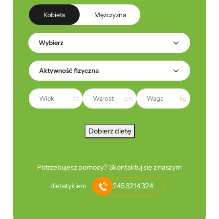
Kobieta
Mężczyzna
lat
cm
kg
Dobierz dietę
Potrzebujesz pomocy? Skontaktuj się z naszym
dietetykiem
245 3214 324