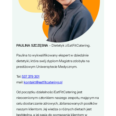
PAULINA SZCZĘSNA
– Dietetyk z EatFitCatering.
Paulina to wykwalifikowany ekspert w dziedzinie
dietetyki, która swój dyplom Magistra zdobyła na
prestiżowym Uniwersytecie Medycznym.
Tel:
537 379 301
mail:
kontakt@eatfitcatering.pl
Od początku działalności EatFitCatering jest
nieocenionym członkiem naszego zespołu, mającym na
celu dostarczanie zdrowych, zbilansowanych posiłków
naszym klientom. Jej wiedza o różnych dietach jest
bezbłędna, a jej pasja do pomagania klientom w