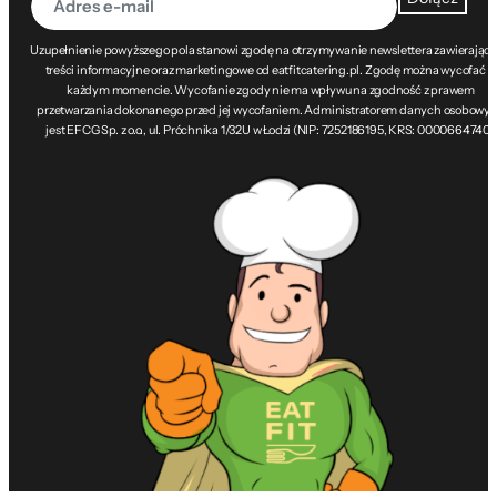
Uzupełnienie powyższego pola stanowi zgodę na otrzymywanie newslettera zawierając
treści informacyjne oraz marketingowe od eatfitcatering.pl. Zgodę można wycofać w
każdym momencie. Wycofanie zgody nie ma wpływu na zgodność z prawem
przetwarzania dokonanego przed jej wycofaniem. Administratorem danych osobowy
jest EFCG Sp. z o.o., ul. Próchnika 1/32U w Łodzi (NIP: 7252186195, KRS: 0000664740).