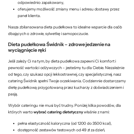
odpowiednio zapakowany,
oferujemy możliwość zmiany menu i adresu dostawy przez
panel klienta.
Nasza zbilansowana dieta pudełkowa to idealne wsparcie dla osób
dbających o zdrowie, sylwetkę i samopoczucie.
Dieta pudełkowa Świdnik – zdrowe jedzenie na
wyciągnięcie ręki
Jeśli zależy Ci na tym, by dieta pudełkowa zapewni Ci komfort i
pewność wartości odżywczych – jesteśmy tu dla Ciebie. Niezależnie
od tego, czy szukasz opcji lekkostrawnej, czy specjalistycznej, nasz
catering Świdnik spełni Twoje oczekiwania. Codziennie dostarczamy
dietę pudełkową przygotowaną przez kucharzy z doświadczeniem i
pasją.
Wybór cateringu nie musi być trudny. Poniżej kilka powodów, dla
których warto
wybrać catering dietetyczny
właśnie z nami:
pełna elastyczność kaloryczna (od 1200 do 3500 kcal),
dostępność zestawów testowych od 49 zł za dzień,