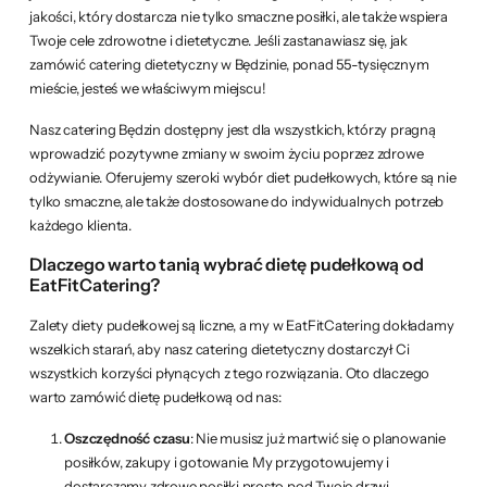
jakości, który dostarcza nie tylko smaczne posiłki, ale także wspiera
Twoje cele zdrowotne i dietetyczne. Jeśli zastanawiasz się, jak
zamówić catering dietetyczny w Będzinie, ponad 55-tysięcznym
mieście, jesteś we właściwym miejscu!
Nasz catering Będzin dostępny jest dla wszystkich, którzy pragną
wprowadzić pozytywne zmiany w swoim życiu poprzez zdrowe
odżywianie. Oferujemy szeroki wybór diet pudełkowych, które są nie
tylko smaczne, ale także dostosowane do indywidualnych potrzeb
każdego klienta.
Dlaczego warto tanią wybrać dietę pudełkową od
EatFitCatering?
Zalety diety pudełkowej są liczne, a my w EatFitCatering dokładamy
wszelkich starań, aby nasz catering dietetyczny dostarczył Ci
wszystkich korzyści płynących z tego rozwiązania. Oto dlaczego
warto zamówić dietę pudełkową od nas:
Oszczędność czasu
: Nie musisz już martwić się o planowanie
posiłków, zakupy i gotowanie. My przygotowujemy i
dostarczamy zdrowe posiłki prosto pod Twoje drzwi.