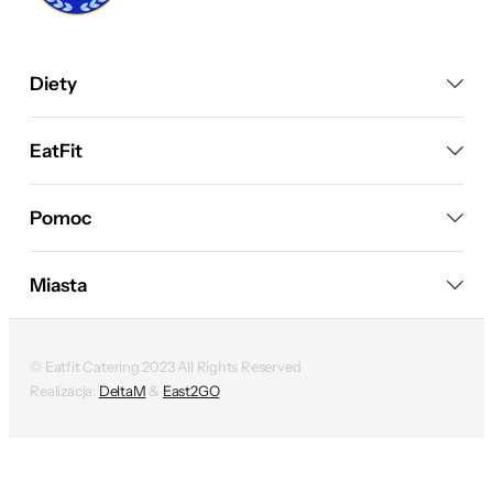
Diety
EatFit
Pomoc
Miasta
© Eatfit Catering 2023 All Rights Reserved
Realizacja:
DeltaM
&
East2GO