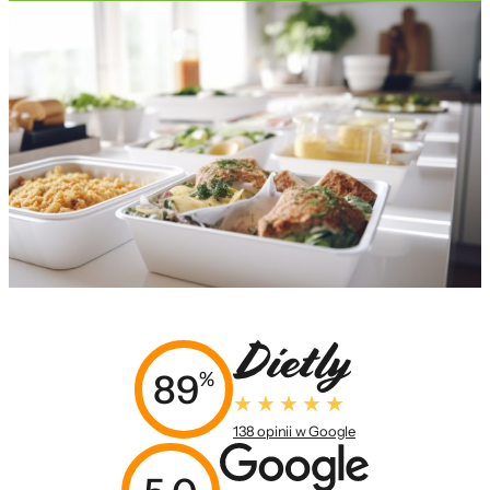
89
%
138 opinii w Google