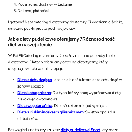
Podaj adres dostawy w Będzinie.
Dokonaj płatności.
I gotowe! Nasz catering dietetyczny dostarczy Ci codziennie świeże,
smaczne posiłki prosto pod Twoje drzwi.
Jakie diety pudełkowe oferujemy? Różnorodność
diet w naszej ofercie
W EatFitCatering rozumiemy, że każdy ma inne potrzeby i cele
dietetyczne. Dlatego oferujemy catering dietetyczny, który
obejmuje szeroki wachlarz opcji:
Dieta odchudzająca
: Idealna dla osób, które chcą schudnąć w
zdrowy sposób.
Dieta ketogeniczna
: Dla tych, którzy chcą wypróbować dietę
nisko-węglowodanową.
Dieta wegetariańska
: Dla osób, które nie jedzą mięsa.
Dieta z niskim indeksem glikemicznym
: Świetna opcja dla
diabetyków.
Bez względu na to, czy szukasz
diety pudełkowej Sport
, czy może