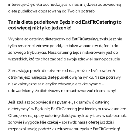
interesuje Cię dieta odchudzająca, u nas znajdziesz odpowiednią
dietę pudełkową dopasowaną do Twoich potrzeb.
Tania dieta pudełkowa Będzin od EatFitCatering to
coś więcej niż tylko jedzenie!
Wybierając catering dietetyczny od
EatFitCatering
, zyskujesz nie
tylko smaczne i zdrowe posiłki, ale także wsparcie w dążeniu do
zdrowego trybu życia. Nasz catering Będzin skierowany jest do
wszystkich, którzy chcą zadbać o swoje zdrowie i samopoczucie.
Zamawiając posiłki dietetyczne od nas, możesz być pewien, że
otrzymujesz najlepszą dietę pudełkową na rynku. Nasze potrawy
niskokaloryczne są nie tylko zdrowe, ale także pyszne –
udowadniamy, że dietetyczny nie musi oznaczać niesmaczny!
Jeśli szukasz odpowiedzi na pytanie „jak zamówić catering
dietetyczny” w Będzinie, EatFitCatering jest idealnym rozwiązaniem.
Oferujemy najlepszy catering dietetyczny, który łączy w sobie smak,
zdrowie i wygodę. Nie czekaj – sprawdź naszą ofertę już dziś i
rozpocznij swoją podróż ku zdrowszemu życiu z EatFitCatering!