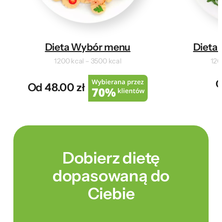
Dieta Wybór menu
Dieta 
1200 kcal – 3500 kcal
120
O
Od 48.00 zł
Dobierz dietę
dopasowaną do
Ciebie