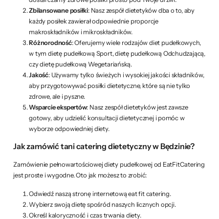
Zbilansowane posiłki
: Nasz zespół dietetyków dba o to, aby
każdy posiłek zawierał odpowiednie proporcje
makroskładników i mikroskładników.
Różnorodność
: Oferujemy wiele rodzajów diet pudełkowych,
w tym dietę pudełkową Sport, dietę pudełkową Odchudzającą,
czy dietę pudełkową Wegetariańską.
Jakość
: Używamy tylko świeżych i wysokiej jakości składników,
aby przygotowywać posiłki dietetyczne, które są nie tylko
zdrowe, ale i pyszne.
Wsparcie ekspertów
: Nasz zespół dietetyków jest zawsze
gotowy, aby udzielić konsultacji dietetycznej i pomóc w
wyborze odpowiedniej diety.
Jak zamówić tani catering dietetyczny w Będzinie?
Zamówienie pełnowartościowej diety pudełkowej od EatFitCatering
jest proste i wygodne. Oto jak możesz to zrobić:
Odwiedź naszą stronę internetową eat fit catering.
Wybierz swoją dietę spośród naszych licznych opcji.
Określ kaloryczność i czas trwania diety.