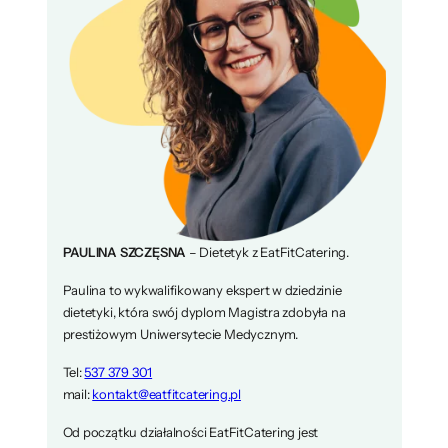
PAULINA SZCZĘSNA
– Dietetyk z EatFitCatering.
Paulina to wykwalifikowany ekspert w dziedzinie
dietetyki, która swój dyplom Magistra zdobyła na
prestiżowym Uniwersytecie Medycznym.
Tel:
537 379 301
mail:
kontakt@eatfitcatering.pl
Od początku działalności EatFitCatering jest