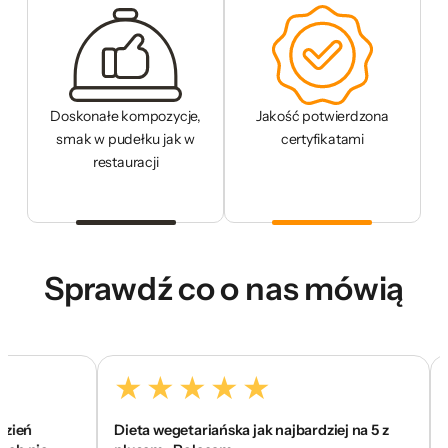
Doskonałe kompozycje,
Jakość potwierdzona
smak w pudełku jak w
certyfikatami
restauracji
Sprawdź co o nas mówią
Dieta wegetariańska jak najbardziej na 5 z
To je