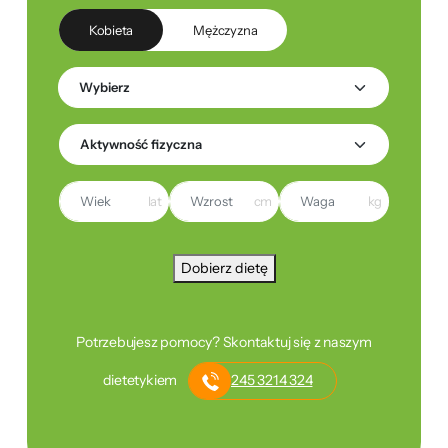
Kobieta
Mężczyzna
lat
cm
kg
Dobierz dietę
Potrzebujesz pomocy? Skontaktuj się z naszym
dietetykiem
245 3214 324