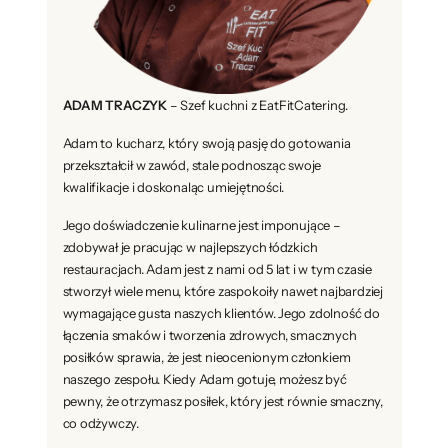
ADAM TRACZYK
– Szef kuchni z EatFitCatering.
Adam to kucharz, który swoją pasję do gotowania
przekształcił w zawód, stale podnosząc swoje
kwalifikacje i doskonaląc umiejętności.
Jego doświadczenie kulinarne jest imponujące –
zdobywał je pracując w najlepszych łódzkich
restauracjach. Adam jest z nami od 5 lat i w tym czasie
stworzył wiele menu, które zaspokoiły nawet najbardziej
wymagające gusta naszych klientów. Jego zdolność do
łączenia smaków i tworzenia zdrowych, smacznych
posiłków sprawia, że jest nieocenionym członkiem
naszego zespołu. Kiedy Adam gotuje, możesz być
pewny, że otrzymasz posiłek, który jest równie smaczny,
co odżywczy.