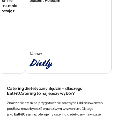
nie
plusem . Polecam
się z
 mnie
wam z
ję z
skom
Urszula
Ceza
Catering dietetyczny Będzin – dlaczego
EatFitCatering to najlepszy wybór?
Znalezienie czasu na przygotowanie zdrowych i zbilansowanych
posiłków może być dziś prawdziwym wyzwaniem. Dlatego
jako
EatFitCatering
, oferujemy catering dietetyczny najwyższej