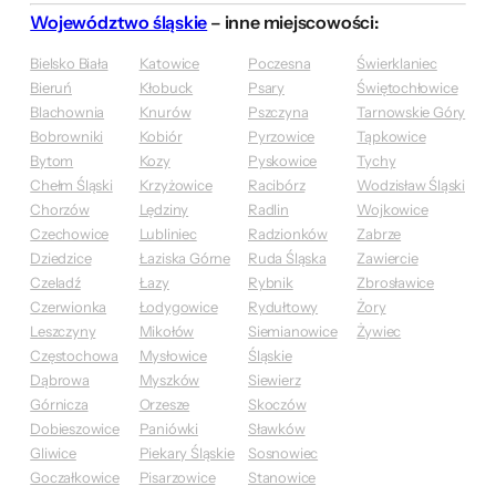
Województwo śląskie
– inne miejscowości:
Bielsko Biała
Katowice
Poczesna
Świerklaniec
Bieruń
Kłobuck
Psary
Świętochłowice
Blachownia
Knurów
Pszczyna
Tarnowskie Góry
Bobrowniki
Kobiór
Pyrzowice
Tąpkowice
Bytom
Kozy
Pyskowice
Tychy
Chełm Śląski
Krzyżowice
Racibórz
Wodzisław Śląski
Chorzów
Lędziny
Radlin
Wojkowice
Czechowice
Lubliniec
Radzionków
Zabrze
Dziedzice
Łaziska Górne
Ruda Śląska
Zawiercie
Czeladź
Łazy
Rybnik
Zbrosławice
Czerwionka
Łodygowice
Rydułtowy
Żory
Leszczyny
Mikołów
Siemianowice
Żywiec
Częstochowa
Mysłowice
Śląskie
Dąbrowa
Myszków
Siewierz
Górnicza
Orzesze
Skoczów
Dobieszowice
Paniówki
Sławków
Gliwice
Piekary Śląskie
Sosnowiec
Goczałkowice
Pisarzowice
Stanowice