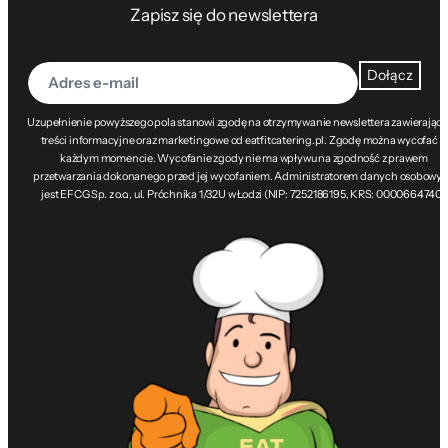
Zapisz się do newslettera
Dołącz
Uzupełnienie powyższego pola stanowi zgodę na otrzymywanie newslettera zawierając
treści informacyjne oraz marketingowe od eatfitcatering.pl. Zgodę można wycofać w
każdym momencie. Wycofanie zgody nie ma wpływu na zgodność z prawem
przetwarzania dokonanego przed jej wycofaniem. Administratorem danych osobowy
jest EFCG Sp. z o.o., ul. Próchnika 1/32U w Łodzi (NIP: 7252186195, KRS: 0000664740).