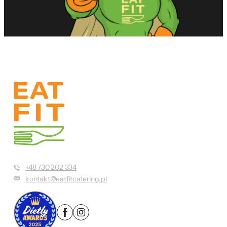
+48 730 202 334
kontakt@eatfitcatering.pl