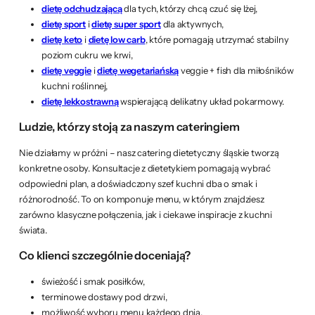
dietę odchudzającą
dla tych, którzy chcą czuć się lżej,
dietę sport
i
dietę super sport
dla aktywnych,
dietę keto
i
dietę low carb
, które pomagają utrzymać stabilny
poziom cukru we krwi,
dietę veggie
i
dietę wegetariańską
veggie + fish dla miłośników
kuchni roślinnej,
dietę lekkostrawną
wspierającą delikatny układ pokarmowy.
Ludzie, którzy stoją za naszym cateringiem
Nie działamy w próżni – nasz catering dietetyczny śląskie tworzą
konkretne osoby. Konsultacje z dietetykiem pomagają wybrać
odpowiedni plan, a doświadczony szef kuchni dba o smak i
różnorodność. To on komponuje menu, w którym znajdziesz
zarówno klasyczne połączenia, jak i ciekawe inspiracje z kuchni
świata.
Co klienci szczególnie doceniają?
świeżość i smak posiłków,
terminowe dostawy pod drzwi,
możliwość wyboru menu każdego dnia,