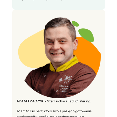
ADAM TRACZYK
– Szef kuchni z EatFitCatering.
Adam to kucharz, który swoją pasję do gotowania
przekształcił w zawód, stale podnosząc swoje