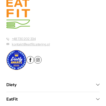
+48 730 202 334
kontakt@eatfitcatering.pl
Diety
EatFit