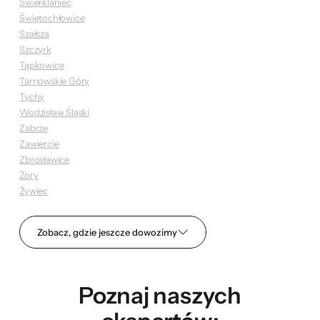
Świerklaniec
Świętochłowice
Szałsza
Szczyrk
Tąpkowice
Tarnowskie Góry
Tychy
Wodzisław Śląski
Zabrze
Zawiercie
Zbrosławice
Żory
Żywiec
Zobacz, gdzie jeszcze dowozimy
Poznaj naszych