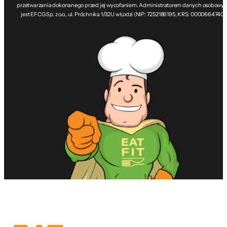
przetwarzania dokonanego przed jej wycofaniem. Administratorem danych osobowy
jest EFCG Sp. z o.o., ul. Próchnika 1/32U w Łodzi (NIP: 7252186195, KRS: 0000664740).