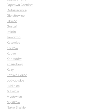
Dąbrowa Górnicza
Dobieszowice
Gierałtowice
Gliwice
Gostyń
Imielin
Jaworzno
Katowice
Knurów
Kobiór
Konradów
Koziegłowy
Kozy
Łaziska Górne
Łodygowice
Lubliniec
Mikołów
Mysłowice
Myszków
Nakło Śląskie