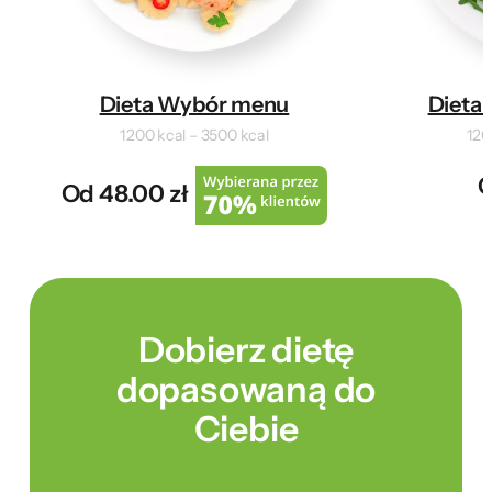
Dieta Wybór menu
Dieta 
1200 kcal – 3500 kcal
120
O
Od 48.00 zł
Dobierz dietę
dopasowaną do
Ciebie