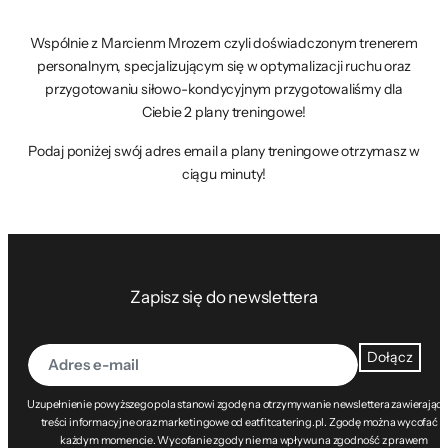
Wspólnie z Marcienm Mrozem czyli doświadczonym trenerem
personalnym, specjalizującym się w optymalizacji ruchu oraz
przygotowaniu siłowo-kondycyjnym przygotowaliśmy dla
Ciebie 2 plany treningowe!
Podaj poniżej swój adres email a plany treningowe otrzymasz w
ciągu minuty!
Zapisz się do newslettera
Dołącz
Uzupełnienie powyższego pola stanowi zgodę na otrzymywanie newslettera zawierając
treści informacyjne oraz marketingowe od eatfitcatering.pl. Zgodę można wycofać w
każdym momencie. Wycofanie zgody nie ma wpływu na zgodność z prawem