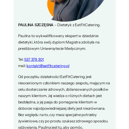
PAULINA SZCZĘSNA
– Dietetyk z EatFitCatering.
Paulina to wykwalifikowany ekspert w dziedzinie
dietetyki, która swój dyplom Magistra zdobyła na
prestiżowym Uniwersytecie Medycznym.
Tel:
537 379 301
mail:
kontakt@eatfitcatering.pl
Od początku działalności EatFitCatering jest
nieocenionym członkiem naszego zespołu, mającym na
celu dostarczanie zdrowych, zbilansowanych posiłków
naszym klientom. Jej wiedza o różnych dietach jest
bezbłędna, a jej pasja do pomagania klientom w
doborze najodpowiedniejszej diety jest niezrównana.
Bez względu na to, czy masz specjalne potrzeby
żywieniowe, czy po prostu szukasz zdrowego sposobu
odżywiania, Paulina jest tu, aby pomóc.