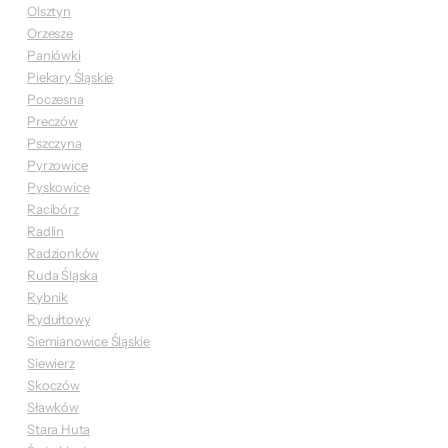
Olsztyn
Orzesze
Paniówki
Piekary Śląskie
Poczesna
Preczów
Pszczyna
Pyrzowice
Pyskowice
Racibórz
Radlin
Radzionków
Ruda Śląska
Rybnik
Rydułtowy
Siemianowice Śląskie
Siewierz
Skoczów
Sławków
Stara Huta