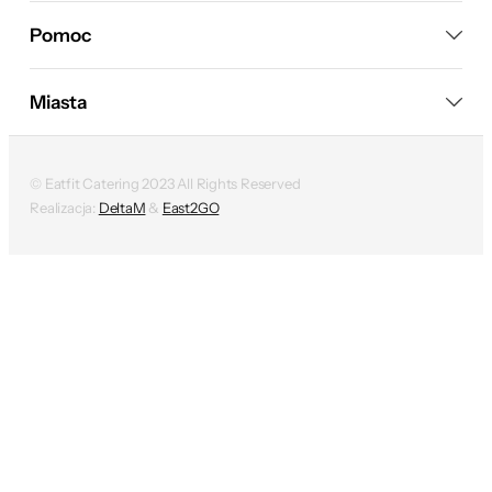
Pomoc
Miasta
© Eatfit Catering 2023 All Rights Reserved
Realizacja:
DeltaM
&
East2GO