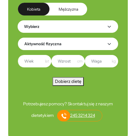
Kobieta
Mężczyzna
lat
cm
kg
Dobierz dietę
Potrzebujesz pomocy? Skontaktuj się z naszym
dietetykiem
245 3214 324