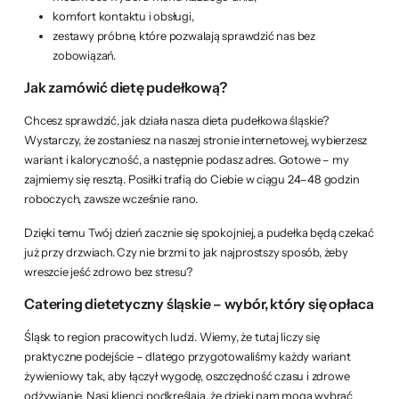
komfort kontaktu i obsługi,
zestawy próbne, które pozwalają sprawdzić nas bez
zobowiązań.
Jak zamówić dietę pudełkową?
Chcesz sprawdzić, jak działa nasza dieta pudełkowa śląskie?
Wystarczy, że zostaniesz na naszej stronie internetowej, wybierzesz
wariant i kaloryczność, a następnie podasz adres. Gotowe – my
zajmiemy się resztą. Posiłki trafią do Ciebie w ciągu 24–48 godzin
roboczych, zawsze wcześnie rano.
Dzięki temu Twój dzień zacznie się spokojniej, a pudełka będą czekać
już przy drzwiach. Czy nie brzmi to jak najprostszy sposób, żeby
wreszcie jeść zdrowo bez stresu?
Catering dietetyczny śląskie – wybór, który się opłaca
Śląsk to region pracowitych ludzi. Wiemy, że tutaj liczy się
praktyczne podejście – dlatego przygotowaliśmy każdy wariant
żywieniowy tak, aby łączył wygodę, oszczędność czasu i zdrowe
odżywianie. Nasi klienci podkreślają, że dzięki nam mogą wybrać