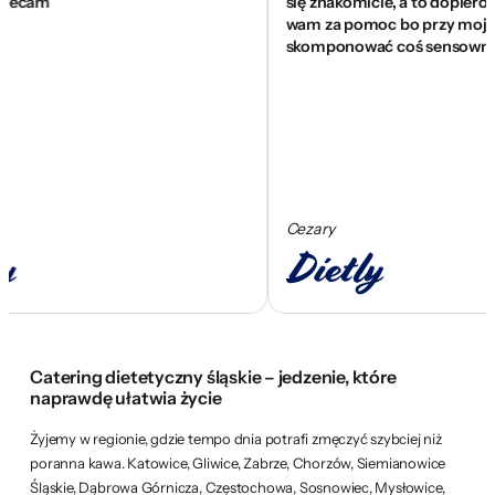
am
się znakomicie, a to dopiero począ
wam za pomoc bo przy mojej alerg
skomponować coś sensownego.
Cezary
Catering dietetyczny śląskie – jedzenie, które
naprawdę ułatwia życie
Żyjemy w regionie, gdzie tempo dnia potrafi zmęczyć szybciej niż
poranna kawa. Katowice, Gliwice, Zabrze, Chorzów, Siemianowice
Śląskie, Dąbrowa Górnicza, Częstochowa, Sosnowiec, Mysłowice,