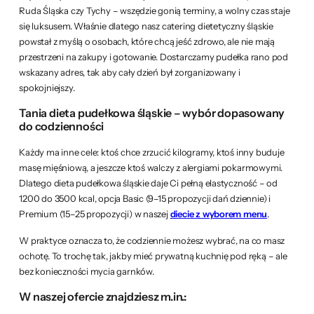
Ruda Śląska czy Tychy – wszędzie gonią terminy, a wolny czas staje
się luksusem. Właśnie dlatego nasz catering dietetyczny śląskie
powstał z myślą o osobach, które chcą jeść zdrowo, ale nie mają
przestrzeni na zakupy i gotowanie. Dostarczamy pudełka rano pod
wskazany adres, tak aby cały dzień był zorganizowany i
spokojniejszy.
Tania dieta pudełkowa śląskie – wybór dopasowany
do codzienności
Każdy ma inne cele: ktoś chce zrzucić kilogramy, ktoś inny buduje
masę mięśniową, a jeszcze ktoś walczy z alergiami pokarmowymi.
Dlatego dieta pudełkowa śląskie daje Ci pełną elastyczność – od
1200 do 3500 kcal, opcja Basic (9–15 propozycji dań dziennie) i
Premium (15–25 propozycji) w naszej
diecie z wyborem menu
.
W praktyce oznacza to, że codziennie możesz wybrać, na co masz
ochotę. To trochę tak, jakby mieć prywatną kuchnię pod ręką – ale
bez konieczności mycia garnków.
W naszej ofercie znajdziesz m.in.: