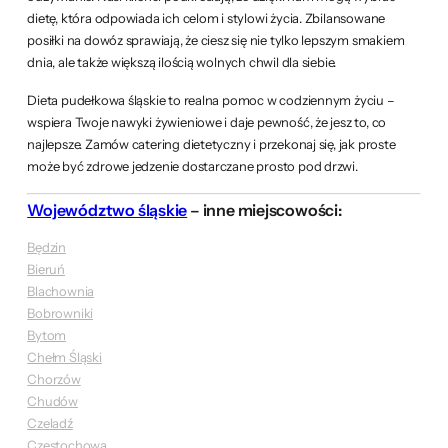
dietę, która odpowiada ich celom i stylowi życia. Zbilansowane
posiłki na dowóz sprawiają, że ciesz się nie tylko lepszym smakiem
dnia, ale także większą ilością wolnych chwil dla siebie.
Dieta pudełkowa śląskie to realna pomoc w codziennym życiu –
wspiera Twoje nawyki żywieniowe i daje pewność, że jesz to, co
najlepsze. Zamów catering dietetyczny i przekonaj się, jak proste
może być zdrowe jedzenie dostarczane prosto pod drzwi.
Województwo śląskie
– inne miejscowości:
Będzin
Bieruń
Blachownia
Bobrowniki
Bytom
Chełm Śląski
Chorzów
Chudów
Czeladź
Częstochowa