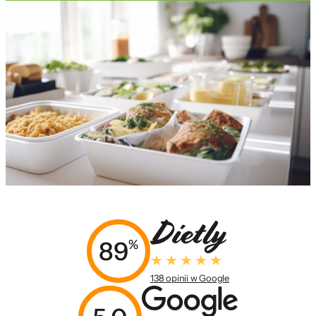
89
%
138 opinii w Google