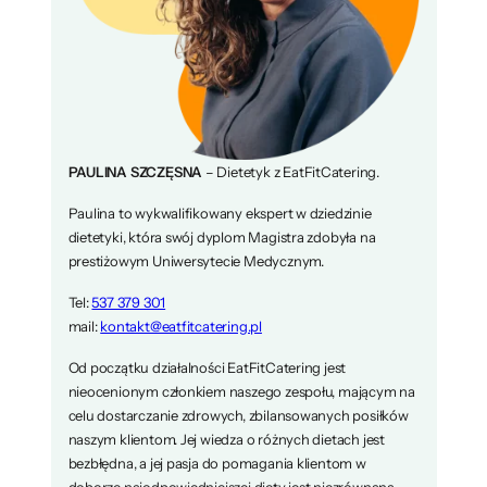
PAULINA SZCZĘSNA
– Dietetyk z EatFitCatering.
Paulina to wykwalifikowany ekspert w dziedzinie
dietetyki, która swój dyplom Magistra zdobyła na
prestiżowym Uniwersytecie Medycznym.
Tel:
537 379 301
mail:
kontakt@eatfitcatering.pl
Od początku działalności EatFitCatering jest
nieocenionym członkiem naszego zespołu, mającym na
celu dostarczanie zdrowych, zbilansowanych posiłków
naszym klientom. Jej wiedza o różnych dietach jest
bezbłędna, a jej pasja do pomagania klientom w