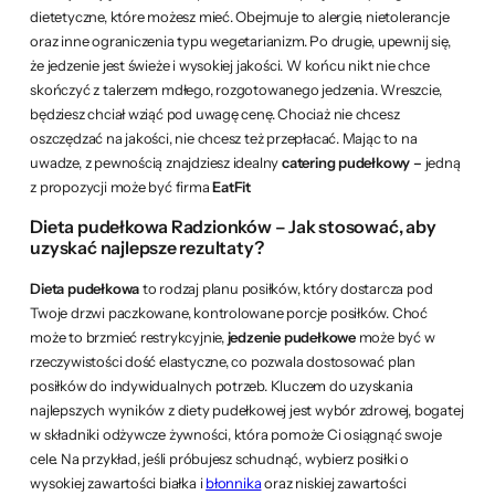
dietetyczne, które możesz mieć. Obejmuje to alergie, nietolerancje
oraz inne ograniczenia typu wegetarianizm. Po drugie, upewnij się,
że jedzenie jest świeże i wysokiej jakości. W końcu nikt nie chce
skończyć z talerzem mdłego, rozgotowanego jedzenia. Wreszcie,
będziesz chciał wziąć pod uwagę cenę. Chociaż nie chcesz
oszczędzać na jakości, nie chcesz też przepłacać. Mając to na
uwadze, z pewnością znajdziesz idealny
catering pudełkowy –
jedną
z propozycji może być firma
EatFit
Dieta pudełkowa Radzionków – Jak stosować, aby
uzyskać najlepsze rezultaty?
Dieta pudełkowa
to rodzaj planu posiłków, który dostarcza pod
Twoje drzwi paczkowane, kontrolowane porcje posiłków. Choć
może to brzmieć restrykcyjnie,
jedzenie pudełkowe
może być w
rzeczywistości dość elastyczne, co pozwala dostosować plan
posiłków do indywidualnych potrzeb. Kluczem do uzyskania
najlepszych wyników z diety pudełkowej jest wybór zdrowej, bogatej
w składniki odżywcze żywności, która pomoże Ci osiągnąć swoje
cele. Na przykład, jeśli próbujesz schudnąć, wybierz posiłki o
wysokiej zawartości białka i
błonnika
oraz niskiej zawartości