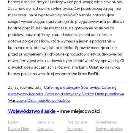
bardzo osobista decyzja i należy wziąć pod uwagę wiele czynników.
Zastanów się nad swoim stylem życia. Czy jesteś osobą zajętą i nie
masz czasu na przygotowanie posiłków? A może potrzebujesz
czegoś wystarczająco elastycznego do przygotowywania posiłków i
kontroli porcji? Jeśli nie masz czasu na gotowanie posiłków od
podstaw, poszukaj firmy ,która dostarcza posiłki oraz oferuje
gotowe porcje posiłków, które wymagają jedynie podgrzania w
kuchence mikrofalowej lub piekarniku. Sprawdź recenzje online
przed zamówieniem jakichkolwiek produktów diety pudełkowej od
nowej firmy; jest wielu zadowolonych klientów, którzy opowiedzą Ci
o swoich doświadczeniach z różnymi markami. Ostatnio na rynku
bardzo polecana wcześniej wspomniana firma
EatFit.
Zajrzyj również tutaj:
Catering dietetyczny Sosnowiec
,
Catering
dietetyczny Koszalin
,
Catering dietetyczny Siedlce
,
Dieta pudełkowa
Warszawa
,
Dieta pudełkowa Kraków
.
Województwo śląskie
– inne miejscowości:
Będzin
Jaworzno
Pisarzowice
Świerklaniec
Bielsko Biała
Katowice
Poczesna
Świętochłowice