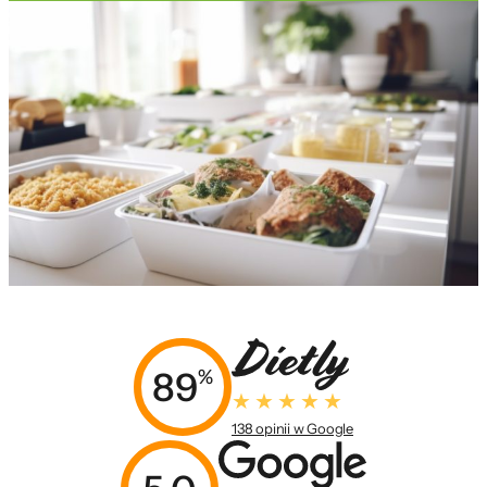
89
%
138 opinii w Google