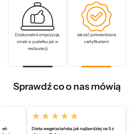
Doskonałe kompozycje,
Jakość potwierdzona
smak w pudełku jak w
certyfikatami
restauracji
Sprawdź co o nas mówią
Dieta wegetariańska jak najbardziej na 5 z
To jes