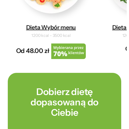
Dieta Wybór menu
Dieta 
1200 kcal – 3500 kcal
120
O
Od 48.00 zł
Dobierz dietę
dopasowaną do
Ciebie