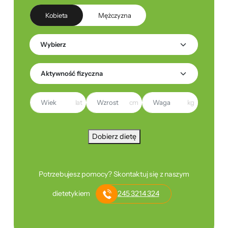
Kobieta
Mężczyzna
lat
cm
kg
Dobierz dietę
Potrzebujesz pomocy? Skontaktuj się z naszym
dietetykiem
245 3214 324