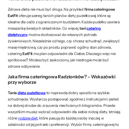
Zdrowa dieta nie musi być droga. Na przykład
firma cateringowa
EatFit
oferuje szereg tanich planów diety pudełkowej, które są
idealne dla osób z ograniczonym budżetem. Każde pudełko zawiera
mieszankę świeżych składników. Co więcej,
tani
catering
dietetyczny
można dostosować do własnych potrzeb
żywieniowych. Niezależnie od tego, czy chcesz schudnąć, zwiększyć
masę mięśniową, czy po prostu poprawić ogólny stan zdrowia,
catering
EatFit
ma plan odpowiedni dla Ciebie. Dlaczego więc nie
spróbować? Możesz być zaskoczony, jak niedrogie może być
zdrowe odżywianie.
Jaka firma cateringowa Radzionków? – Wskazówki
przy wyborze
Tania
dieta pudełkowa
to naprawdę dobry sposób na szybkie
schudnięcie. Wystarczy postępować zgodnie z instrukcjami i jesteś
na dobrej drodze do zrzucenia niechcianych kilogramów. Przede
wszystkim musisz wybrać odpowiedni dla siebie rodzaj diety. Istnieją
różne
rodzaje diet
, które pasują do każdej osoby inaczej, w
zależności od jej potrzeb i preferencji. Wybór firmy cateringowej to