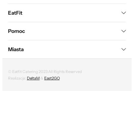
EatFit
Pomoc
Miasta
© Eatfit Catering 2023 All Rights Reserved
Realizacja:
DeltaM
&
East2GO