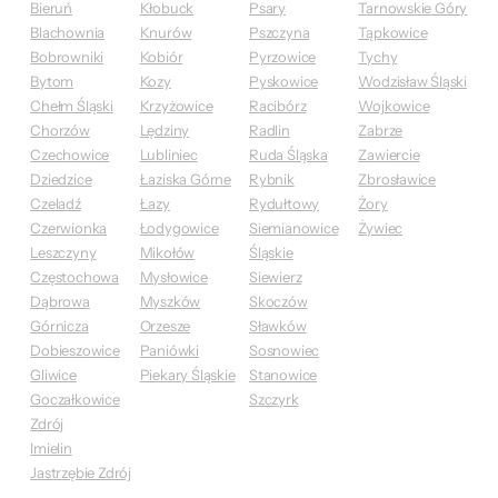
Bieruń
Kłobuck
Psary
Tarnowskie Góry
Blachownia
Knurów
Pszczyna
Tąpkowice
Bobrowniki
Kobiór
Pyrzowice
Tychy
Bytom
Kozy
Pyskowice
Wodzisław Śląski
Chełm Śląski
Krzyżowice
Racibórz
Wojkowice
Chorzów
Lędziny
Radlin
Zabrze
Czechowice
Lubliniec
Ruda Śląska
Zawiercie
Dziedzice
Łaziska Górne
Rybnik
Zbrosławice
Czeladź
Łazy
Rydułtowy
Żory
Czerwionka
Łodygowice
Siemianowice
Żywiec
Leszczyny
Mikołów
Śląskie
Częstochowa
Mysłowice
Siewierz
Dąbrowa
Myszków
Skoczów
Górnicza
Orzesze
Sławków
Dobieszowice
Paniówki
Sosnowiec
Gliwice
Piekary Śląskie
Stanowice
Goczałkowice
Szczyrk
Zdrój
Imielin
Jastrzębie Zdrój