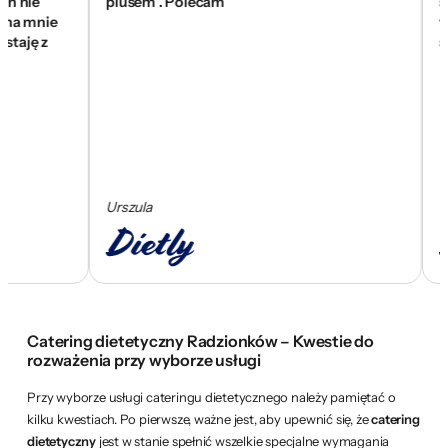
e
plusem . Polecam
się zn
mnie
wam za
ę z
skomp
Urszula
Cezary
Catering dietetyczny Radzionków – Kwestie do
rozważenia przy wyborze usługi
Przy wyborze usługi cateringu dietetycznego należy pamiętać o
kilku kwestiach. Po pierwsze, ważne jest, aby upewnić się, że
catering
dietetyczny
jest w stanie spełnić wszelkie specjalne wymagania