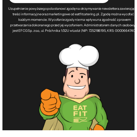
Uzupełnienie powyższego pola stanowi zgodę na otrzymywanie newslettera zawierając
treści informacyjne oraz marketingowe od eatfitcatering.pl. Zgodę można wycofać w
każdym momencie. Wycofanie zgody nie ma wpływu na zgodność z prawem
przetwarzania dokonanego przed jej wycofaniem. Administratorem danych osobowy
jest EFCG Sp. z o.o., ul. Próchnika 1/32U w Łodzi (NIP: 7252186195, KRS: 0000664740).