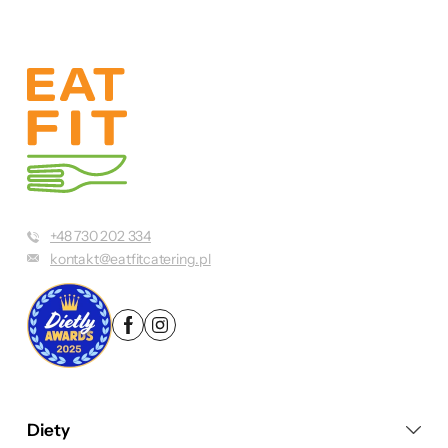
+48 730 202 334
kontakt@eatfitcatering.pl
Diety