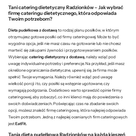
Tani catering dietetyczny Radzionków – Jak wybrać
firmę cateringu dietetycznego, która odpowiada
Twoim potrzebom?
Dieta pudełkowa z dostawą
to rodzaj planu posiłków, w którym
otrzymujesz gotowe posiłki od firmy cateringowej. Może to być
wygodna opcja, jeśli nie masz czasu na gotowanie lub nie chcesz
martwić się zakupami żywności i przygotowywaniem posiłków.
Wybierając
catering dietetyczny z dostawą
, należy wziąć pod
uwagę indywidualne potrzeby i preferencje. Na przykład, jeśli masz
określone ograniczenia dietetyczne, upewnij się, że firma może
spełnić Twoje wymagania. Należy również wziąć pod uwagę
wielkość porcji i to, czy posiłki są wstępnie ugotowane, czy
wymagają podgrzania. Dodatkowo warto sprawdzić opinie firmy
cateringowej, aby zobaczyć, co inni klienci mają do powiedzenia o
swoich doświadczeniach. Poświęcając czas na zbadanie swoich
opcji, możesz znaleźć firmę cateringową, która najlepiej odpowiada
Twoim potrzebom. Jedną z najlepiej ocenianych firm cateringowych
jest
EatFit.
Tania dieta pudełkowa Radzionków na każdą kieszeń