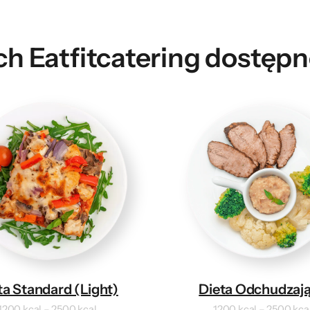
ch Eatfitcatering dostępn
ta Standard (Light)
Dieta Odchudzaj
1200 kcal – 2500 kcal
1200 kcal – 2500 kca