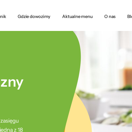
nik
Gdzie dowozimy
Aktualne menu
O nas
Bl
czny
 zasięgu
edną z 18