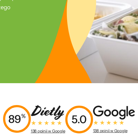
szego
89
%
5.0
138 opinii w Google
138 opinii w Google