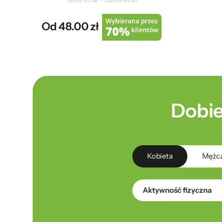
Od 48.00 zł
Dobie
Kobieta
Mężc