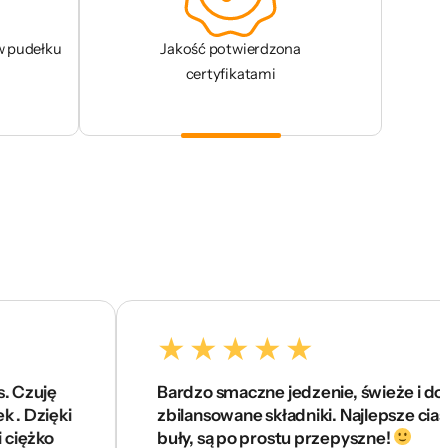
w pudełku
Jakość potwierdzona
certyfikatami
Bardzo smaczne jedzenie, świeże i dobrze
ki
zbilansowane składniki. Najlepsze ciasta i
buły, są po prostu przepyszne!