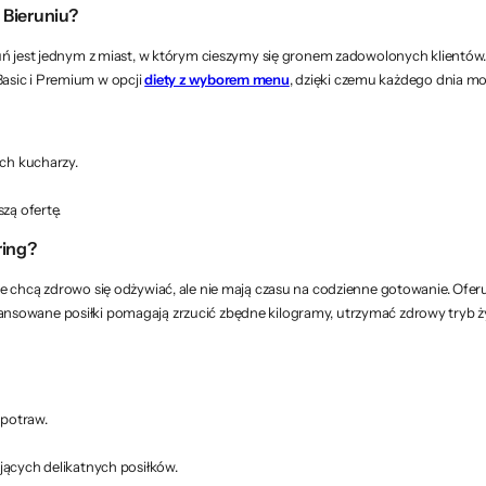
 Bieruniu?
ruń jest jednym z miast, w którym cieszymy się gronem zadowolonych klientó
asic i Premium w opcji
diety z wyborem menu
, dzięki czemu każdego dnia moż
ch kucharzy.
zą ofertę.
ring?
 chcą zdrowo się odżywiać, ale nie mają czasu na codzienne gotowanie. Oferu
 zbilansowane posiłki pomagają zrzucić zbędne kilogramy, utrzymać zdrowy tryb
 potraw.
cych delikatnych posiłków.