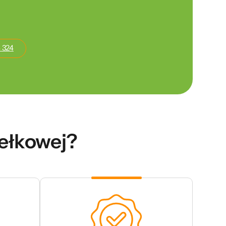
 324
dełkowej?