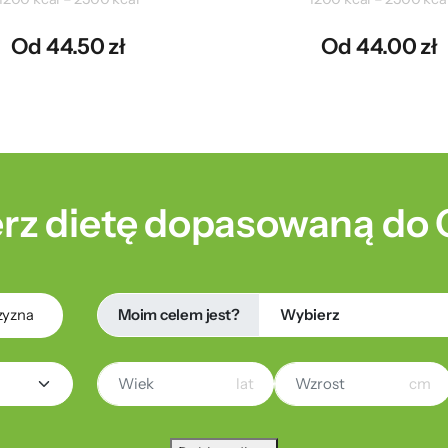
Od 44.50 zł
Od 44.00 zł
rz dietę dopasowaną do 
Moim celem jest?
zyzna
lat
cm