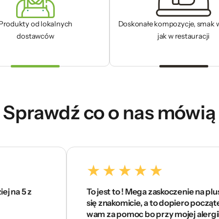
Produkty od lokalnych
Doskonałe kompozycje, smak 
dostawców
jak w restauracji
Sprawdź co o nas mówią
z
To jest to ! Mega zaskoczenie na plus. Czuję
się znakomicie, a to dopiero początek . Dzię
wam za pomoc bo przy mojej alergii ciężko