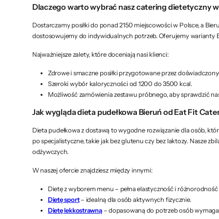
Dlaczego warto wybrać nasz catering dietetyczny w
Dostarczamy posiłki do ponad 2150 miejscowości w Polsce, a Bie
dostosowujemy do indywidualnych potrzeb. Oferujemy warianty B
Najważniejsze zalety, które doceniają nasi klienci:
Zdrowe i smaczne posiłki przygotowane przez doświadczony
Szeroki wybór kaloryczności od 1200 do 3500 kcal.
Możliwość zamówienia zestawu próbnego, aby sprawdzić nas
Jak wygląda dieta pudełkowa Bieruń od Eat Fit Cate
Dieta pudełkowa z dostawą to wygodne rozwiązanie dla osób, które
po specjalistyczne, takie jak bez glutenu czy bez laktozy. Nasze
odżywczych.
W naszej ofercie znajdziesz między innymi:
Dietę z wyborem menu – pełna elastyczność i różnorodność
Dietę sport
– idealną dla osób aktywnych fizycznie.
Dietę lekkostrawną
– dopasowaną do potrzeb osób wymagają