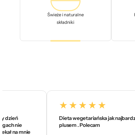
Świeże i naturalne
składniki
Dieta wegetariańska jak najbardziej na 5 
ie
plusem . Polecam
 mnie