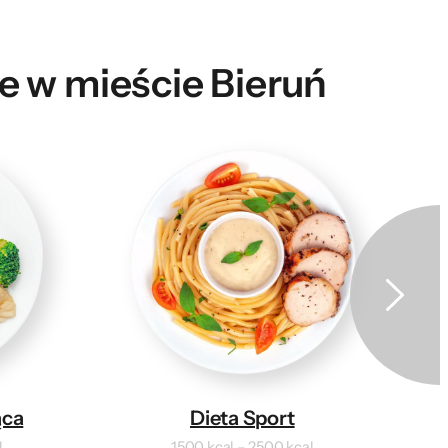
e w mieście Bieruń
ąca
Dieta Sport
l
1500 kcal – 2500 kcal