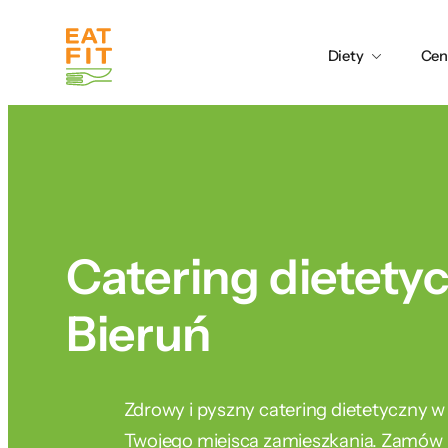
Przejdź
do
Diety
Cen
treści
Catering dietety
Bieruń
Zdrowy i pyszny catering dietetyczny w
Twojego miejsca zamieszkania. Zamów j