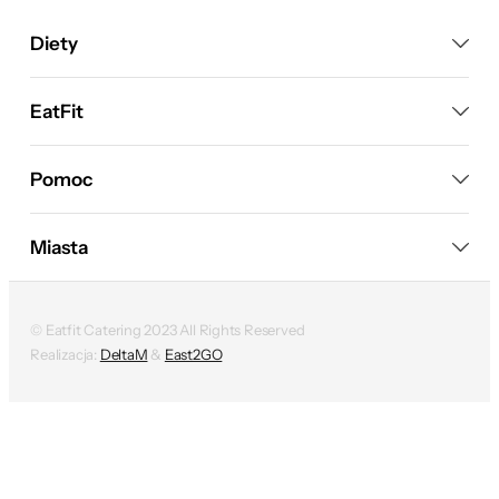
Diety
EatFit
Pomoc
Miasta
© Eatfit Catering 2023 All Rights Reserved
Realizacja:
DeltaM
&
East2GO