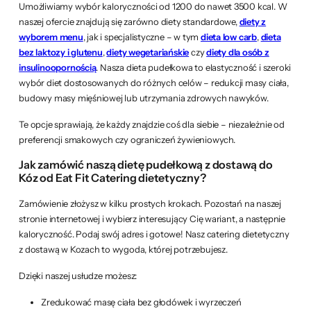
Umożliwiamy wybór kaloryczności od 1200 do nawet 3500 kcal. W
naszej ofercie znajdują się zarówno diety standardowe,
diety z
wyborem menu
, jak i specjalistyczne – w tym
dieta low carb
,
dieta
bez laktozy i glutenu
,
diety wegetariańskie
czy
diety dla osób z
insulinoopornością
. Nasza dieta pudełkowa to elastyczność i szeroki
wybór diet dostosowanych do różnych celów – redukcji masy ciała,
budowy masy mięśniowej lub utrzymania zdrowych nawyków.
Te opcje sprawiają, że każdy znajdzie coś dla siebie – niezależnie od
preferencji smakowych czy ograniczeń żywieniowych.
Jak zamówić naszą dietę pudełkową z dostawą do
Kóz od Eat Fit Catering dietetyczny?
Zamówienie złożysz w kilku prostych krokach. Pozostań na naszej
stronie internetowej i wybierz interesujący Cię wariant, a następnie
kaloryczność. Podaj swój adres i gotowe! Nasz catering dietetyczny
z dostawą w Kozach to wygoda, której potrzebujesz.
Dzięki naszej usłudze możesz:
Zredukować masę ciała bez głodówek i wyrzeczeń