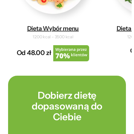
Dieta Wybór menu
Dieta 
1200 kcal – 3500 kcal
120
O
Od 48.00 zł
Dobierz dietę
dopasowaną do
Ciebie