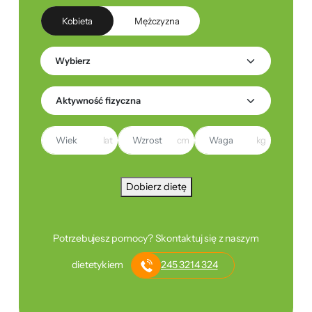
Kobieta
Mężczyzna
lat
cm
kg
Dobierz dietę
Potrzebujesz pomocy? Skontaktuj się z naszym
dietetykiem
245 3214 324