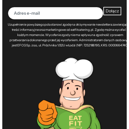
Dołącz
Uzupełnienie powyższego pola stanowi zgodę na otrzymywanie newslettera zawierając
treści informacyjne oraz marketingowe od eatfitcatering.pl. Zgodę można wycofać w
każdym momencie. Wycofanie zgody nie ma wpływu na zgodność z prawem
przetwarzania dokonanego przed jej wycofaniem. Administratorem danych osobowy
jest EFCG Sp. z o.o., ul. Próchnika 1/32U w Łodzi (NIP: 7252186195, KRS: 0000664740).