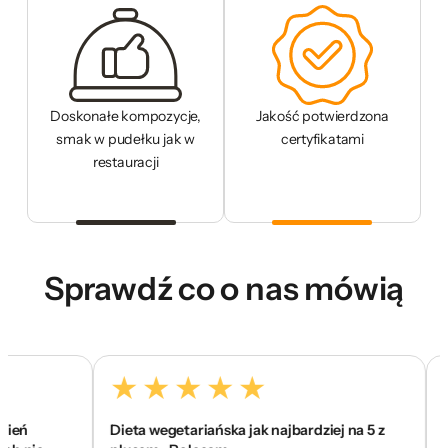
Doskonałe kompozycje,
Jakość potwierdzona
smak w pudełku jak w
certyfikatami
restauracji
Sprawdź co o nas mówią
ń
Dieta wegetariańska jak najbardziej na 5 z
To je