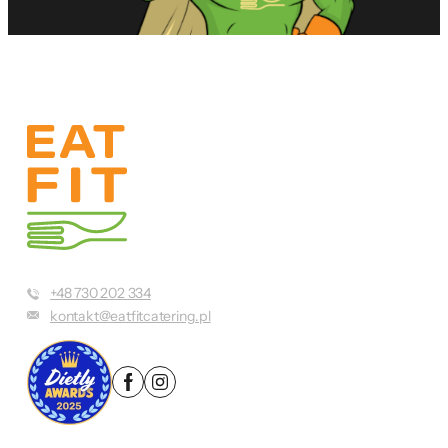
+48 730 202 334
kontakt@eatfitcatering.pl