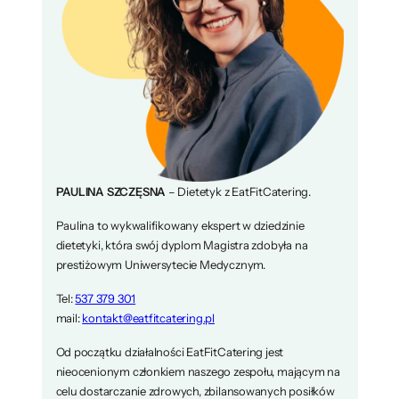
PAULINA SZCZĘSNA
– Dietetyk z EatFitCatering.
Paulina to wykwalifikowany ekspert w dziedzinie
dietetyki, która swój dyplom Magistra zdobyła na
prestiżowym Uniwersytecie Medycznym.
Tel:
537 379 301
mail:
kontakt@eatfitcatering.pl
Od początku działalności EatFitCatering jest
nieocenionym członkiem naszego zespołu, mającym na
celu dostarczanie zdrowych, zbilansowanych posiłków