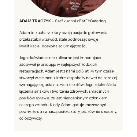
ADAM TRACZYK
– Szef kuchni z EatFitCatering.
Adam to kucharz, który swoją pasję do gotowania
przekształcił w zawód, stale podnosząc swoje
kwalifikacje i doskonaląc umiejętności.
Jego doświadczenie kulinarne jest imponujące –
zdobywał je pracując w najlepszych łódzkich
restauracjach. Adam jest z nami od 5 lat i w tym czasie
stworzył wiele menu, które zaspokoiły nawet najbardziej
wymagające gusta naszych klientów. Jego zdolność do
łączenia smaków i tworzenia zdrowych, smacznych
posiłków sprawia, że jest nieocenionym członkiem
naszego zespołu. Kiedy Adam gotuje, możesz być
pewny, że otrzymasz posiłek, który jest równie smaczny,
co odżywczy.