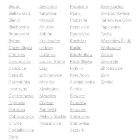
Będzin
Jaworzno
Poczesna
Świerklaniec
Bielsko Biała
Katowice
Psary
Świętochłowice
Bieruń
Kłobuck
Pszczyna
Tarnowskie Góry
Blachownia
Knurów
Pyrzowice
Tąpkowice
Bobrowniki
Kobiór
Pyskowice
Tychy
Bytom
Krzyżowice
Racibórz
Wodzisław Śląski
Chełm Śląski
Lędziny
Radlin
Wojkowice
Chorzów
Lubliniec
Radzionków
Zabrze
Czechowice
Łaziska Górne
Ruda Śląska
Zawiercie
Dziedzice
Łazy
Rybnik
Zbrosławice
Czeladź
Łodygowice
Rydułtowy
Żory
Czerwionka
Mikołów
Siemianowice
Żywiec
Leszczyny
Mysłowice
Śląskie
Częstochowa
Myszków
Siewierz
Dąbrowa
Orzesze
Skoczów
Górnicza
Paniówki
Sławków
Dobieszowice
Piekary Śląskie
Sosnowiec
Gliwice
Pisarzowice
Stanowice
Goczałkowice
Szczyrk
Zdrój