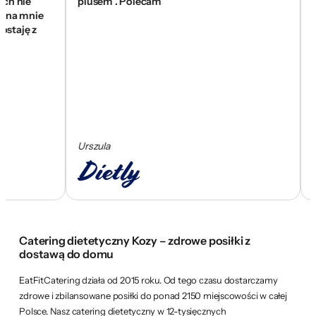
nie
plusem . Polecam
się z
 mnie
wam 
ję z
skom
Urszula
Ceza
Catering dietetyczny Kozy – zdrowe posiłki z
dostawą do domu
EatFitCatering działa od 2015 roku. Od tego czasu dostarczamy
zdrowe i zbilansowane posiłki do ponad 2150 miejscowości w całej
Polsce. Nasz catering dietetyczny w 12-tysięcznych