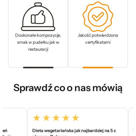
Doskonałe kompozycje,
Jakość potwierdzona
smak w pudełku jak w
certyfikatami
restauracji
Sprawdź co o nas mówią
Dieta wegetariańska jak najbardziej na 5 z
To jes