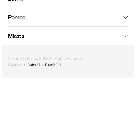
Pomoc
Miasta
© Eatfit Catering 2023 All Rights Reserved
Realizacja:
DeltaM
&
East2GO