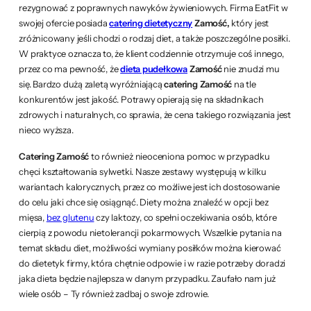
rezygnować z poprawnych nawyków żywieniowych. Firma EatFit w
swojej ofercie posiada
catering dietetyczny
Zamość,
który jest
zróżnicowany jeśli chodzi o rodzaj diet, a także poszczególne posiłki.
W praktyce oznacza to, że klient codziennie otrzymuje coś innego,
przez co ma pewność, że
dieta pudełkowa
Zamość
nie znudzi mu
się. Bardzo dużą zaletą wyróżniającą
catering Zamość
na tle
konkurentów jest jakość. Potrawy opierają się na składnikach
zdrowych i naturalnych, co sprawia, że cena takiego rozwiązania jest
nieco wyższa.
Catering Zamość
to również nieoceniona pomoc w przypadku
chęci kształtowania sylwetki. Nasze zestawy występują w kilku
wariantach kalorycznych, przez co możliwe jest ich dostosowanie
do celu jaki chce się osiągnąć. Diety można znaleźć w opcji bez
mięsa,
bez glutenu
czy laktozy, co spełni oczekiwania osób, które
cierpią z powodu nietolerancji pokarmowych. Wszelkie pytania na
temat składu diet, możliwości wymiany posiłków można kierować
do dietetyk firmy, która chętnie odpowie i w razie potrzeby doradzi
jaka dieta będzie najlepsza w danym przypadku. Zaufało nam już
wiele osób – Ty również zadbaj o swoje zdrowie.