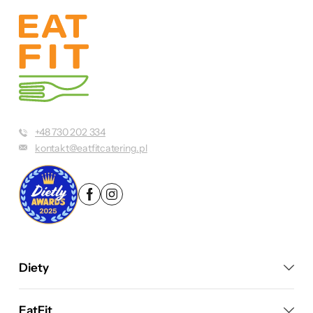
+48 730 202 334
kontakt@eatfitcatering.pl
Diety
EatFit