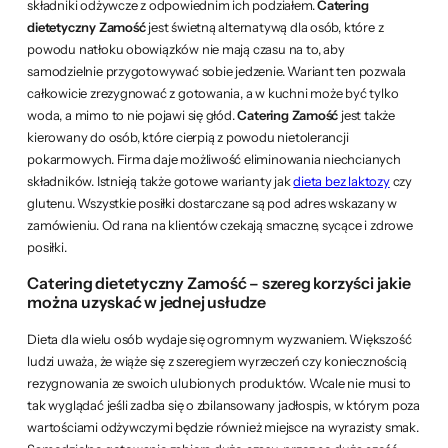
składniki odżywcze z odpowiednim ich podziałem.
Catering
dietetyczny Zamość
jest świetną alternatywą dla osób, które z
powodu natłoku obowiązków nie mają czasu na to, aby
samodzielnie przygotowywać sobie jedzenie. Wariant ten pozwala
całkowicie zrezygnować z gotowania, a w kuchni może być tylko
woda, a mimo to nie pojawi się głód.
Catering Zamość
jest także
kierowany do osób, które cierpią z powodu nietolerancji
pokarmowych. Firma daje możliwość eliminowania niechcianych
składników. Istnieją także gotowe warianty jak
dieta bez laktozy
czy
glutenu. Wszystkie posiłki dostarczane są pod adres wskazany w
zamówieniu. Od rana na klientów czekają smaczne, sycące i zdrowe
posiłki.
Catering dietetyczny Zamość – szereg korzyści jakie
można uzyskać w jednej usłudze
Dieta dla wielu osób wydaje się ogromnym wyzwaniem. Większość
ludzi uważa, że wiąże się z szeregiem wyrzeczeń czy koniecznością
rezygnowania ze swoich ulubionych produktów. Wcale nie musi to
tak wyglądać jeśli zadba się o zbilansowany jadłospis, w którym poza
wartościami odżywczymi będzie również miejsce na wyrazisty smak.