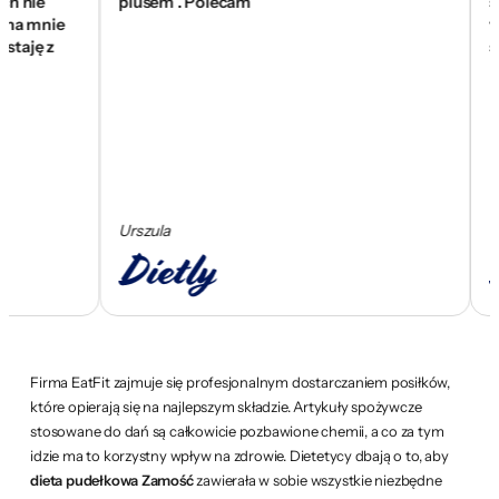
e
plusem . Polecam
się zn
mnie
wam za
 z
skomp
Urszula
Cezary
Firma EatFit zajmuje się profesjonalnym dostarczaniem posiłków,
które opierają się na najlepszym składzie. Artykuły spożywcze
stosowane do dań są całkowicie pozbawione chemii, a co za tym
idzie ma to korzystny wpływ na zdrowie. Dietetycy dbają o to, aby
dieta pudełkowa Zamość
zawierała w sobie wszystkie niezbędne