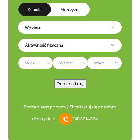
Kobieta
Mężczyzna
lat
cm
kg
Dobierz dietę
Potrzebujesz pomocy? Skontaktuj się z naszym
dietetykiem
245 3214 324