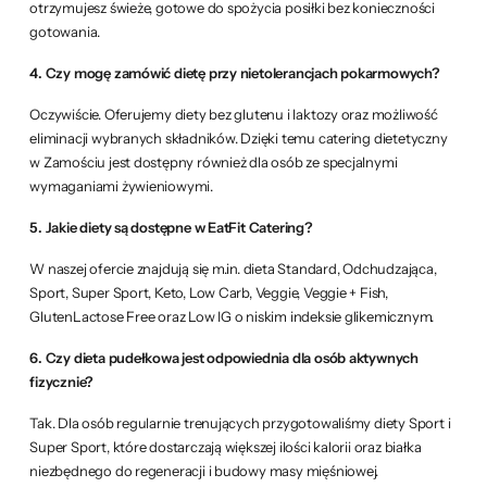
otrzymujesz świeże, gotowe do spożycia posiłki bez konieczności
gotowania.
4. Czy mogę zamówić dietę przy nietolerancjach pokarmowych?
Oczywiście. Oferujemy diety bez glutenu i laktozy oraz możliwość
eliminacji wybranych składników. Dzięki temu catering dietetyczny
w Zamościu jest dostępny również dla osób ze specjalnymi
wymaganiami żywieniowymi.
5. Jakie diety są dostępne w EatFit Catering?
W naszej ofercie znajdują się m.in. dieta Standard, Odchudzająca,
Sport, Super Sport, Keto, Low Carb, Veggie, Veggie + Fish,
GlutenLactose Free oraz Low IG o niskim indeksie glikemicznym.
6. Czy dieta pudełkowa jest odpowiednia dla osób aktywnych
fizycznie?
Tak. Dla osób regularnie trenujących przygotowaliśmy diety Sport i
Super Sport, które dostarczają większej ilości kalorii oraz białka
niezbędnego do regeneracji i budowy masy mięśniowej.