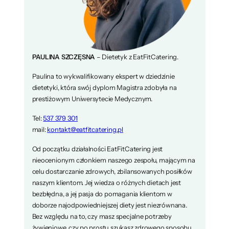
PAULINA SZCZĘSNA
– Dietetyk z EatFitCatering.
Paulina to wykwalifikowany ekspert w dziedzinie
dietetyki, która swój dyplom Magistra zdobyła na
prestiżowym Uniwersytecie Medycznym.
Tel:
537 379 301
mail:
kontakt@eatfitcatering.pl
Od początku działalności EatFitCatering jest
nieocenionym członkiem naszego zespołu, mającym na
celu dostarczanie zdrowych, zbilansowanych posiłków
naszym klientom. Jej wiedza o różnych dietach jest
bezbłędna, a jej pasja do pomagania klientom w
doborze najodpowiedniejszej diety jest niezrównana.
Bez względu na to, czy masz specjalne potrzeby
żywieniowe, czy po prostu szukasz zdrowego sposobu