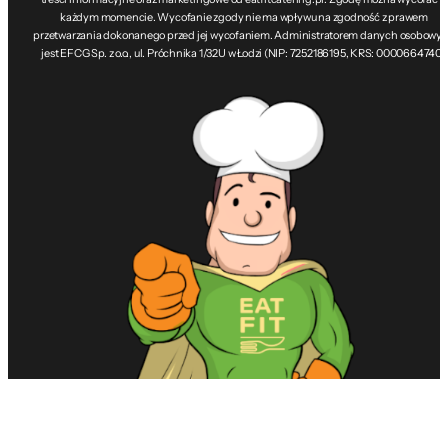
każdym momencie. Wycofanie zgody nie ma wpływu na zgodność z prawem
przetwarzania dokonanego przed jej wycofaniem. Administratorem danych osobowy
jest EFCG Sp. z o.o., ul. Próchnika 1/32U w Łodzi (NIP: 7252186195, KRS: 0000664740).