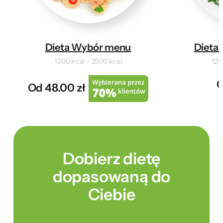
Dieta Wybór menu
Dieta 
1200 kcal – 3500 kcal
120
O
Od 48.00 zł
Dobierz dietę
dopasowaną do
Ciebie