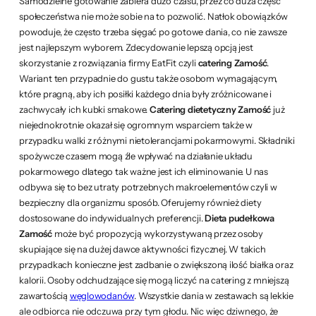
Samodzielne gotowanie zabiera dużo czasu, przez co duża część
społeczeństwa nie może sobie na to pozwolić. Natłok obowiązków
powoduje, że często trzeba sięgać po gotowe dania, co nie zawsze
jest najlepszym wyborem. Zdecydowanie lepszą opcją jest
skorzystanie z rozwiązania firmy EatFit czyli
catering Zamość
.
Wariant ten przypadnie do gustu także osobom wymagającym,
które pragną, aby ich posiłki każdego dnia były zróżnicowane i
zachwycały ich kubki smakowe.
Catering dietetyczny Zamość
już
niejednokrotnie okazał się ogromnym wsparciem także w
przypadku walki z różnymi nietolerancjami pokarmowymi. Składniki
spożywcze czasem mogą źle wpływać na działanie układu
pokarmowego dlatego tak ważne jest ich eliminowanie. U nas
odbywa się to bez utraty potrzebnych makroelementów czyli w
bezpieczny dla organizmu sposób. Oferujemy również diety
dostosowane do indywidualnych preferencji.
Dieta pudełkowa
Zamość
może być propozycją wykorzystywaną przez osoby
skupiające się na dużej dawce aktywności fizycznej. W takich
przypadkach konieczne jest zadbanie o zwiększoną ilość białka oraz
kalorii. Osoby odchudzające się mogą liczyć na catering z mniejszą
zawartością
węglowodanów
. Wszystkie dania w zestawach są lekkie
ale odbiorca nie odczuwa przy tym głodu. Nic więc dziwnego, że