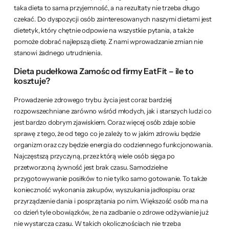
taka dieta to sama przyjemność, a na rezultaty nie trzeba długo
czekać. Do dyspozycji osób zainteresowanych naszymi dietami jest
dietetyk, który chętnie odpowie na wszystkie pytania, a także
pomoże dobrać najlepszą dietę. Z nami wprowadzanie zmian nie
stanowi żadnego utrudnienia.
Dieta pudełkowa Zamośc od firmy EatFit – ile to
kosztuje?
Prowadzenie zdrowego trybu życia jest coraz bardziej
rozpowszechniane zarówno wśród młodych, jak i starszych ludzi co
jest bardzo dobrym zjawiskiem. Coraz więcej osób zdaje sobie
sprawę z tego, że od tego co je zależy to w jakim zdrowiu będzie
organizm oraz czy będzie energia do codziennego funkcjonowania.
Najczęstszą przyczyną, przez którą wiele osób sięga po
przetworzoną żywność jest brak czasu. Samodzielne
przygotowywanie posiłków to nie tylko samo gotowanie. To także
konieczność wykonania zakupów, wyszukania jadłospisu oraz
przyrządzenie dania i posprzątania po nim. Większość osób ma na
co dzień tyle obowiązków, że na zadbanie o zdrowe odżywianie już
nie wystarcza czasu. W takich okolicznościach nie trzeba