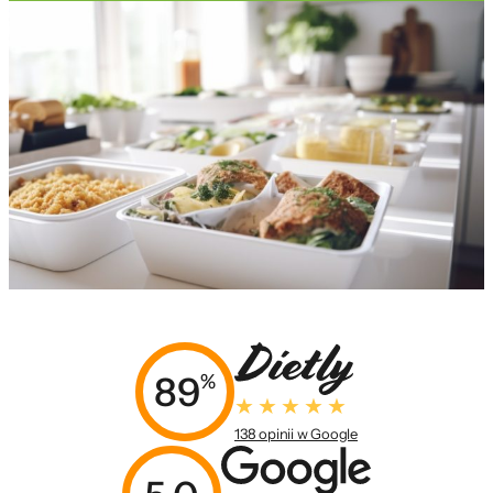
89
%
138 opinii w Google