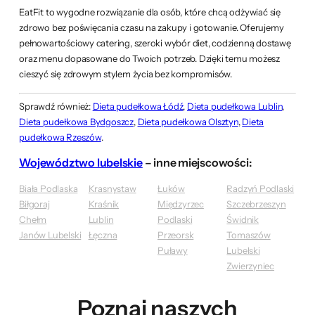
EatFit to wygodne rozwiązanie dla osób, które chcą odżywiać się
zdrowo bez poświęcania czasu na zakupy i gotowanie. Oferujemy
pełnowartościowy catering, szeroki wybór diet, codzienną dostawę
oraz menu dopasowane do Twoich potrzeb. Dzięki temu możesz
cieszyć się zdrowym stylem życia bez kompromisów.
Sprawdź również:
Dieta pudełkowa Łódź
,
Dieta pudełkowa Lublin
,
Dieta pudełkowa Bydgoszcz
,
Dieta pudełkowa Olsztyn
,
Dieta
pudełkowa Rzeszów
.
Województwo lubelskie
– inne miejscowości:
Biała Podlaska
Krasnystaw
Łuków
Radzyń Podlaski
Biłgoraj
Kraśnik
Międzyrzec
Szczebrzeszyn
Chełm
Lublin
Podlaski
Świdnik
Janów Lubelski
Łęczna
Przeorsk
Tomaszów
Puławy
Lubelski
Zwierzyniec
Poznaj naszych