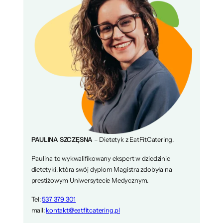
PAULINA SZCZĘSNA
– Dietetyk z EatFitCatering.
Paulina to wykwalifikowany ekspert w dziedzinie
dietetyki, która swój dyplom Magistra zdobyła na
prestiżowym Uniwersytecie Medycznym.
Tel:
537 379 301
mail:
kontakt@eatfitcatering.pl