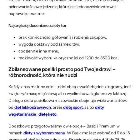
pełnowartościowe jedzenie, które jest jednocześnie zdrowe i
naprawdę smaczne.
Najczęściej doceniane zalety to:
brak konieczności gotowania i robienia zakupów,
wygoda dostawy pod same drzwi,
codziennie inne menu,
możliwość wyboru kaloryczności od 1200 do 3500 kcal.
Zbilansowane posiłki prosto pod Twoje drzwi –
różnorodność, która nie nudzi
Każdy z nas ma inne cele – jedni chcą zrzucić zbędne kilogramy, inni
zwiększyć masę mięśniową albo wyeliminować gluten czy laktozę.
Dlatego dieta pudełkowa mazowieckie obejmuje wiele wariantów:
od
diet lekkostrawnych
, przez
dietę sport
, aż po
diety
wegetariańskie
i
dietę keto
.
Dodatkowo przygotowaliśmy dwie opcje – Basic i Premium w
ramach
diety z wyborem menu
. W Basic możesz wybrać od 9 do 15
propozycji dań każdego dnia, a w Premium nawet od 15 do 25. To