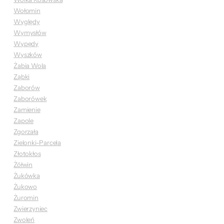
Wołomin
Wyględy
Wymysłów
Wypędy
Wyszków
Żabia Wola
Ząbki
Zaborów
Zaborówek
Zamienie
Zapole
Zgorzała
Zielonki-Parcela
Złotokłos
Żółwin
Żukówka
Żukowo
Żuromin
Zwierzyniec
Zwoleń