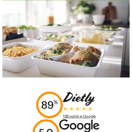
89
%
138 opinii w Google