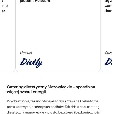
plusem . Polecam
się znakomic
wam za pomoc
skomponowa
Urszula
Cezary
Catering dietetyczny Mazowieckie – sposób na
więcej czasu i energii
Wyobraź sobie, że rano otwierasz drzwi i czeka na Ciebie torba
pełna zdrowych, pachnących posiłków. Tak działa nasz catering
dietetyczny mazowieckie – prosto, bez stresu i bez konieczności