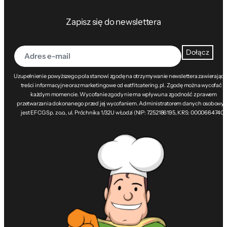
Zapisz się do newslettera
Dołącz
Uzupełnienie powyższego pola stanowi zgodę na otrzymywanie newslettera zawierając
treści informacyjne oraz marketingowe od eatfitcatering.pl. Zgodę można wycofać w
każdym momencie. Wycofanie zgody nie ma wpływu na zgodność z prawem
przetwarzania dokonanego przed jej wycofaniem. Administratorem danych osobowy
jest EFCG Sp. z o.o., ul. Próchnika 1/32U w Łodzi (NIP: 7252186195, KRS: 0000664740).