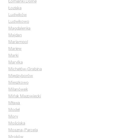
Łomianki Dolne
Łoziska
Ludwików
Ludwikowo
Magdalenka
Majdan
Mariampol
Mariew
Marki
Marylka
Michałów-Grabina
Międzyborów
Mieszkowo
Milanówek
Mińsk Mazowiecki
Mława
Model
Mory
Mościska
Moszna-Parcela
Mroków