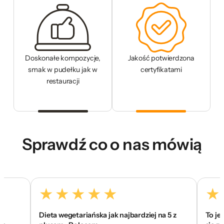
Doskonałe kompozycje,
Jakość potwierdzona
smak w pudełku jak w
certyfikatami
restauracji
Sprawdź co o nas mówią
Dieta wegetariańska jak najbardziej na 5 z
To jest to !