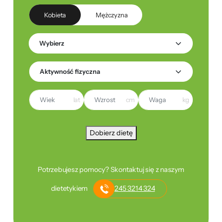
Kobieta
Mężczyzna
lat
cm
kg
Dobierz dietę
Potrzebujesz pomocy? Skontaktuj się z naszym
dietetykiem
245 3214 324