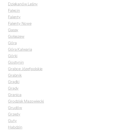
Dziekanów Leśny
Falęcin
Falenty
Falenty Nowe
Gassy
Gołaszew
Góra
Góra Kalwaria
Górki
Gostynin
Grabce Józefpolskie
Grabnik
Grądki
Grądy
Granica
Grodzisk Mazowiecki
Grudów
Grzędy
Guty
Habdzin