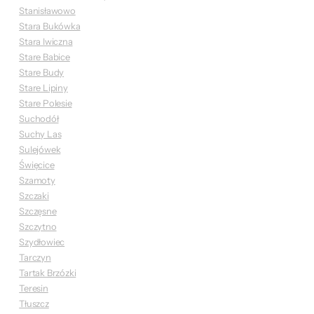
Stanisławowo
Stara Bukówka
Stara Iwiczna
Stare Babice
Stare Budy
Stare Lipiny
Stare Polesie
Suchodół
Suchy Las
Sulejówek
Święcice
Szamoty
Szczaki
Szczęsne
Szczytno
Szydłowiec
Tarczyn
Tartak Brzózki
Teresin
Tłuszcz