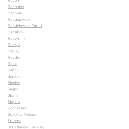
Radom
Radonice
Radonie
Radziejowice
Radziejowice-Parcel
Radzików
Radzymin
Raszyn
Reguły
Rozalin
Rybie
Sanniki
Serock
Siedlce
Sierpc
Słomin
Słupno
Sochaczew
Sokołów Podlaski
Srebrna
Stanisławów Pierwszy