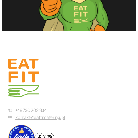
+48 730 202 334
kontakt@eatfitcatering.pl