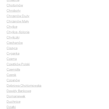
Chotomów
Chroboty
Chrzanów Duży
Chrzanów Mały
Chylice
Chylice-Kolonia
Chyliczki
Ciechanów
Ciszyca
Cyganka
Czarna
Cząstków Polski
Czernidła
Czersk
Czosnów
Dąbrowa Chotomowska
Dawidy Bankowe
Domaniewek
Duchnice
Działki