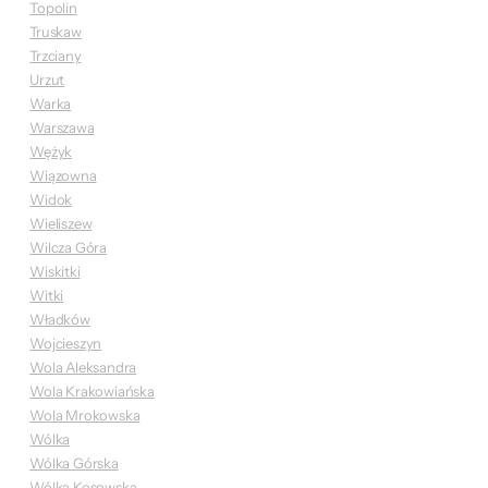
Topolin
Truskaw
Trzciany
Urzut
Warka
Warszawa
Wężyk
Wiązowna
Widok
Wieliszew
Wilcza Góra
Wiskitki
Witki
Władków
Wojcieszyn
Wola Aleksandra
Wola Krakowiańska
Wola Mrokowska
Wólka
Wólka Górska
Wólka Kosowska