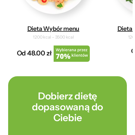
Dieta Wybór menu
Dieta 
1200 kcal – 3500 kcal
120
O
Od 48.00 zł
Dobierz dietę
dopasowaną do
Ciebie