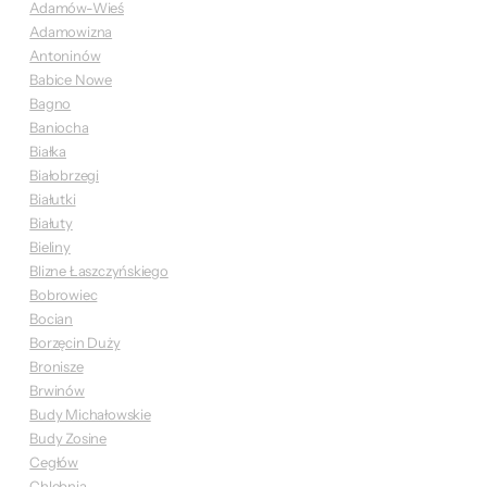
Adamów-Wieś
Adamowizna
Antoninów
Babice Nowe
Bagno
Baniocha
Białka
Białobrzegi
Białutki
Białuty
Bieliny
Blizne Łaszczyńskiego
Bobrowiec
Bocian
Borzęcin Duży
Bronisze
Brwinów
Budy Michałowskie
Budy Zosine
Cegłów
Chlebnia