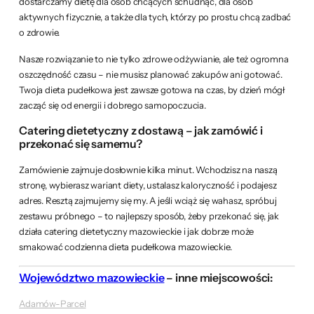
dostarczamy dietę dla osób chcących schudnąć, dla osób
aktywnych fizycznie, a także dla tych, którzy po prostu chcą zadbać
o zdrowie.
Nasze rozwiązanie to nie tylko zdrowe odżywianie, ale też ogromna
oszczędność czasu – nie musisz planować zakupów ani gotować.
Twoja dieta pudełkowa jest zawsze gotowa na czas, by dzień mógł
zacząć się od energii i dobrego samopoczucia.
Catering dietetyczny z dostawą – jak zamówić i
przekonać się samemu?
Zamówienie zajmuje dosłownie kilka minut. Wchodzisz na naszą
stronę, wybierasz wariant diety, ustalasz kaloryczność i podajesz
adres. Resztą zajmujemy się my. A jeśli wciąż się wahasz, spróbuj
zestawu próbnego – to najlepszy sposób, żeby przekonać się, jak
działa catering dietetyczny mazowieckie i jak dobrze może
smakować codzienna dieta pudełkowa mazowieckie.
Województwo mazowieckie
– inne miejscowości:
Adamów-Parcel