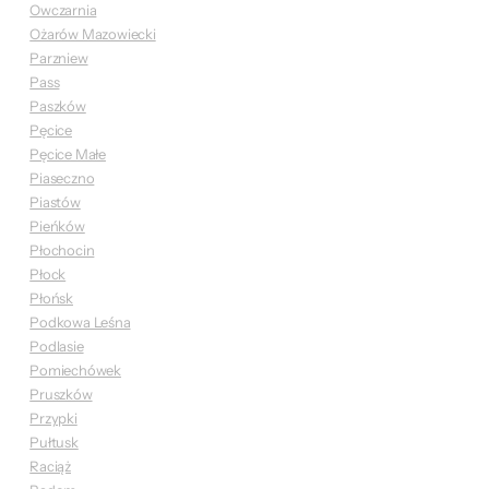
Owczarnia
Ożarów Mazowiecki
Parzniew
Pass
Paszków
Pęcice
Pęcice Małe
Piaseczno
Piastów
Pieńków
Płochocin
Płock
Płońsk
Podkowa Leśna
Podlasie
Pomiechówek
Pruszków
Przypki
Pułtusk
Raciąż