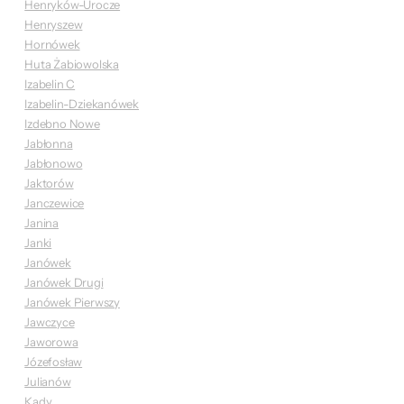
Henryków-Urocze
Henryszew
Hornówek
Huta Żabiowolska
Izabelin C
Izabelin-Dziekanówek
Izdebno Nowe
Jabłonna
Jabłonowo
Jaktorów
Janczewice
Janina
Janki
Janówek
Janówek Drugi
Janówek Pierwszy
Jawczyce
Jaworowa
Józefosław
Julianów
Kady