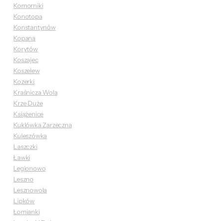
Komorniki
Konotopa
Konstantynów
Kopana
Korytów
Koszajec
Koszelew
Kozerki
Kraśnicza Wola
Krze Duże
Książenice
Kuklówka Zarzeczna
Kuleszówka
Laszczki
Ławki
Legionowo
Leszno
Lesznowola
Lipków
Łomianki