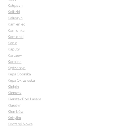
Kałęczyn
Kaliszki
Kałuszyn
Kamieniec
Kamionka
Kamionki
Kanie
Kaputy
Karczew
Karolina
Kędzierzyn
Kępa Oborska
Kępa Okrzewska
Kiełpin
Kierszek
Kierszek Pod Lasem
Klaudyn
Klembów
Kobyłka
Koczargi Nowe