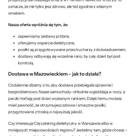
oznacza, że nie tylko jesz zdrowo, ale też zgodnie z własnym
smakiem.
Nasza oferta wyróżnia się tym, że:
zapewniamy zestawy próbne,
oferujemy wsparcie dietetyczne,
posiłki są przygotowywane przez kucharzy z doświadczeniem,
dostawy odbywają się wcześnie rano, by cały dzień był pod
kontrolą.
Dostawa w Mazowieckiem – jak to działa?
Codziennie dbamy o to, aby dostawa przebiegała sprawnie i
bezproblemowo. Nasze samochody–chłodnie wyjeżdżają w nocy, a
paczki trafiają pod drzwi wczesnym rankiem. Dzięki temu możesz
mieć pewność, że otrzymujesz zdrowe i smaczne posiłki,
przygotowane z troską o najwyższą jakość.
Czy interesuje Cię catering dietetyczny w Warszawie albo w
mniejszych miejscowościach regionu? Jesteśmy tam, gdzie chcesz –