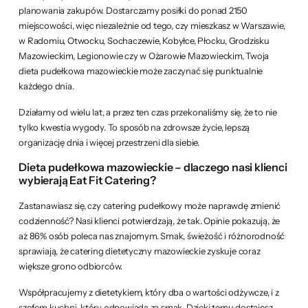
planowania zakupów. Dostarczamy posiłki do ponad 2150
miejscowości, więc niezależnie od tego, czy mieszkasz w Warszawie,
w Radomiu, Otwocku, Sochaczewie, Kobyłce, Płocku, Grodzisku
Mazowieckim, Legionowie czy w Ożarowie Mazowieckim, Twoja
dieta pudełkowa mazowieckie może zaczynać się punktualnie
każdego dnia.
Działamy od wielu lat, a przez ten czas przekonaliśmy się, że to nie
tylko kwestia wygody. To sposób na zdrowsze życie, lepszą
organizację dnia i więcej przestrzeni dla siebie.
Dieta pudełkowa mazowieckie – dlaczego nasi klienci
wybierają Eat Fit Catering?
Zastanawiasz się, czy catering pudełkowy może naprawdę zmienić
codzienność? Nasi klienci potwierdzają, że tak. Opinie pokazują, że
aż 86% osób poleca nas znajomym. Smak, świeżość i różnorodność
sprawiają, że catering dietetyczny mazowieckie zyskuje coraz
większe grono odbiorców.
Współpracujemy z dietetykiem, który dba o wartości odżywcze, i z
szefem kuchni, który odpowiada za smak. Dzięki temu dostajesz