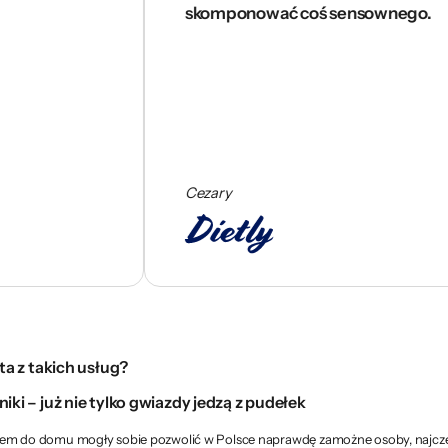
skomponować coś sensownego.
Cezary
ta z takich usług?
iki – już nie tylko gwiazdy jedzą z pudełek
m do domu mogły sobie pozwolić w Polsce naprawdę zamożne osoby, najczęściej