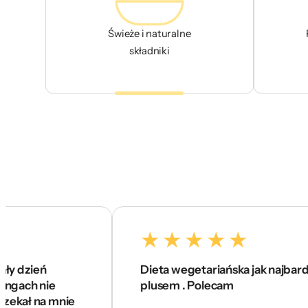
Świeże i naturalne
składniki
ień
Dieta wegetariańska jak najbardziej na 
 nie
plusem . Polecam
na mnie