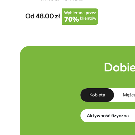
Od 48.00 zł
Dobie
Kobieta
Mężc