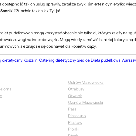
a dostępność takich usług sprawiły, że także zwykli śmiertelnicy nie tylko wiedz
 Sanniki
? Zupełnie takich jak Ty i ja!
 z diet pudełkowych mogą korzystać obecnie nie tylko ci, którym zależy na zgu
gotować z uwagi na inne obowiązki. Mogą wtedy zamówić bardziej kaloryczną d
armowych, ale znajdzie się coś nawet dla kobiet w ciąży.
 dietetyczny Koszalin
,
Catering dietetyczny Siedlce
,
Dieta pudełkowa Warsza
Ostrów Mazowiecka
eziorna
Otrębusy
w
Otwock
Ożarów Mazowiecki
Pass
Piaseczno
Piastów
Pionki
Płock