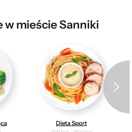
e w mieście Sanniki
ąca
Dieta Sport
l
1500 kcal – 2500 kcal