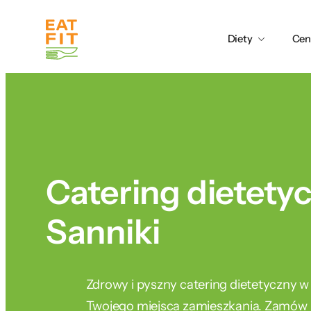
Przejdź
do
Diety
Cen
treści
Catering dietety
Sanniki
Zdrowy i pyszny catering dietetyczny w
Twojego miejsca zamieszkania. Zamów j