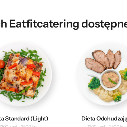
h Eatfitcatering dostępn
ta Standard (Light)
Dieta Odchudzaj
1200 kcal – 2500 kcal
1200 kcal – 2500 kca