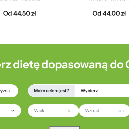
Od 44.50 zł
Od 44.00 zł
rz dietę dopasowaną do 
Moim celem jest?
zyzna
lat
cm