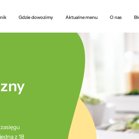
nik
Gdzie dowozimy
Aktualne menu
O nas
Bl
czny
 zasięgu
edną z 18