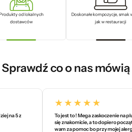
Produkty od lokalnych
Doskonałe kompozycje, smak 
dostawców
jak w restauracji
Sprawdź co o nas mówią
5 z
To jest to ! Mega zaskoczenie na plus. Czu
się znakomicie, a to dopiero początek . Dz
wam za pomoc bo przy mojej alergii cięż