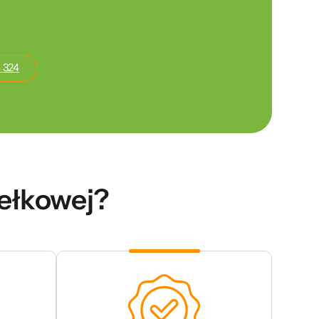
 324
dełkowej?