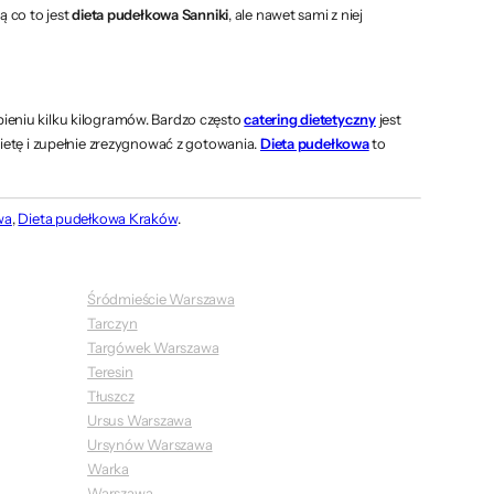
ą co to jest
dieta pudełkowa Sanniki
, ale nawet sami z niej
bieniu kilku kilogramów. Bardzo często
catering dietetyczny
jest
ietę i zupełnie zrezygnować z gotowania.
Dieta pudełkowa
to
wa
,
Dieta pudełkowa Kraków
.
Śródmieście Warszawa
Tarczyn
Targówek Warszawa
Teresin
Tłuszcz
Ursus Warszawa
Ursynów Warszawa
Warka
Warszawa