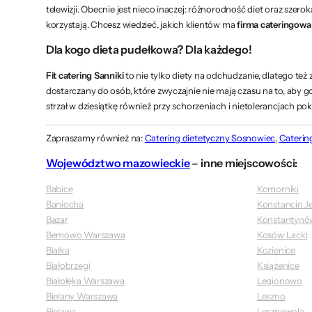
telewizji. Obecnie jest nieco inaczej: różnorodność diet oraz szerok
korzystają. Chcesz wiedzieć, jakich klientów ma
firma cateringowa
Dla kogo dieta pudełkowa? Dla każdego!
Fit catering Sanniki
to nie tylko diety na odchudzanie, dlatego też
dostarczany do osób, które zwyczajnie nie mają czasu na to, aby 
strzał w dziesiątkę również przy schorzeniach i nietolerancjach pok
Zapraszamy również na:
Catering dietetyczny Sosnowiec
,
Catering
Województwo mazowieckie
– inne miejscowości:
Babice
Komorniki
Baniocha
Konstancin J
Bazar
Konstantynó
Bemowo Warszawa
Kosów Lacki
Białka
Kozienice
Białobrzegi
Książenice
Białołęka Warszawa
Legionowo
Bielany Warszawa
Leszno
Bielawa
Lesznowola