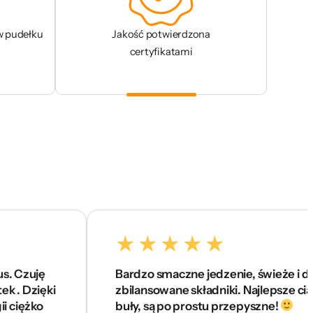
w pudełku
Jakość potwierdzona
certyfikatami
ję
Bardzo smaczne jedzenie, świeże i dobrze
ięki
zbilansowane składniki. Najlepsze ciasta i
ko
buły, są po prostu przepyszne!