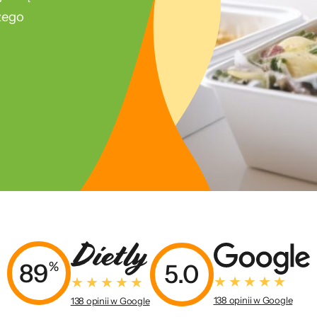
szego
89
%
5.0
138 opinii w Google
138 opinii w Google