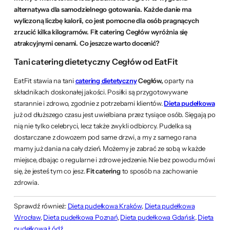
alternatywa dla samodzielnego gotowania. Każde danie ma
wyliczoną liczbę kalorii, co jest pomocne dla osób pragnących
zrzucić kilka kilogramów. Fit catering Cegłów wyróżnia się
atrakcyjnymi cenami. Co jeszcze warto docenić?
Tani catering dietetyczny Cegłów od EatFit
EatFit stawia na tani
catering dietetyczny
Cegłów,
oparty na
składnikach doskonałej jakości. Posiłki są przygotowywane
starannie i zdrowo, zgodnie z potrzebami klientów.
Dieta pudełkowa
już od dłuższego czasu jest uwielbiana przez tysiące osób. Sięgają po
nią nie tylko celebryci, lecz także zwykli odbiorcy. Pudelka są
dostarczane z dowozem pod same drzwi, a my z samego rana
mamy już dania na cały dzień. Możemy je zabrać ze sobą w każde
miejsce, dbając o regularne i zdrowe jedzenie. Nie bez powodu mówi
się, że jesteś tym co jesz.
Fit catering
to sposób na zachowanie
zdrowia.
Sprawdź również:
Dieta pudełkowa Kraków
,
Dieta pudełkowa
Wrocław
,
Dieta pudełkowa Poznań
,
Dieta pudełkowa Gdańsk
,
Dieta
pudełkowa Łódź
.