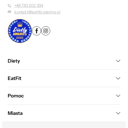
+48 730 202 334
kontakt@eatfitcatering.pl
Diety
EatFit
Pomoc
Miasta