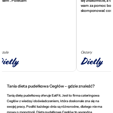
m . Polecam
się znakomicie, a to dop
wam za pomoc bo przy mo
skomponować coś sens
a
Cezary
Tania dieta pudełkowa Cegłów – gdzie znaleźć?
Tanią dietę pudełkową oferuje EatFit. Jest to firma cateringowa
Cegłów z wiedzą i doświadczeniem, która doskonale zna się na
swojej pracy. Posiłki każdego dnia są różnorodne, dlatego nie ma
mowy o monotonii. Dieta pudełkowa Cegłów to wygodna