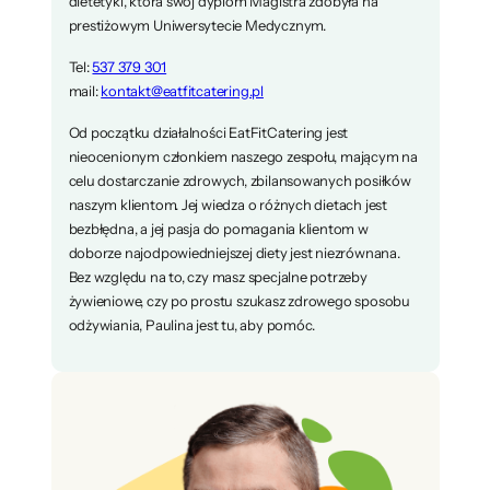
dietetyki, która swój dyplom Magistra zdobyła na
prestiżowym Uniwersytecie Medycznym.
Tel:
537 379 301
mail:
kontakt@eatfitcatering.pl
Od początku działalności EatFitCatering jest
nieocenionym członkiem naszego zespołu, mającym na
celu dostarczanie zdrowych, zbilansowanych posiłków
naszym klientom. Jej wiedza o różnych dietach jest
bezbłędna, a jej pasja do pomagania klientom w
doborze najodpowiedniejszej diety jest niezrównana.
Bez względu na to, czy masz specjalne potrzeby
żywieniowe, czy po prostu szukasz zdrowego sposobu
odżywiania, Paulina jest tu, aby pomóc.