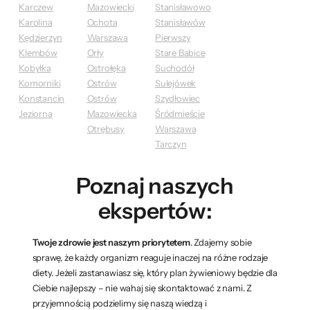
Karczew
Mazowiecki
Stanisławowo
Karolina
Ochota
Stanisławów
Kędzierzyn
Warszawa
Pierwszy
Klembów
Orły
Stare Babice
Kobyłka
Ostrołęka
Suchodół
Komorniki
Ostrów
Sulejówek
Konstancin
Ostrów
Szydłowiec
Jeziorna
Mazowiecka
Śródmieście
Otrębusy
Warszawa
Tarczyn
Poznaj naszych
ekspertów:
Twoje zdrowie jest naszym priorytetem
. Zdajemy sobie
sprawę, że każdy organizm reaguje inaczej na różne rodzaje
diety. Jeżeli zastanawiasz się, który plan żywieniowy będzie dla
Ciebie najlepszy – nie wahaj się skontaktować z nami. Z
przyjemnością podzielimy się naszą wiedzą i