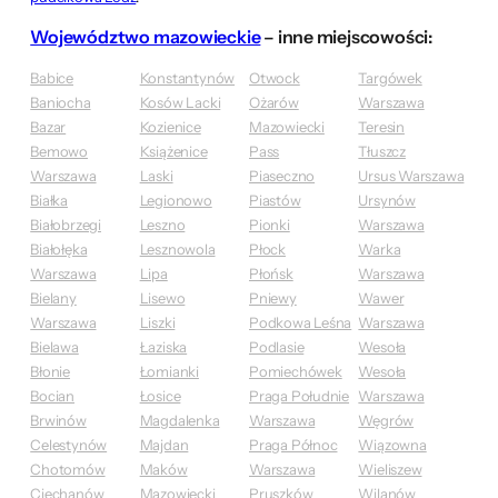
Województwo mazowieckie
– inne miejscowości:
Babice
Konstantynów
Otwock
Targówek
Baniocha
Kosów Lacki
Ożarów
Warszawa
Bazar
Kozienice
Mazowiecki
Teresin
Bemowo
Książenice
Pass
Tłuszcz
Warszawa
Laski
Piaseczno
Ursus Warszawa
Białka
Legionowo
Piastów
Ursynów
Białobrzegi
Leszno
Pionki
Warszawa
Białołęka
Lesznowola
Płock
Warka
Warszawa
Lipa
Płońsk
Warszawa
Bielany
Lisewo
Pniewy
Wawer
Warszawa
Liszki
Podkowa Leśna
Warszawa
Bielawa
Łaziska
Podlasie
Wesoła
Błonie
Łomianki
Pomiechówek
Wesoła
Bocian
Łosice
Praga Południe
Warszawa
Brwinów
Magdalenka
Warszawa
Węgrów
Celestynów
Majdan
Praga Północ
Wiązowna
Chotomów
Maków
Warszawa
Wieliszew
Ciechanów
Mazowiecki
Pruszków
Wilanów