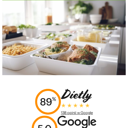
89
%
138 opinii w Google