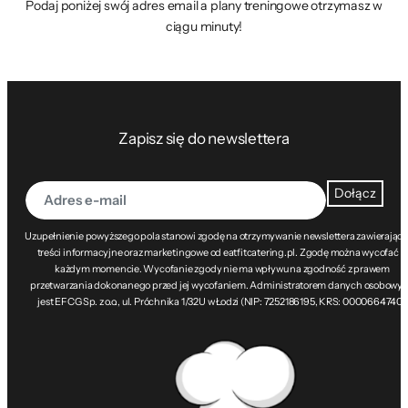
Podaj poniżej swój adres email a plany treningowe otrzymasz w
ciągu minuty!
Zapisz się do newslettera
Dołącz
Uzupełnienie powyższego pola stanowi zgodę na otrzymywanie newslettera zawierając
treści informacyjne oraz marketingowe od eatfitcatering.pl. Zgodę można wycofać w
każdym momencie. Wycofanie zgody nie ma wpływu na zgodność z prawem
przetwarzania dokonanego przed jej wycofaniem. Administratorem danych osobowy
jest EFCG Sp. z o.o., ul. Próchnika 1/32U w Łodzi (NIP: 7252186195, KRS: 0000664740).