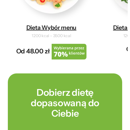
Dieta Wybór menu
Dieta 
1200 kcal – 3500 kcal
120
O
Od 48.00 zł
Dobierz dietę
dopasowaną do
Ciebie