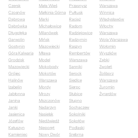
Czersk
Mała Wieś
Przasnysz
Warszawa
Czosnów
Małkinia Górna
Pułtusk
Winnica
Dąbrowa
Marki
Raciąż
Władysławów
Dąbrówka
Michałowice
Radom
Włochy
Długołęka
Milanówek
Radziejowice
Warszawa
Garwolin
Mińsk
Radzymin
Wola Warszawa
Gostynin
Mazowiecki
Raszyn
Wołomin
Góra Kalwaria
Mława
Rembertów
Wyszków
Grodzisk
Model
Warszawa
Ząbki
Mazowiecki
Mokobody
Sanniki
Zwoleń
Grójec
Mokotów
Serock
Żoliborz
Halinów
Warszawa
Siedlce
Warszawa
Izabelin
Mordy
Sierpc
Żuromin
Jabłonna
Mrozy
Słubice
Żyrardów
Janina
Mszczonów
Słupno
Janki
Nadarzyn
Sochaczew
Jasienica
Nasielsk
Sokolniki
Józefów
Niedźwiedź
Sokołów
Kałuszyn
Nieporęt
Podlaski
Kamieniec
Nowy Dwór
Srebrna