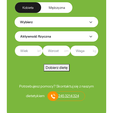
Kobieta
Mężczyzna
lat
cm
kg
Dobierz dietę
Potrzebujesz pomocy? Skontaktuj się z naszym
dietetykiem
245 3214 324