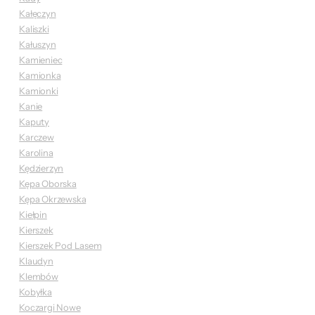
Kałęczyn
Kaliszki
Kałuszyn
Kamieniec
Kamionka
Kamionki
Kanie
Kaputy
Karczew
Karolina
Kędzierzyn
Kępa Oborska
Kępa Okrzewska
Kiełpin
Kierszek
Kierszek Pod Lasem
Klaudyn
Klembów
Kobyłka
Koczargi Nowe