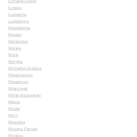
Łomianki Dolne
Łoziska
Ludwików
Ludwikowo
Magdalenka
Majdan
Mariampol
Mariew
Marki
Marylka
Michałów-Grabina
Międzyborów
Mieszkowo
Milanówek
Mińsk Mazowiecki
Mława
Model
Mory
Mościska
Moszna-Parcela
Mroków