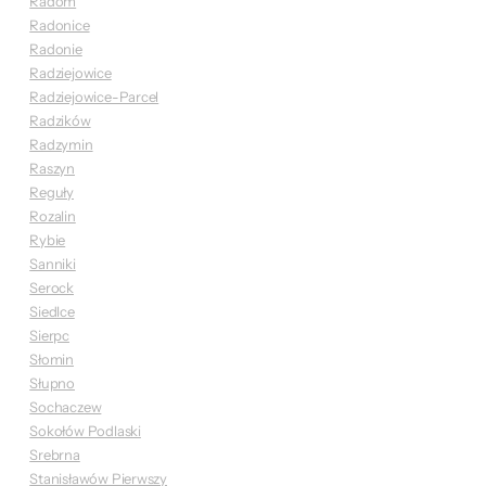
Radom
Radonice
Radonie
Radziejowice
Radziejowice-Parcel
Radzików
Radzymin
Raszyn
Reguły
Rozalin
Rybie
Sanniki
Serock
Siedlce
Sierpc
Słomin
Słupno
Sochaczew
Sokołów Podlaski
Srebrna
Stanisławów Pierwszy