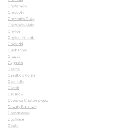
Chotomów
Chroboty
Chrzanów Duży
Chrzanów Mały
Chylice
Chylice-Kolonia
Chyliczki
Ciechanów
Ciszyca
Cyganka
Czarna
Cząstków Polski
Czernidła
Czersk
Czosnów
Dąbrowa Chotomowska
Dawidy Bankowe
Domaniewek
Duchnice
Działki