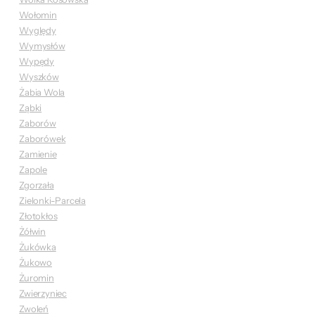
Wołomin
Wyględy
Wymysłów
Wypędy
Wyszków
Żabia Wola
Ząbki
Zaborów
Zaborówek
Zamienie
Zapole
Zgorzała
Zielonki-Parcela
Złotokłos
Żółwin
Żukówka
Żukowo
Żuromin
Zwierzyniec
Zwoleń