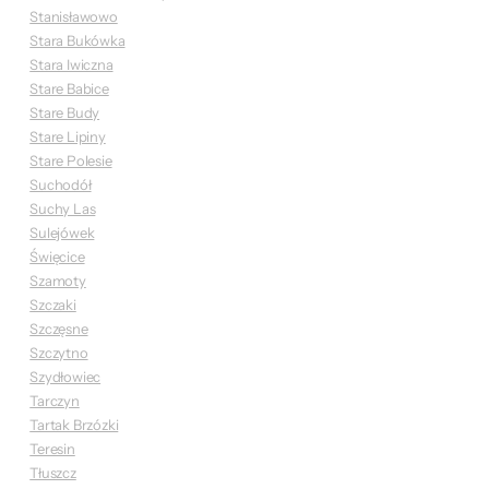
Stanisławowo
Stara Bukówka
Stara Iwiczna
Stare Babice
Stare Budy
Stare Lipiny
Stare Polesie
Suchodół
Suchy Las
Sulejówek
Święcice
Szamoty
Szczaki
Szczęsne
Szczytno
Szydłowiec
Tarczyn
Tartak Brzózki
Teresin
Tłuszcz