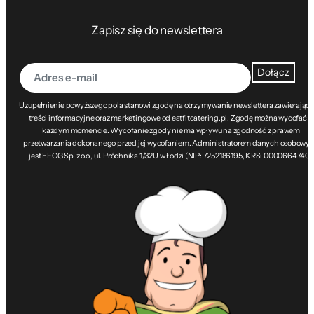
Zapisz się do newslettera
Dołącz
Uzupełnienie powyższego pola stanowi zgodę na otrzymywanie newslettera zawierając
treści informacyjne oraz marketingowe od eatfitcatering.pl. Zgodę można wycofać w
każdym momencie. Wycofanie zgody nie ma wpływu na zgodność z prawem
przetwarzania dokonanego przed jej wycofaniem. Administratorem danych osobowy
jest EFCG Sp. z o.o., ul. Próchnika 1/32U w Łodzi (NIP: 7252186195, KRS: 0000664740).