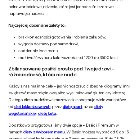
pełnowartościowe jedzenie, które jest jednocześnie zdrowe i
naprawdę smaczne.
Najczęściej doceniane zalety to:
brak konieczności gotowania i robienia zakupów,
wygoda dostawy pod same drzwi,
codziennie inne menu,
możliwość wyboru kaloryczności od 1200 do 3500 kcal.
Zbilansowane posiłki prosto pod Twoje drzwi –
różnorodność, która nie nudzi
Każdy z nas ma inne cele – jedni chcą zrzucić zbędne kilogramy, inni
zwiększyć masę mięśniową albo wyeliminować gluten czy laktozę.
Dlatego dieta pudełkowa mazowieckie obejmuje wiele wariantów:
od
diet lekkostrawnych
, przez
dietę sport
, aż po
diety
wegetariańskie
i
dietę keto
.
Dodatkowo przygotowaliśmy dwie opcje – Basic i Premium w
ramach
diety z wyborem menu
. W Basic możesz wybrać od 9 do 15
propozycji dań każdego dnia, a w Premium nawet od 15 do 25. To