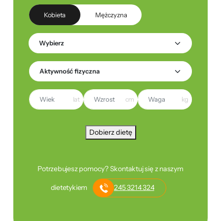
Kobieta
Mężczyzna
lat
cm
kg
Dobierz dietę
Potrzebujesz pomocy? Skontaktuj się z naszym
dietetykiem
245 3214 324