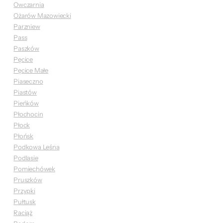
Owczarnia
Ożarów Mazowiecki
Parzniew
Pass
Paszków
Pęcice
Pęcice Małe
Piaseczno
Piastów
Pieńków
Płochocin
Płock
Płońsk
Podkowa Leśna
Podlasie
Pomiechówek
Pruszków
Przypki
Pułtusk
Raciąż