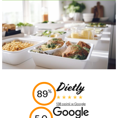
89
%
138 opinii w Google