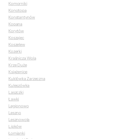
Komorniki
Konotopa
Konstantynów
Kopana
Korytów
Koszajec
Koszelew
Kozerki
Kraśnicza Wola
Krze Duże
Książenice
Kuklówka Zarzeczna
Kuleszówka
Laszczki
Ławki
Legionowo
Leszno
Lesznowola
Lipków
Łomianki