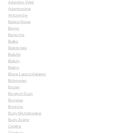
Adamów-Wieś
Adamowizna
Antoninów
Babice Nowe
Bagno
Baniocha
Białka
Białobrzegi
Białutki
Białuty
Bieliny
Blizne Łaszczyńskiego
Bobrowiec
Bocian
Borzęcin Duży
Bronisze
Brwinów
Budy Michałowskie
Budy Zosine
Cegłów
Chlebnia