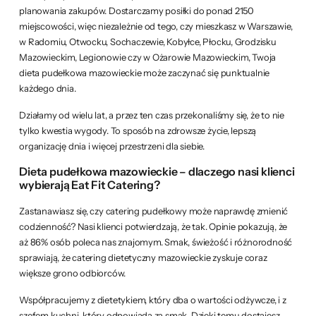
planowania zakupów. Dostarczamy posiłki do ponad 2150
miejscowości, więc niezależnie od tego, czy mieszkasz w Warszawie,
w Radomiu, Otwocku, Sochaczewie, Kobyłce, Płocku, Grodzisku
Mazowieckim, Legionowie czy w Ożarowie Mazowieckim, Twoja
dieta pudełkowa mazowieckie może zaczynać się punktualnie
każdego dnia.
Działamy od wielu lat, a przez ten czas przekonaliśmy się, że to nie
tylko kwestia wygody. To sposób na zdrowsze życie, lepszą
organizację dnia i więcej przestrzeni dla siebie.
Dieta pudełkowa mazowieckie – dlaczego nasi klienci
wybierają Eat Fit Catering?
Zastanawiasz się, czy catering pudełkowy może naprawdę zmienić
codzienność? Nasi klienci potwierdzają, że tak. Opinie pokazują, że
aż 86% osób poleca nas znajomym. Smak, świeżość i różnorodność
sprawiają, że catering dietetyczny mazowieckie zyskuje coraz
większe grono odbiorców.
Współpracujemy z dietetykiem, który dba o wartości odżywcze, i z
szefem kuchni, który odpowiada za smak. Dzięki temu dostajesz