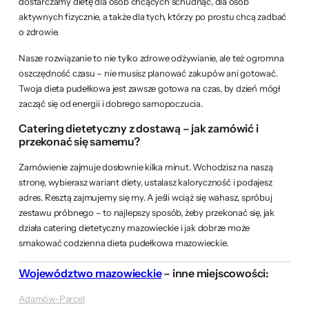
dostarczamy dietę dla osób chcących schudnąć, dla osób
aktywnych fizycznie, a także dla tych, którzy po prostu chcą zadbać
o zdrowie.
Nasze rozwiązanie to nie tylko zdrowe odżywianie, ale też ogromna
oszczędność czasu – nie musisz planować zakupów ani gotować.
Twoja dieta pudełkowa jest zawsze gotowa na czas, by dzień mógł
zacząć się od energii i dobrego samopoczucia.
Catering dietetyczny z dostawą – jak zamówić i
przekonać się samemu?
Zamówienie zajmuje dosłownie kilka minut. Wchodzisz na naszą
stronę, wybierasz wariant diety, ustalasz kaloryczność i podajesz
adres. Resztą zajmujemy się my. A jeśli wciąż się wahasz, spróbuj
zestawu próbnego – to najlepszy sposób, żeby przekonać się, jak
działa catering dietetyczny mazowieckie i jak dobrze może
smakować codzienna dieta pudełkowa mazowieckie.
Województwo mazowieckie
– inne miejscowości:
Adamów-Parcel