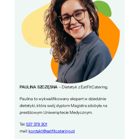
PAULINA SZCZĘSNA
– Dietetyk z EatFitCatering.
Paulina to wykwalifikowany ekspert w dziedzinie
dietetyki, która swój dyplom Magistra zdobyła na
prestiżowym Uniwersytecie Medycznym.
Tel:
537 379 301
mail:
kontakt@eatfitcatering.pl