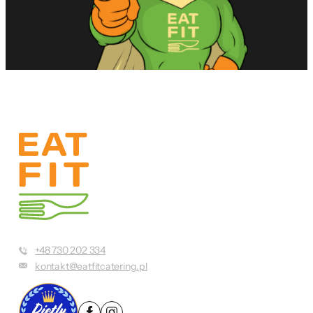
+48 730 202 334
kontakt@eatfitcatering.pl