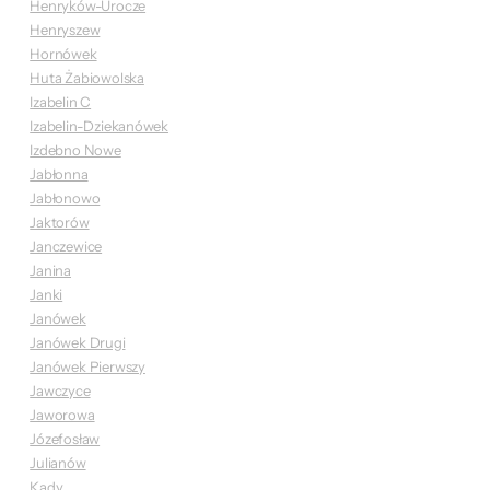
Henryków-Urocze
Henryszew
Hornówek
Huta Żabiowolska
Izabelin C
Izabelin-Dziekanówek
Izdebno Nowe
Jabłonna
Jabłonowo
Jaktorów
Janczewice
Janina
Janki
Janówek
Janówek Drugi
Janówek Pierwszy
Jawczyce
Jaworowa
Józefosław
Julianów
Kady