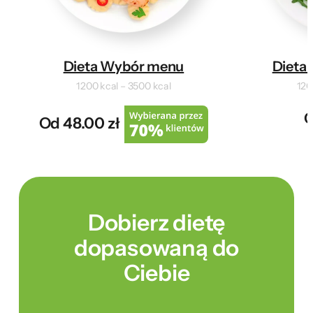
Dieta Wybór menu
Dieta 
1200 kcal – 3500 kcal
120
O
Od 48.00 zł
Dobierz dietę
dopasowaną do
Ciebie