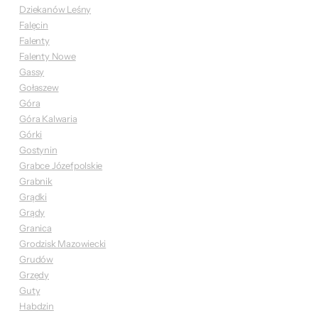
Dziekanów Leśny
Falęcin
Falenty
Falenty Nowe
Gassy
Gołaszew
Góra
Góra Kalwaria
Górki
Gostynin
Grabce Józefpolskie
Grabnik
Grądki
Grądy
Granica
Grodzisk Mazowiecki
Grudów
Grzędy
Guty
Habdzin