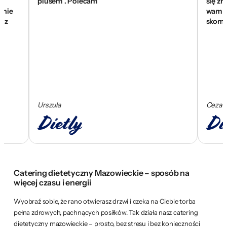
plusem . Polecam
się znakomici
wam za pomoc
skomponowa
Urszula
Cezary
Catering dietetyczny Mazowieckie – sposób na
więcej czasu i energii
Wyobraź sobie, że rano otwierasz drzwi i czeka na Ciebie torba
pełna zdrowych, pachnących posiłków. Tak działa nasz catering
dietetyczny mazowieckie – prosto, bez stresu i bez konieczności