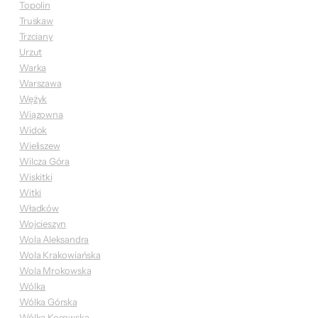
Topolin
Truskaw
Trzciany
Urzut
Warka
Warszawa
Wężyk
Wiązowna
Widok
Wieliszew
Wilcza Góra
Wiskitki
Witki
Władków
Wojcieszyn
Wola Aleksandra
Wola Krakowiańska
Wola Mrokowska
Wólka
Wólka Górska
Wólka Kosowska