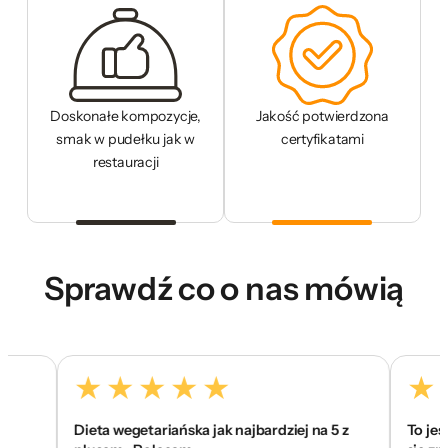
Doskonałe kompozycje,
Jakość potwierdzona
smak w pudełku jak w
certyfikatami
restauracji
Sprawdź co o nas mówią
Dieta wegetariańska jak najbardziej na 5 z
To jest to ! 