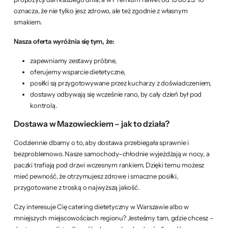
oznacza, że nie tylko jesz zdrowo, ale też zgodnie z własnym
smakiem.
Nasza oferta wyróżnia się tym, że:
zapewniamy zestawy próbne,
oferujemy wsparcie dietetyczne,
posiłki są przygotowywane przez kucharzy z doświadczeniem,
dostawy odbywają się wcześnie rano, by cały dzień był pod
kontrolą.
Dostawa w Mazowieckiem – jak to działa?
Codziennie dbamy o to, aby dostawa przebiegała sprawnie i
bezproblemowo. Nasze samochody–chłodnie wyjeżdżają w nocy, a
paczki trafiają pod drzwi wczesnym rankiem. Dzięki temu możesz
mieć pewność, że otrzymujesz zdrowe i smaczne posiłki,
przygotowane z troską o najwyższą jakość.
Czy interesuje Cię catering dietetyczny w Warszawie albo w
mniejszych miejscowościach regionu? Jesteśmy tam, gdzie chcesz –