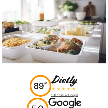
89
%
138 opinii w Google