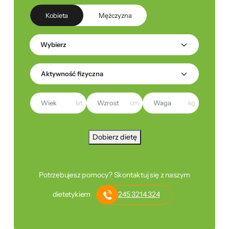
Kobieta
Mężczyzna
lat
cm
kg
Dobierz dietę
Potrzebujesz pomocy? Skontaktuj się z naszym
dietetykiem
245 3214 324