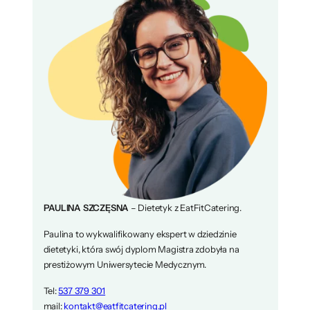
PAULINA SZCZĘSNA
– Dietetyk z EatFitCatering.
Paulina to wykwalifikowany ekspert w dziedzinie
dietetyki, która swój dyplom Magistra zdobyła na
prestiżowym Uniwersytecie Medycznym.
Tel:
537 379 301
mail:
kontakt@eatfitcatering.pl