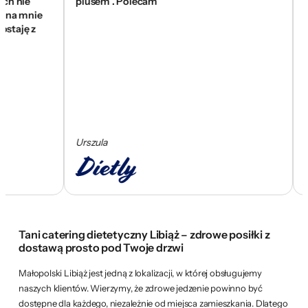
ie
plusem . Polecam
się zn
mnie
wam z
ę z
skom
Urszula
Cezar
Tani catering dietetyczny Libiąż – zdrowe posiłki z
dostawą prosto pod Twoje drzwi
Małopolski Libiąż jest jedną z lokalizacji, w której obsługujemy
naszych klientów. Wierzymy, że zdrowe jedzenie powinno być
dostępne dla każdego, niezależnie od miejsca zamieszkania. Dlatego