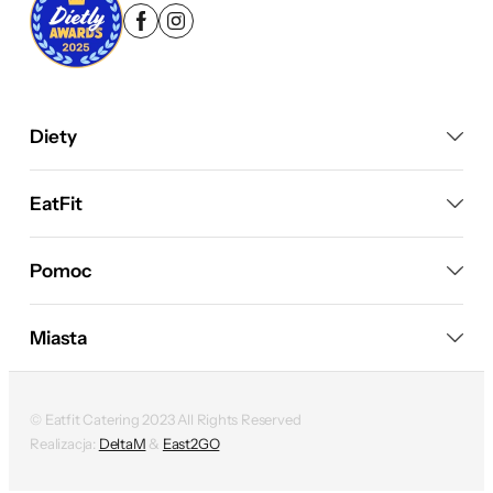
Diety
EatFit
Pomoc
Miasta
© Eatfit Catering 2023 All Rights Reserved
Realizacja:
DeltaM
&
East2GO