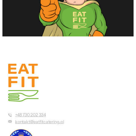
+48 730 202 334
kontakt@eatfitcatering.pl