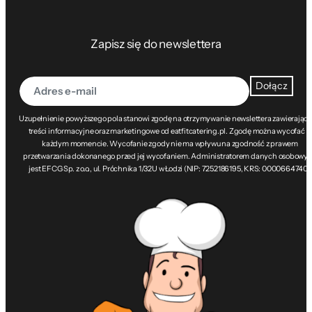
Zapisz się do newslettera
Dołącz
Uzupełnienie powyższego pola stanowi zgodę na otrzymywanie newslettera zawierając
treści informacyjne oraz marketingowe od eatfitcatering.pl. Zgodę można wycofać w
każdym momencie. Wycofanie zgody nie ma wpływu na zgodność z prawem
przetwarzania dokonanego przed jej wycofaniem. Administratorem danych osobowy
jest EFCG Sp. z o.o., ul. Próchnika 1/32U w Łodzi (NIP: 7252186195, KRS: 0000664740).