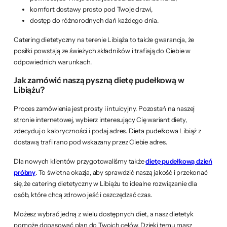
komfort dostawy prosto pod Twoje drzwi,
dostęp do różnorodnych dań każdego dnia.
Catering dietetyczny na terenie Libiąża to także gwarancja, że
posiłki powstają ze świeżych składników i trafiają do Ciebie w
odpowiednich warunkach.
Jak zamówić naszą pyszną dietę pudełkową w
Libiążu?
Proces zamówienia jest prosty i intuicyjny. Pozostań na naszej
stronie internetowej, wybierz interesujący Cię wariant diety,
zdecyduj o kaloryczności i podaj adres. Dieta pudełkowa Libiąż z
dostawą trafi rano pod wskazany przez Ciebie adres.
Dla nowych klientów przygotowaliśmy także
dietę pudełkową dzień
próbny
. To świetna okazja, aby sprawdzić naszą jakość i przekonać
się, że catering dietetyczny w Libiążu to idealne rozwiązanie dla
osób, które chcą zdrowo jeść i oszczędzać czas.
Możesz wybrać jedną z wielu dostępnych diet, a nasz dietetyk
pomoże dopasować plan do Twoich celów. Dzięki temu masz