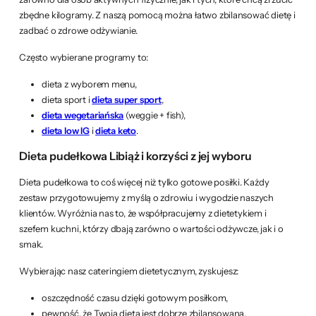
zbędne kilogramy. Z naszą pomocą można łatwo zbilansować dietę i
zadbać o zdrowe odżywianie.
Często wybierane programy to:
dieta z wyborem menu,
dieta sport i
dieta super sport
,
dieta wegetariańska
(weggie + fish),
dieta low IG
i
dieta keto
.
Dieta pudełkowa Libiąż i korzyści z jej wyboru
Dieta pudełkowa to coś więcej niż tylko gotowe posiłki. Każdy
zestaw przygotowujemy z myślą o zdrowiu i wygodzie naszych
klientów. Wyróżnia nas to, że współpracujemy z dietetykiem i
szefem kuchni, którzy dbają zarówno o wartości odżywcze, jak i o
smak.
Wybierając nasz cateringiem dietetycznym, zyskujesz:
oszczędność czasu dzięki gotowym posiłkom,
pewność, że Twoja dieta jest dobrze zbilansowana,