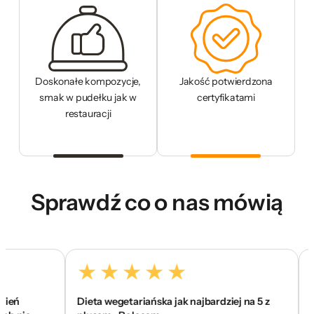
Doskonałe kompozycje,
Jakość potwierdzona
smak w pudełku jak w
certyfikatami
restauracji
Sprawdź co o nas mówią
Dieta wegetariańska jak najbardziej na 5 z
To je