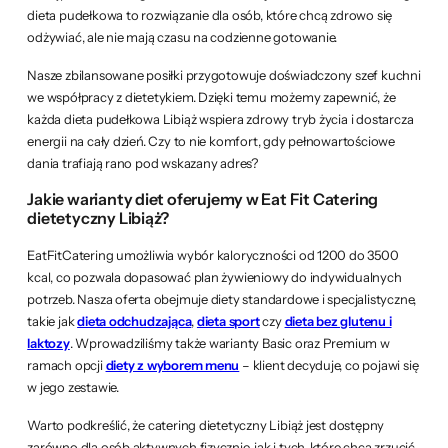
dieta pudełkowa to rozwiązanie dla osób, które chcą zdrowo się
odżywiać, ale nie mają czasu na codzienne gotowanie.
Nasze zbilansowane posiłki przygotowuje doświadczony szef kuchni
we współpracy z dietetykiem. Dzięki temu możemy zapewnić, że
każda dieta pudełkowa Libiąż wspiera zdrowy tryb życia i dostarcza
energii na cały dzień. Czy to nie komfort, gdy pełnowartościowe
dania trafiają rano pod wskazany adres?
Jakie warianty diet oferujemy w Eat Fit Catering
dietetyczny Libiąż?
EatFitCatering umożliwia wybór kaloryczności od 1200 do 3500
kcal, co pozwala dopasować plan żywieniowy do indywidualnych
potrzeb. Nasza oferta obejmuje diety standardowe i specjalistyczne,
takie jak
dieta odchudzająca
,
dieta sport
czy
dieta bez glutenu i
laktozy
. Wprowadziliśmy także warianty Basic oraz Premium w
ramach opcji
diety z wyborem menu
– klient decyduje, co pojawi się
w jego zestawie.
Warto podkreślić, że catering dietetyczny Libiąż jest dostępny
zarówno dla osób aktywnych fizycznie, jak i tych, które chcą zrzucić