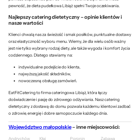
pewność, że dieta pudełkowa Libiąż spełni Twoje oczekiwania.
Najlepszy catering dietetyczny – opinie klientów i
nasze wartości
Klienci chwalą nas za świeżość i smak posiłków, punktualne dostawy
oraz elastyczność wyboru menu. Wiemy, że dla wielu osób ważny
jest nie tylko wybrany rodzaj diety, ale także wygoda i komfort życia
codziennego. Dlatego stawiamy na:
indywidualne podejście do klienta,
najwyższą jakość składników,
nowoczesną obsługę zamówień.
EatFitCatering to firma cateringowa Libiąż, która łączy
doświadczenie i pasję do zdrowego odżywiania. Nasz catering
dietetyczny z dostawą do domu pozwala każdemu klientowi zadbać
o zdrowie, energię i dobre samopoczucie każdego dnia.
Województwo małopolskie
– inne miejscowości:
Andrychów
Kłaj
Poronin
Zabawa