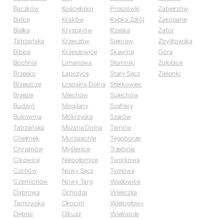
Baczków
Kościelisko
Proszówki
Zabierzów
Balice
Kraków
Rabka Zdrój
Zakopane
Białka
Kryspinów
Rząska
Zator
Tatrzańska
Krzeczów
Siepraw
Zbylitowska
Bibice
Krzeszowice
Skawina
Góra
Bochnia
Limanowa
Słomniki
Zgłobice
Brzesko
Łapczyca
Stary Sącz
Zielonki
Brzeszcze
Łososina Dolna
Sterkowiec
Brzezie
Miechów
Sulechów
Budzyń
Mogilany
Szaflary
Bukowina
Mokrzyska
Szarów
Tatrzańska
Mszana Dolna
Tarnów
Chełmek
Murzasichle
Tęgoborze
Chrzanów
Myślenice
Trzebinia
Cikowice
Niepołomice
Tworkowa
Czchów
Nowy Sącz
Tymowa
Czernichów
Nowy Targ
Wadowice
Dąbrowa
Ochodza
Wieliczka
Tarnowska
Okocim
Wielogłowy
Dębno
Olkusz
Wielopole