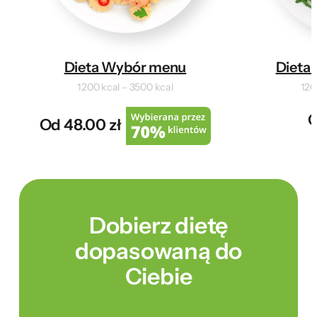
Dieta Wybór menu
Dieta 
1200 kcal – 3500 kcal
120
O
Od 48.00 zł
Dobierz dietę
dopasowaną do
Ciebie