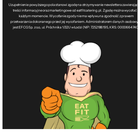
Uzupełnienie powyższego pola stanowi zgodę na otrzymywanie newslettera zawierając
treści informacyjne oraz marketingowe od eatfitcatering.pl. Zgodę można wycofać w
każdym momencie. Wycofanie zgody nie ma wpływu na zgodność z prawem
przetwarzania dokonanego przed jej wycofaniem. Administratorem danych osobowy
jest EFCG Sp. z o.o., ul. Próchnika 1/32U w Łodzi (NIP: 7252186195, KRS: 0000664740).