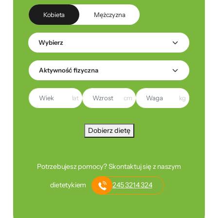
Kobieta
Mężczyzna
lat
cm
kg
Dobierz dietę
Potrzebujesz pomocy? Skontaktuj się z naszym
dietetykiem
245 3214 324