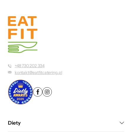
+48 730 202 334
kontakt@eatfitcatering.pl
Diety