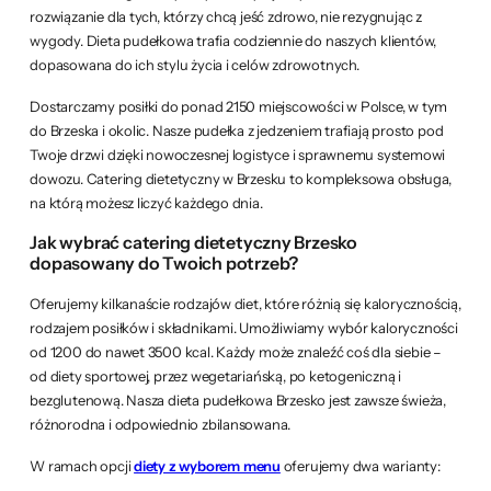
rozwiązanie dla tych, którzy chcą jeść zdrowo, nie rezygnując z
wygody. Dieta pudełkowa trafia codziennie do naszych klientów,
dopasowana do ich stylu życia i celów zdrowotnych.
Dostarczamy posiłki do ponad 2150 miejscowości w Polsce, w tym
do Brzeska i okolic. Nasze pudełka z jedzeniem trafiają prosto pod
Twoje drzwi dzięki nowoczesnej logistyce i sprawnemu systemowi
dowozu. Catering dietetyczny w Brzesku to kompleksowa obsługa,
na którą możesz liczyć każdego dnia.
Jak wybrać catering dietetyczny Brzesko
dopasowany do Twoich potrzeb?
Oferujemy kilkanaście rodzajów diet, które różnią się kalorycznością,
rodzajem posiłków i składnikami. Umożliwiamy wybór kaloryczności
od 1200 do nawet 3500 kcal. Każdy może znaleźć coś dla siebie –
od diety sportowej, przez wegetariańską, po ketogeniczną i
bezglutenową. Nasza dieta pudełkowa Brzesko jest zawsze świeża,
różnorodna i odpowiednio zbilansowana.
W ramach opcji
diety z wyborem menu
oferujemy dwa warianty: