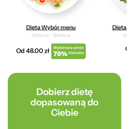
Dieta Wybór menu
Dieta 
1200 kcal – 3500 kcal
120
O
Od 48.00 zł
Dobierz dietę
dopasowaną do
Ciebie