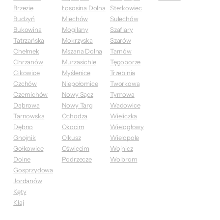
Brzezie
Łososina Dolna
Sterkowiec
Budzyń
Miechów
Sulechów
Bukowina
Mogilany
Szaflary
Tatrzańska
Mokrzyska
Szarów
Chełmek
Mszana Dolna
Tarnów
Chrzanów
Murzasichle
Tęgoborze
Cikowice
Myślenice
Trzebinia
Czchów
Niepołomice
Tworkowa
Czernichów
Nowy Sącz
Tymowa
Dąbrowa
Nowy Targ
Wadowice
Tarnowska
Ochodza
Wieliczka
Dębno
Okocim
Wielogłowy
Gnojnik
Olkusz
Wielopole
Gołkowice
Oświęcim
Wojnicz
Dolne
Podrzecze
Wolbrom
Gosprzydowa
Jordanów
Kęty
Kłaj