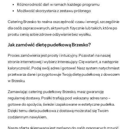
Różnorodność dań w ramach każdego programu
Możliwość skorzystania z zestawu próbnego
Catering Brzesko to realna oszczędność czasu i energii, szczególnie
dla osób zapracowanych, aktywnych fizycznie lub takich, które po
prostu cenią sobie zdrowe odżywianie bez wysiłku.
Jak zamówić dietę pudełkową Brzesko?
Proces zamówienia jest prosty i intuicyjny. Pozostań na naszej
stronie internetowej i wybierz interesujący Cię wariant, a następnie
kaloryczność. Podaj swój adres i gotowe! Nasz system natychmiast
przetwarza dane i przygotowuje Twoją dietę pudełkową z dowozem
w Brzesku.
Zamawiając catering pudełkowy Brzesko, masz gwarancję
regularnej dostawy. Posiłki trafiają pod wskazany adres rano –
gotowe do spożycia, świeże i zapakowane w estetyczne pudełka.
Dzięki temu dieta pudełkowa z dostawą może stać się Twoim
codziennym nawykiem.
Nasza oferta skierowana jest zarówno do osób pragnących zrzucić