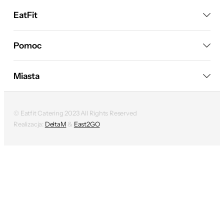
EatFit
Pomoc
Miasta
© Eatfit Catering 2023 All Rights Reserved
Realizacja:
DeltaM
&
East2GO