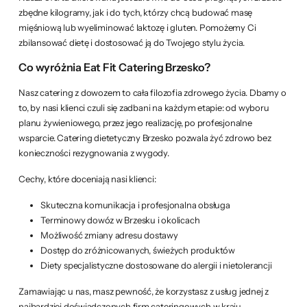
zbędne kilogramy, jak i do tych, którzy chcą budować masę
mięśniową lub wyeliminować laktozę i gluten. Pomożemy Ci
zbilansować dietę i dostosować ją do Twojego stylu życia.
Co wyróżnia Eat Fit Catering Brzesko?
Nasz catering z dowozem to cała filozofia zdrowego życia. Dbamy o
to, by nasi klienci czuli się zadbani na każdym etapie: od wyboru
planu żywieniowego, przez jego realizację, po profesjonalne
wsparcie. Catering dietetyczny Brzesko pozwala żyć zdrowo bez
konieczności rezygnowania z wygody.
Cechy, które doceniają nasi klienci:
Skuteczna komunikacja i profesjonalna obsługa
Terminowy dowóz w Brzesku i okolicach
Możliwość zmiany adresu dostawy
Dostęp do zróżnicowanych, świeżych produktów
Diety specjalistyczne dostosowane do alergii i nietolerancji
Zamawiając u nas, masz pewność, że korzystasz z usług jednej z
najbardziej doświadczonych firm cateringowych w kraju.