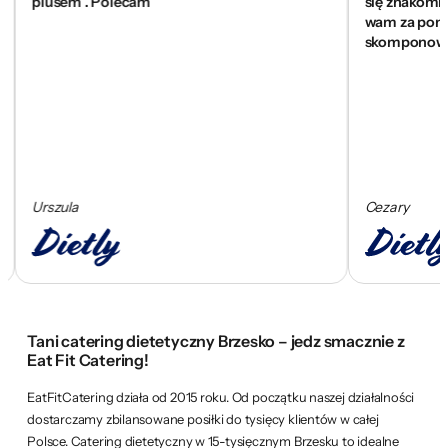
plusem . Polecam
się znakomicie, a 
wam za pomoc bo 
skomponować co
Urszula
Cezary
Tani catering dietetyczny Brzesko – jedz smacznie z
Eat Fit Catering!
EatFitCatering działa od 2015 roku. Od początku naszej działalności
dostarczamy zbilansowane posiłki do tysięcy klientów w całej
Polsce. Catering dietetyczny w 15-tysięcznym Brzesku to idealne