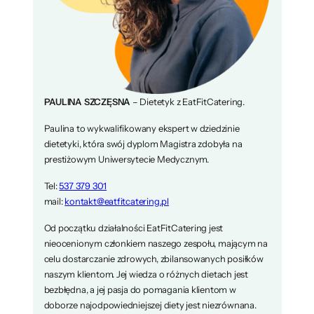
PAULINA SZCZĘSNA
– Dietetyk z EatFitCatering.
Paulina to wykwalifikowany ekspert w dziedzinie
dietetyki, która swój dyplom Magistra zdobyła na
prestiżowym Uniwersytecie Medycznym.
Tel:
537 379 301
mail:
kontakt@eatfitcatering.pl
Od początku działalności EatFitCatering jest
nieocenionym członkiem naszego zespołu, mającym na
celu dostarczanie zdrowych, zbilansowanych posiłków
naszym klientom. Jej wiedza o różnych dietach jest
bezbłędna, a jej pasja do pomagania klientom w
doborze najodpowiedniejszej diety jest niezrównana.