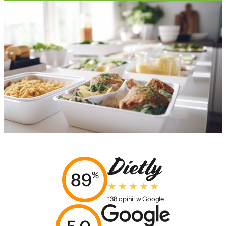
89
%
138 opinii w Google