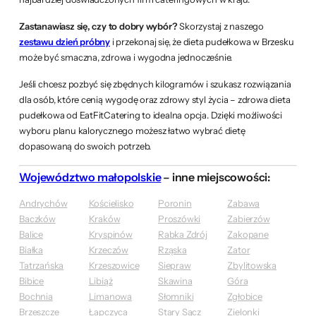
Zastanawiasz się, czy to dobry wybór?
Skorzystaj z naszego
zestawu dzień próbny
i przekonaj się, że dieta pudełkowa w Brzesku
może być smaczna, zdrowa i wygodna jednocześnie.
Jeśli chcesz pozbyć się zbędnych kilogramów i szukasz rozwiązania
dla osób, które cenią wygodę oraz zdrowy styl życia – zdrowa dieta
pudełkowa od EatFitCatering to idealna opcja. Dzięki możliwości
wyboru planu kalorycznego możesz łatwo wybrać dietę
dopasowaną do swoich potrzeb.
Województwo małopolskie
– inne miejscowości:
Andrychów
Kościelisko
Poronin
Zabawa
Baczków
Kraków
Proszówki
Zabierzów
Balice
Kryspinów
Rabka Zdrój
Zakopane
Białka
Krzeczów
Rząska
Zator
Tatrzańska
Krzeszowice
Siepraw
Zbylitowska
Bibice
Libiąż
Skawina
Góra
Bochnia
Limanowa
Słomniki
Zgłobice
Brzeszcze
Łapczyca
Stary Sącz
Zielonki