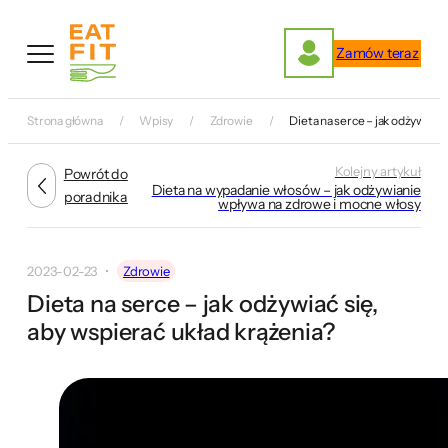
Przejdź
do
Zamów teraz
treści
Strona główna
Wpisy
Zdrowie
Dieta na serce – jak odżywiać s
Kolejny artykuł
Powrót do
Dieta na wypadanie włosów – jak odżywianie
poradnika
wpływa na zdrowe i mocne włosy
2023-02-23
Zdrowie
Dieta na serce – jak odżywiać się,
aby wspierać układ krążenia?