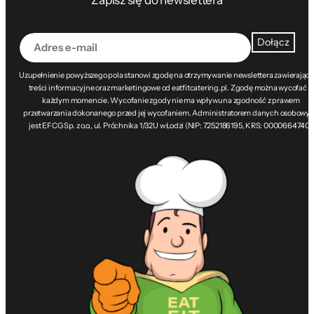
Dołącz
Uzupełnienie powyższego pola stanowi zgodę na otrzymywanie newslettera zawierając
treści informacyjne oraz marketingowe od eatfitcatering.pl. Zgodę można wycofać w
każdym momencie. Wycofanie zgody nie ma wpływu na zgodność z prawem
przetwarzania dokonanego przed jej wycofaniem. Administratorem danych osobowy
jest EFCG Sp. z o.o., ul. Próchnika 1/32U w Łodzi (NIP: 7252186195, KRS: 0000664740).