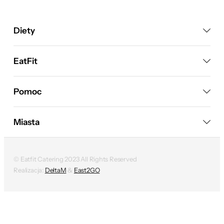
Diety
EatFit
Pomoc
Miasta
© Eatfit Catering 2023 All Rights Reserved
Realizacja:
DeltaM
&
East2GO