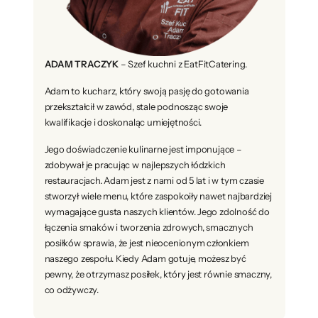
ADAM TRACZYK
– Szef kuchni z EatFitCatering.
Adam to kucharz, który swoją pasję do gotowania
przekształcił w zawód, stale podnosząc swoje
kwalifikacje i doskonaląc umiejętności.
Jego doświadczenie kulinarne jest imponujące –
zdobywał je pracując w najlepszych łódzkich
restauracjach. Adam jest z nami od 5 lat i w tym czasie
stworzył wiele menu, które zaspokoiły nawet najbardziej
wymagające gusta naszych klientów. Jego zdolność do
łączenia smaków i tworzenia zdrowych, smacznych
posiłków sprawia, że jest nieocenionym członkiem
naszego zespołu. Kiedy Adam gotuje, możesz być
pewny, że otrzymasz posiłek, który jest równie smaczny,
co odżywczy.