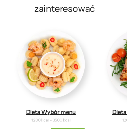
zainteresować
Dieta Wybór menu
Dieta 
1200 kcal – 3500 kcal
120