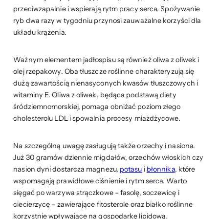
przeciwzapalnie i wspierają rytm pracy serca. Spożywanie
ryb dwa razy w tygodniu przynosi zauważalne korzyści dla
układu krążenia.
Ważnym elementem jadłospisu są również oliwa z oliwek i
olej rzepakowy. Oba tłuszcze roślinne charakteryzują się
dużą zawartością nienasyconych kwasów tłuszczowych i
witaminy E. Oliwa z oliwek, będąca podstawą diety
śródziemnomorskiej, pomaga obniżać poziom złego
cholesterolu LDL i spowalnia procesy miażdżycowe.
Na szczególną uwagę zasługują także orzechy i nasiona.
Już 30 gramów dziennie migdałów, orzechów włoskich czy
nasion dyni dostarcza magnezu,
potasu
i
błonnika
, które
wspomagają prawidłowe ciśnienie i rytm serca. Warto
sięgać po warzywa strączkowe – fasolę, soczewicę i
ciecierzycę – zawierające fitosterole oraz białko roślinne
korzystnie wpływające na gospodarkę lipidową.