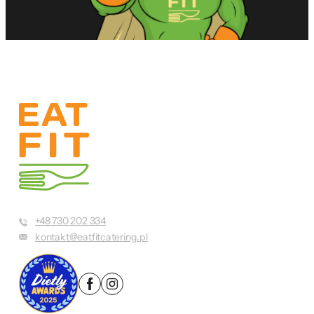
+48 730 202 334
kontakt@eatfitcatering.pl