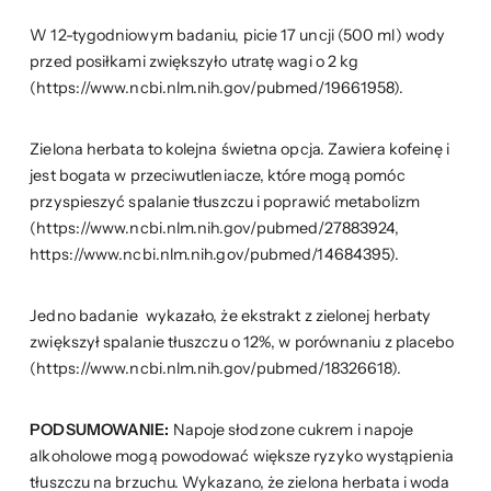
W 12-tygodniowym badaniu, picie 17 uncji (500 ml) wody
przed posiłkami zwiększyło utratę wagi o 2 kg
(https://www.ncbi.nlm.nih.gov/pubmed/19661958).
Zielona herbata to kolejna świetna opcja. Zawiera kofeinę i
jest bogata w przeciwutleniacze, które mogą pomóc
przyspieszyć spalanie tłuszczu i poprawić metabolizm
(https://www.ncbi.nlm.nih.gov/pubmed/27883924,
https://www.ncbi.nlm.nih.gov/pubmed/14684395).
Jedno badanie wykazało, że ekstrakt z zielonej herbaty
zwiększył spalanie tłuszczu o 12%, w porównaniu z placebo
(https://www.ncbi.nlm.nih.gov/pubmed/18326618).
PODSUMOWANIE:
Napoje słodzone cukrem i napoje
alkoholowe mogą powodować większe ryzyko wystąpienia
tłuszczu na brzuchu. Wykazano, że zielona herbata i woda