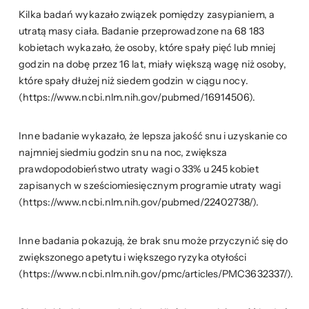
Kilka badań wykazało związek pomiędzy zasypianiem, a
utratą masy ciała. Badanie przeprowadzone na 68 183
kobietach wykazało, że osoby, które spały pięć lub mniej
godzin na dobę przez 16 lat, miały większą wagę niż osoby,
które spały dłużej niż siedem godzin w ciągu nocy.
(https://www.ncbi.nlm.nih.gov/pubmed/16914506).
Inne badanie wykazało, że lepsza jakość snu i uzyskanie co
najmniej siedmiu godzin snu na noc, zwiększa
prawdopodobieństwo utraty wagi o 33% u 245 kobiet
zapisanych w sześciomiesięcznym programie utraty wagi
(https://www.ncbi.nlm.nih.gov/pubmed/22402738/).
Inne badania pokazują, że brak snu może przyczynić się do
zwiększonego apetytu i większego ryzyka otyłości
(https://www.ncbi.nlm.nih.gov/pmc/articles/PMC3632337/).