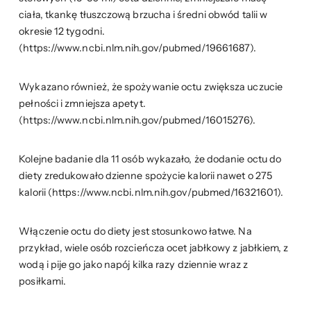
ciała, tkankę tłuszczową brzucha i średni obwód talii w
okresie 12 tygodni.
(https://www.ncbi.nlm.nih.gov/pubmed/19661687).
Wykazano również, że spożywanie octu zwiększa uczucie
pełności i zmniejsza apetyt.
(https://www.ncbi.nlm.nih.gov/pubmed/16015276).
Kolejne badanie dla 11 osób wykazało, że dodanie octu do
diety zredukowało dzienne spożycie kalorii nawet o 275
kalorii (https://www.ncbi.nlm.nih.gov/pubmed/16321601).
Włączenie octu do diety jest stosunkowo łatwe. Na
przykład, wiele osób rozcieńcza ocet jabłkowy z jabłkiem, z
wodą i pije go jako napój kilka razy dziennie wraz z
posiłkami.