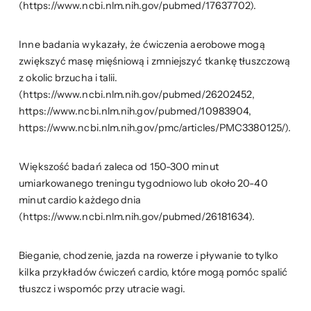
(https://www.ncbi.nlm.nih.gov/pubmed/17637702).
Inne badania wykazały, że ćwiczenia aerobowe mogą
zwiększyć masę mięśniową i zmniejszyć tkankę tłuszczową
z okolic brzucha i talii.
(https://www.ncbi.nlm.nih.gov/pubmed/26202452,
https://www.ncbi.nlm.nih.gov/pubmed/10983904,
https://www.ncbi.nlm.nih.gov/pmc/articles/PMC3380125/).
Większość badań zaleca od 150-300 minut
umiarkowanego treningu tygodniowo lub około 20-40
minut cardio każdego dnia
(https://www.ncbi.nlm.nih.gov/pubmed/26181634).
Bieganie, chodzenie, jazda na rowerze i pływanie to tylko
kilka przykładów ćwiczeń cardio, które mogą pomóc spalić
tłuszcz i wspomóc przy utracie wagi.