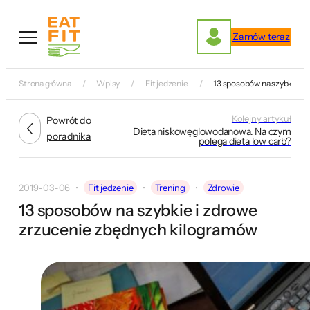
Przejdź
do
Zamów teraz
treści
Strona główna
Wpisy
Fit jedzenie
13 sposobów na szybkie i 
Kolejny artykuł
Powrót do
Dieta niskowęglowodanowa. Na czym
poradnika
polega dieta low carb?
2019-03-06
Fit jedzenie
Trening
Zdrowie
13 sposobów na szybkie i zdrowe
zrzucenie zbędnych kilogramów