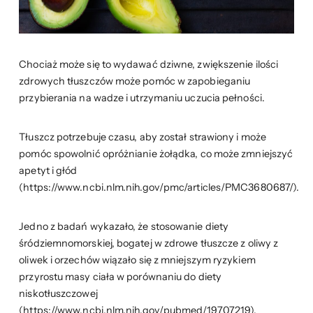
Chociaż może się to wydawać dziwne, zwiększenie ilości
zdrowych tłuszczów może pomóc w zapobieganiu
przybierania na wadze i utrzymaniu uczucia pełności.
Tłuszcz potrzebuje czasu, aby został strawiony i może
pomóc spowolnić opróżnianie żołądka, co może zmniejszyć
apetyt i głód
(https://www.ncbi.nlm.nih.gov/pmc/articles/PMC3680687/).
Jedno z badań wykazało, że stosowanie diety
śródziemnomorskiej, bogatej w zdrowe tłuszcze z oliwy z
oliwek i orzechów wiązało się z mniejszym ryzykiem
przyrostu masy ciała w porównaniu do diety
niskotłuszczowej
(https://www.ncbi.nlm.nih.gov/pubmed/19707219).