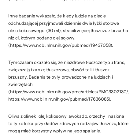
Inne badanie wykazało, że kiedy ludzie na diecie
odchudzającej przyjmowali dziennie dwie łyżki stołowe
oleju kokosowego (30 ml), stracili więcej tłuszczu z brzucha
niż ci, którym podano olej sojowy.
(https://www.ncbi.nlm.nih.gov/pubmed/19437058).
Tymczasem okazało się, że niezdrowe tłuszcze typu trans,
zwiększają tkankę tłuszczową, obwód talii i tłuszcz
brzuszny. Badania te były prowadzone na ludziach i
zwierzętach
(https://www.ncbi.nlm.nih.gov/pmc/articles/PMC3302130/,
https://www.ncbi.nlm.nih.gov/pubmed/17636085).
Oliwa z oliwek, olej kokosowy, awokado, orzechy i nasiona
to tylko kilka przykładów zdrowych rodzajów tłuszczu, które
mogą mieć korzystny wpływ na jego spalanie.