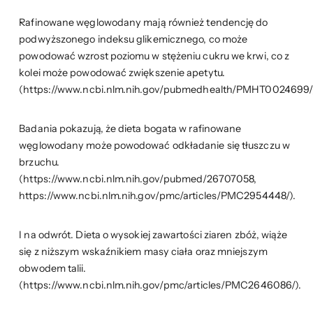
Rafinowane węglowodany mają również tendencję do
podwyższonego indeksu glikemicznego, co może
powodować wzrost poziomu w stężeniu cukru we krwi, co z
kolei może powodować zwiększenie apetytu.
(https://www.ncbi.nlm.nih.gov/pubmedhealth/PMHT0024699/
Badania pokazują, że dieta bogata w rafinowane
węglowodany może powodować odkładanie się tłuszczu w
brzuchu.
(https://www.ncbi.nlm.nih.gov/pubmed/26707058,
https://www.ncbi.nlm.nih.gov/pmc/articles/PMC2954448/).
I na odwrót. Dieta o wysokiej zawartości ziaren zbóż, wiąże
się z niższym wskaźnikiem masy ciała oraz mniejszym
obwodem talii.
(https://www.ncbi.nlm.nih.gov/pmc/articles/PMC2646086/).