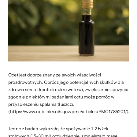
Ocet jest dobrze znany ze swoich właściwości
prozdrowotnych. Oprócz jego potencjalnych skutków dla
zdrowia serca i kontroli cukru we krwi, zwiększenie spożycia
zgodnie z niektórymi badaniami octu może pomóc w
przyspieszeniu spalania tłuszczu
(https://www.ncbi.nlm.nih.gov/pmc/articles/PMC1785201/).
Jedno z badań wykazało, że spożywanie 1-2 łyżek
stołowych (15-30 ml) octu dziennie, zmniejszało masę