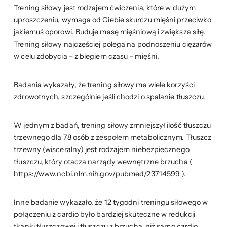
Trening siłowy jest rodzajem ćwiczenia, które w dużym
uproszczeniu, wymaga od Ciebie skurczu mięśni przeciwko
jakiemuś oporowi. Buduje masę mięśniową i zwiększa siłę.
Trening siłowy najczęściej polega na podnoszeniu ciężarów
w celu zdobycia – z biegiem czasu – mięśni.
Badania wykazały, że trening siłowy ma wiele korzyści
zdrowotnych, szczególnie jeśli chodzi o spalanie tłuszczu.
W jednym z badań, trening siłowy zmniejszył ilość tłuszczu
trzewnego dla 78 osób z zespołem metabolicznym. Tłuszcz
trzewny (wisceralny) jest rodzajem niebezpiecznego
tłuszczu, który otacza narządy wewnętrzne brzucha (
https://www.ncbi.nlm.nih.gov/pubmed/23714599 ).
Inne badanie wykazało, że 12 tygodni treningu siłowego w
połączeniu z cardio było bardziej skuteczne w redukcji
tkanki tłuszczowej i tłuszczu z brzucha, niż samo cardio