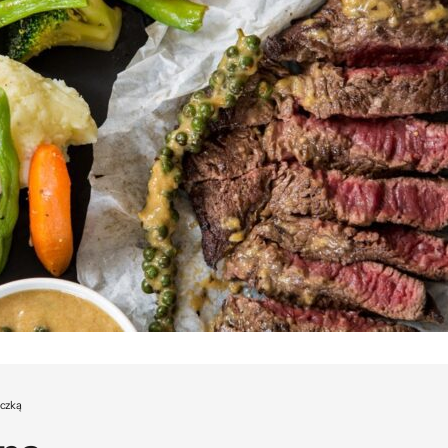
yczką