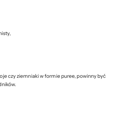
isty,
poje czy ziemniaki w formie puree, powinny być
dników.