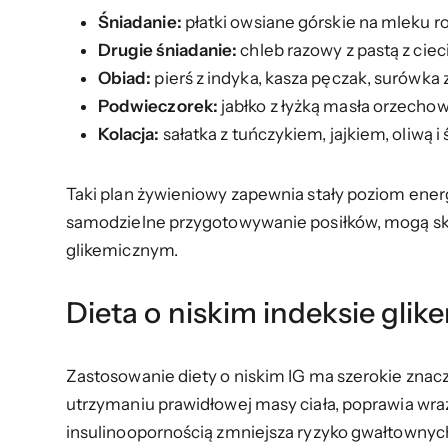
Śniadanie:
płatki owsiane górskie na mleku r
Drugie śniadanie:
chleb razowy z pastą z ciec
Obiad:
pierś z indyka, kasza pęczak, surówka 
Podwieczorek:
jabłko z łyżką masła orzecho
Kolacja:
sałatka z tuńczykiem, jajkiem, oliwą 
Taki plan żywieniowy zapewnia stały poziom energi
samodzielne przygotowywanie posiłków, mogą skor
glikemicznym.
Dieta o niskim indeksie gli
Zastosowanie diety o niskim IG ma szerokie zna
utrzymaniu prawidłowej masy ciała, poprawia wrażl
insulinoopornością zmniejsza ryzyko gwałtownych