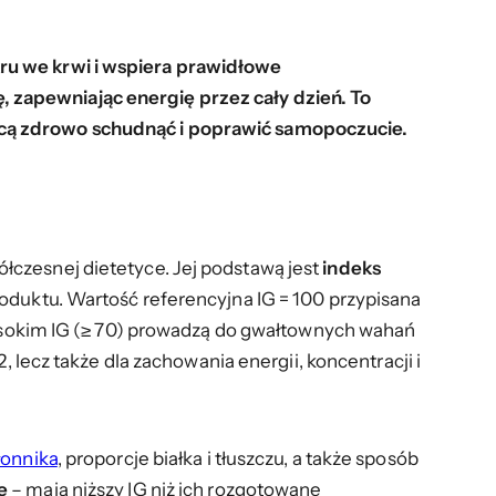
ru we krwi i wspiera prawidłowe
 zapewniając energię przez cały dzień. To
hcą zdrowo schudnąć i poprawić samopoczucie.
czesnej dietetyce. Jej podstawą jest
indeks
oduktu. Wartość referencyjna IG = 100 przypisana
 wysokim IG (≥ 70) prowadzą do gwałtownych wahań
 lecz także dla zachowania energii, koncentracji i
łonnika
, proporcje białka i tłuszczu, a także sposób
e
– mają niższy IG niż ich rozgotowane