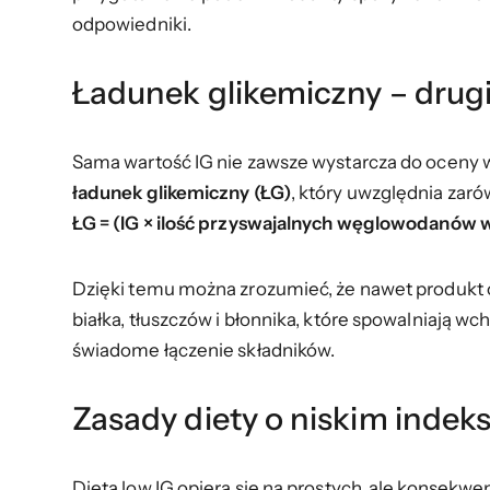
odpowiedniki.
Ładunek glikemiczny – drugie
Sama wartość IG nie zawsze wystarcza do oceny 
ładunek glikemiczny (ŁG)
, który uwzględnia zarów
ŁG = (IG × ilość przyswajalnych węglowodanów w 
Dzięki temu można zrozumieć, że nawet produkt o 
białka, tłuszczów i błonnika, które spowalniają wc
świadome łączenie składników.
Zasady diety o niskim indek
Dieta low IG opiera się na prostych, ale konsekw