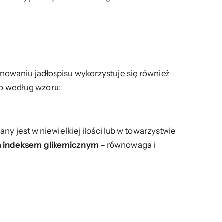
owaniu jadłospisu wykorzystuje się również
 go według wzoru:
y jest w niewielkiej ilości lub w towarzystwie
im indeksem glikemicznym
– równowaga i