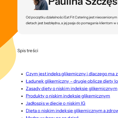
Paulina Szczę
Od początku działalności Eat Fit Catering jest nieoceniony
dietach jest bezbłędna, a jej pasja do pomagania klientom w 
Spis treści
Czym jest indeks glikemiczny i dlaczego ma 
Ładunek glikemiczny – drugie oblicze diety l
Zasady diety o niskim indeksie glikemicznym
Produkty o niskim indeksie glikemicznym
Jadłospis w diecie o niskim IG
Dieta o niskim indeksie glikemicznym a zdro