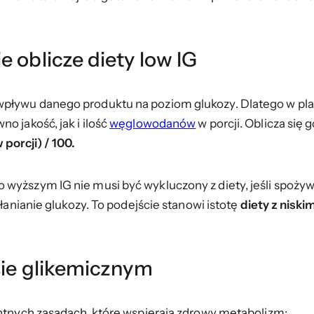
 oblicze diety low IG
wpływu danego produktu na poziom glukozy. Dlatego w plan
no jakość, jak i ilość
węglowodanów
w porcji. Oblicza się
porcji) / 100.
wyższym IG nie musi być wykluczony z diety, jeśli spożywan
hłanianie glukozy. To podejście stanowi istotę
diety z nisk
sie glikemicznym
entnych zasadach, które wspierają zdrowy metabolizm: