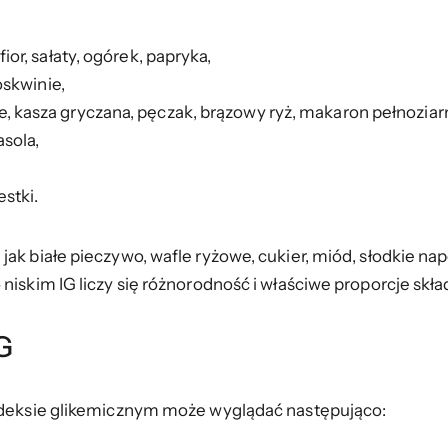
ior, sałaty, ogórek, papryka,
oskwinie,
 kasza gryczana, pęczak, brązowy ryż, makaron pełnoziarn
asola,
estki.
jak białe pieczywo, wafle ryżowe, cukier, miód, słodkie na
niskim IG liczy się różnorodność i właściwe proporcje skła
IG
indeksie glikemicznym może wyglądać następująco: