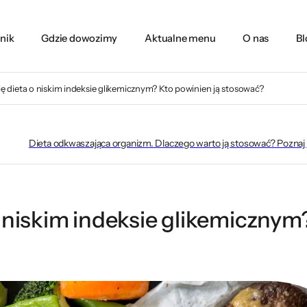
nik
Gdzie dowozimy
Aktualne menu
O nas
Bl
ię dieta o niskim indeksie glikemicznym? Kto powinien ją stosować?
Dieta odkwaszająca organizm. Dlaczego warto ją stosować? Poznaj
o niskim indeksie glikemicznym