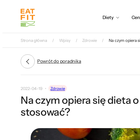
Przejdź
do
Diety
Cen
treści
Strona główna
Wpisy
Zdrowie
Na czym opiera s
Powrót do poradnika
2022-04-19
Zdrowie
Na czym opiera się dieta 
stosować?