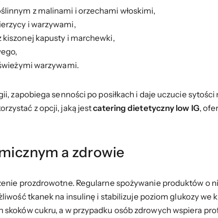
oślinnym z malinami i orzechami włoskimi,
ierzycy i warzywami,
z kiszonej kapusty i marchewki,
wego,
i świeżymi warzywami.
i, zapobiega senności po posiłkach i daje uczucie sytości 
zystać z opcji, jaką jest
catering dietetyczny low IG
, of
kemicznym a zdrowie
czenie prozdrowotne. Regularne spożywanie produktów o 
iwość tkanek na insulinę i stabilizuje poziom glukozy we kr
 skoków cukru, a w przypadku osób zdrowych wspiera prof