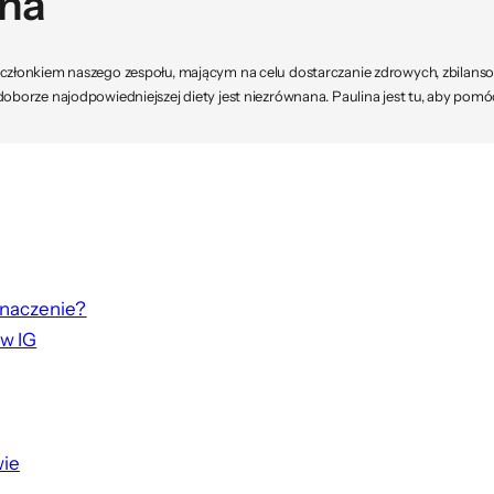
sna
m członkiem naszego zespołu, mającym na celu dostarczanie zdrowych, zbilan
doborze najodpowiedniejszej diety jest niezrównana. Paulina jest tu, aby pomó
znaczenie?
ow IG
wie