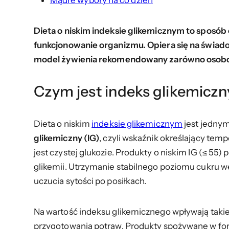
Mądre wybory na co dzień
Dieta o niskim indeksie glikemicznym to sposób
funkcjonowanie organizmu. Opiera się na świad
model żywienia rekomendowany zarówno osobom z
Czym jest indeks glikemiczn
Dieta o niskim
indeksie glikemicznym
jest jednym
glikemiczny (IG)
, czyli wskaźnik określający te
jest czystej glukozie. Produkty o niskim IG (≤ 5
glikemii. Utrzymanie stabilnego poziomu cukru we k
uczucia sytości po posiłkach.
Na wartość indeksu glikemicznego wpływają takie
przygotowania potraw. Produkty spożywane w for