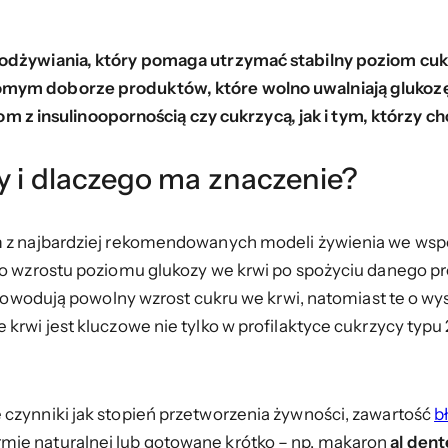
 odżywiania, który pomaga utrzymać stabilny poziom cuk
omym doborze produktów, które wolno uwalniają glukozę,
 insulinoopornością czy cukrzycą, jak i tym, którzy c
y i dlaczego ma znaczenie?
 z najbardziej rekomendowanych modeli żywienia we współ
mpo wzrostu poziomu glukozy we krwi po spożyciu danego pr
5) powodują powolny wzrost cukru we krwi, natomiast te o
rwi jest kluczowe nie tylko w profilaktyce cukrzycy typu 2,
 czynniki jak stopień przetworzenia żywności, zawartość
b
mie naturalnej lub gotowane krótko – np. makaron
al dent