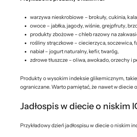
warzywa nieskrobiowe – brokuły, cukinia, kalaf
owoce – jabłka, jagody, wiśnie, grejpfruty, brz
produkty zbożowe – chleb razowy na zakwasie,
rośliny strączkowe – ciecierzyca, soczewica, f
nabiał – jogurt naturalny, kefir, twaróg,
zdrowe tłuszcze – oliwa, awokado, orzechy i p
Produkty o wysokim indeksie glikemicznym, takie 
ograniczane. Warto pamiętać, że nawet w diecie o 
Jadłospis w diecie o niskim 
Przykładowy dzień jadłospisu w diecie o niskim 