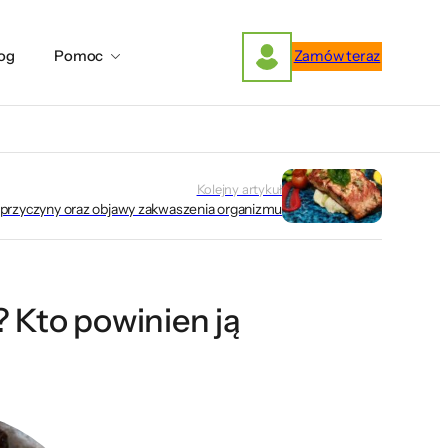
og
Pomoc
Zamów teraz
Kolejny artykuł
 przyczyny oraz objawy zakwaszenia organizmu
? Kto powinien ją