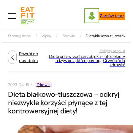
Przejdź
do
Zamów teraz
treści
Strona główna
Wpisy
Zdrowie
Dieta białkowo-tłuszczowa – od
Kolejny artykuł
Powrót do
Dieta przy wrzodach żołądka – oto sekrety
poradnika
odżywiania, które pomogą Ci wrócić do
zdrowia!
2023-04-15
Zdrowie
Dieta białkowo-tłuszczowa – odkryj
niezwykłe korzyści płynące z tej
kontrowersyjnej diety!