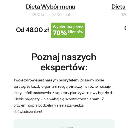
Dieta Wybór menu
Dieta 
1200 kcal – 3500 kcal
120
O
Od 48.00 zł
Poznaj naszych
ekspertów:
Twoje zdrowie jest naszym priorytetem
. Zdajemy sobie
sprawę, że każdy organizm reaguje inaczej na różne rodzaje
diety. Jeżeli zastanawiasz się, który plan żywieniowy będzie dla
Ciebie najlepszy – nie wahaj się skontaktować z nami. Z
przyjemnością podzielimy się naszą wiedzą i
doświadczeniem!