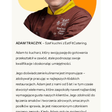
ADAM TRACZYK
– Szef kuchni z EatFitCatering.
Adam to kucharz, który swoją pasję do gotowania
przekształcił w zawód, stale podnosząc swoje
kwalifikacje i doskonaląc umiejętności.
Jego doświadczenie kulinarne jest imponujące –
zdobywał je pracując w najlepszych łódzkich
restauracjach. Adam jest z nami od 5 lat i w tym czasie
stworzył wiele menu, które zaspokoiły nawet najbardziej
wymagające gusta naszych klientów. Jego zdolność do
łączenia smaków i tworzenia zdrowych, smacznych
posiłków sprawia, że jest nieocenionym członkiem
naszego zespołu. Kiedy Adam gotuje, możesz być