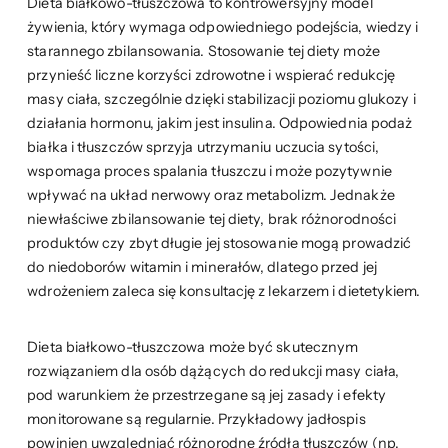
Dieta białkowo-tłuszczowa to kontrowersyjny model
żywienia, który wymaga odpowiedniego podejścia, wiedzy i
starannego zbilansowania. Stosowanie tej diety może
przynieść liczne korzyści zdrowotne i wspierać redukcję
masy ciała, szczególnie dzięki stabilizacji poziomu glukozy i
działania hormonu, jakim jest insulina. Odpowiednia podaż
białka i tłuszczów sprzyja utrzymaniu uczucia sytości,
wspomaga proces spalania tłuszczu i może pozytywnie
wpływać na układ nerwowy oraz metabolizm. Jednakże
niewłaściwe zbilansowanie tej diety, brak różnorodności
produktów czy zbyt długie jej stosowanie mogą prowadzić
do niedoborów witamin i minerałów, dlatego przed jej
wdrożeniem zaleca się konsultację z lekarzem i dietetykiem.
Dieta białkowo-tłuszczowa może być skutecznym
rozwiązaniem dla osób dążących do redukcji masy ciała,
pod warunkiem że przestrzegane są jej zasady i efekty
monitorowane są regularnie. Przykładowy jadłospis
powinien uwzględniać różnorodne źródła tłuszczów (np.