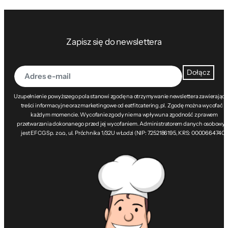
Zapisz się do newslettera
Dołącz
Uzupełnienie powyższego pola stanowi zgodę na otrzymywanie newslettera zawierając
treści informacyjne oraz marketingowe od eatfitcatering.pl. Zgodę można wycofać w
każdym momencie. Wycofanie zgody nie ma wpływu na zgodność z prawem
przetwarzania dokonanego przed jej wycofaniem. Administratorem danych osobowy
jest EFCG Sp. z o.o., ul. Próchnika 1/32U w Łodzi (NIP: 7252186195, KRS: 0000664740).