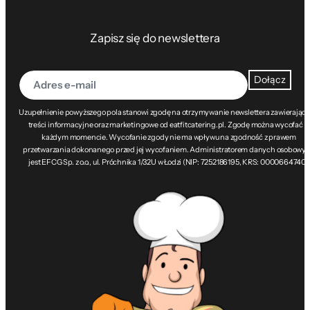
Zapisz się do newslettera
Dołącz
Uzupełnienie powyższego pola stanowi zgodę na otrzymywanie newslettera zawierając
treści informacyjne oraz marketingowe od eatfitcatering.pl. Zgodę można wycofać w
każdym momencie. Wycofanie zgody nie ma wpływu na zgodność z prawem
przetwarzania dokonanego przed jej wycofaniem. Administratorem danych osobowy
jest EFCG Sp. z o.o., ul. Próchnika 1/32U w Łodzi (NIP: 7252186195, KRS: 0000664740).