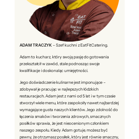
ADAM TRACZYK
– Szef kuchni z EatFitCatering.
Adam to kucharz, który swoją pasję do gotowania
przekształcił w zawód, stale podnosząc swoje
kwalifikacje i doskonaląc umiejętności.
Jego doświadczenie kulinarne jest imponujące –
zdobywał je pracując w najlepszych łódzkich
restauracjach. Adam jest z nami od 5 lat i w tym czasie
stworzył wiele menu, które zaspokoiły nawet najbardziej
wymagające gusta naszych klientów. Jego zdolność do
łączenia smaków i tworzenia zdrowych, smacznych
posiłków sprawia, że jest nieocenionym członkiem
naszego zespołu. Kiedy Adam gotuje, możesz być
pewny, że otrzymasz posiłek, który jest równie smaczny,