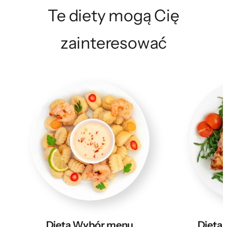
Te diety mogą Cię
zainteresować
Dieta Wybór menu
Dieta 