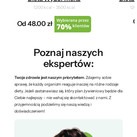
1200 kcal – 3500 kcal
120
O
Od 48.00 zł
Poznaj naszych
ekspertów:
Twoje zdrowie jest naszym priorytetem
. Zdajemy sobie
sprawę, że każdy organizm reaguje inaczej na różne rodzaje
diety. Jeżeli zastanawiasz się, który plan żywieniowy będzie dla
Ciebie najlepszy – nie wahaj się skontaktować z nami. Z
przyjemnością podzielimy się naszą wiedzą i
doświadczeniem!