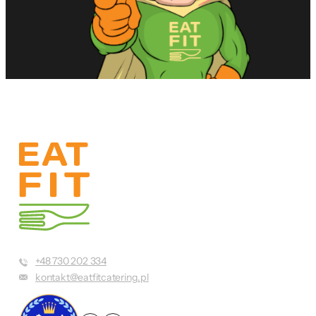
+48 730 202 334
kontakt@eatfitcatering.pl