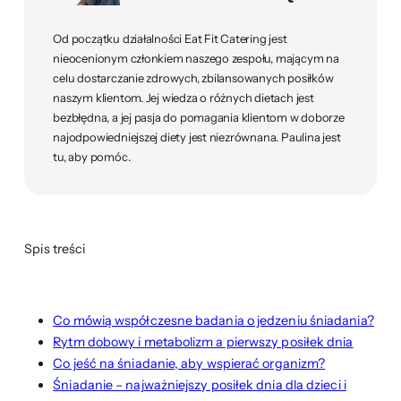
Od początku działalności Eat Fit Catering jest
nieocenionym członkiem naszego zespołu, mającym na
celu dostarczanie zdrowych, zbilansowanych posiłków
naszym klientom. Jej wiedza o różnych dietach jest
bezbłędna, a jej pasja do pomagania klientom w doborze
najodpowiedniejszej diety jest niezrównana. Paulina jest
tu, aby pomóc.
Spis treści
Co mówią współczesne badania o jedzeniu śniadania?
Rytm dobowy i metabolizm a pierwszy posiłek dnia
Co jeść na śniadanie, aby wspierać organizm?
Śniadanie – najważniejszy posiłek dnia dla dzieci i