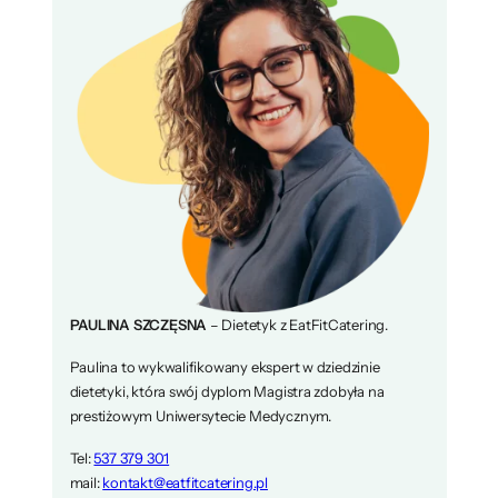
PAULINA SZCZĘSNA
– Dietetyk z EatFitCatering.
Paulina to wykwalifikowany ekspert w dziedzinie
dietetyki, która swój dyplom Magistra zdobyła na
prestiżowym Uniwersytecie Medycznym.
Tel:
537 379 301
mail:
kontakt@eatfitcatering.pl