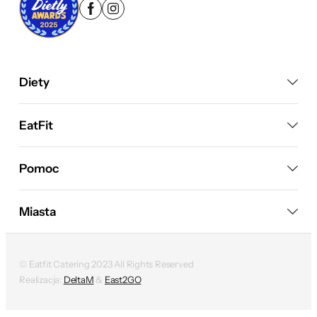
Diety
EatFit
Pomoc
Miasta
© Eatfit Catering 2023 All Rights Reserved
Realizacja:
DeltaM
&
East2GO