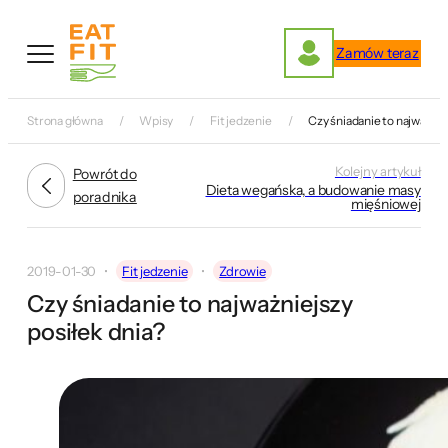
Przejdź
do
Zamów teraz
treści
Strona główna
Wpisy
Fit jedzenie
Czy śniadanie to najważnie
Kolejny artykuł
Powrót do
Dieta wegańska, a budowanie masy
poradnika
mięśniowej
2019-01-30
Fit jedzenie
Zdrowie
Czy śniadanie to najważniejszy
posiłek dnia?