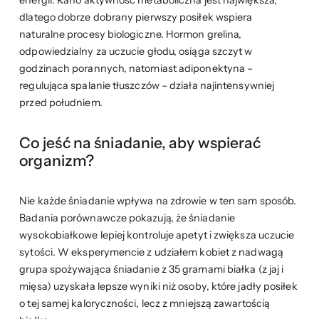
energii. Rano aktywność metaboliczna jest największa,
dlatego dobrze dobrany pierwszy posiłek wspiera
naturalne procesy biologiczne. Hormon grelina,
odpowiedzialny za uczucie głodu, osiąga szczyt w
godzinach porannych, natomiast adiponektyna –
regulująca spalanie tłuszczów – działa najintensywniej
przed południem.
Co jeść na śniadanie, aby wspierać
organizm?
Nie każde śniadanie wpływa na zdrowie w ten sam sposób.
Badania porównawcze pokazują, że śniadanie
wysokobiałkowe lepiej kontroluje apetyt i zwiększa uczucie
sytości. W eksperymencie z udziałem kobiet z nadwagą
grupa spożywająca śniadanie z 35 gramami białka (z jaj i
mięsa) uzyskała lepsze wyniki niż osoby, które jadły posiłek
o tej samej kaloryczności, lecz z mniejszą zawartością