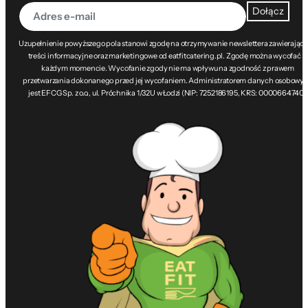
Dołącz
Uzupełnienie powyższego pola stanowi zgodę na otrzymywanie newslettera zawierając
treści informacyjne oraz marketingowe od eatfitcatering.pl. Zgodę można wycofać w
każdym momencie. Wycofanie zgody nie ma wpływu na zgodność z prawem
przetwarzania dokonanego przed jej wycofaniem. Administratorem danych osobowy
jest EFCG Sp. z o.o., ul. Próchnika 1/32U w Łodzi (NIP: 7252186195, KRS: 0000664740).