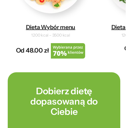
Dieta Wybór menu
Dieta 
1200 kcal – 3500 kcal
120
O
Od 48.00 zł
Dobierz dietę
dopasowaną do
Ciebie