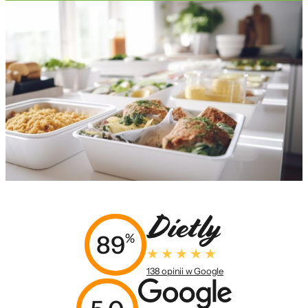
89
%
138 opinii w Google