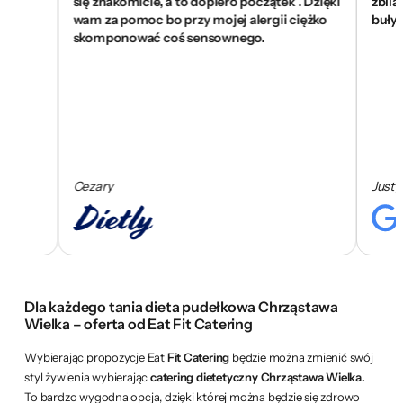
się znakomicie, a to dopiero początek . Dzięki
zbilansow
wam za pomoc bo przy mojej alergii ciężko
buły, są 
skomponować coś sensownego.
Cezary
Justyna K
Dla każdego tania dieta pudełkowa Chrząstawa
Wielka – oferta od Eat Fit Catering
Wybierając propozycje Eat
Fit Catering
będzie można zmienić swój
styl żywienia wybierając
catering dietetyczny Chrząstawa Wielka.
To bardzo wygodna opcja, dzięki której można będzie się zdrowo