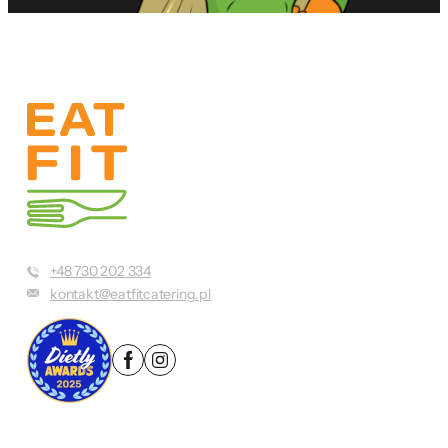
+48 730 202 334
kontakt@eatfitcatering.pl