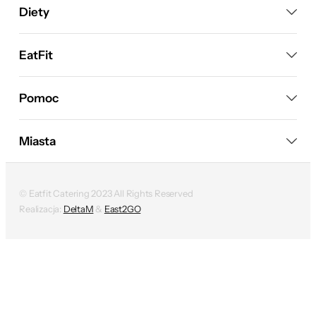
Diety
EatFit
Pomoc
Miasta
© Eatfit Catering 2023 All Rights Reserved
Realizacja:
DeltaM
&
East2GO