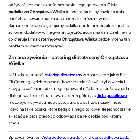
odżywiać bez konieczności samodzielnego gotowania.
Dieta
pudełkowa Chrząstawa Wielka
to szansa na to, by każdego dnia
mieć zbilansowane posiłki a jednocześnie zróżnicowane.
Samodzielnie często gotujemy na kilka dni do przodu, ale nie jest to
zdrowe i dodatkowo nie gwarantuje zróżnicowania dań. Dzieki temu
co oferuje
firma cateringowa Chrząstawa Wielka
będzie można ten
problem skutecznie rozwiązać.
Zmiana żywienia – catering dietetyczny Chrząstawa
Wielka
Jeśli uda się znaleźć
catering dietetyczny
w dobrej cenie jak w Eat
Fit Catering będzie można całkowicie zmienić swój styl żywienia i
zrezygnować z samodzielnego gotowania. To bardzo duża wygoda i
dlatego warto mieć to na uwadze szczególnie, że
dieta pudełkowa
może być indywidualnie dopasowana do potrzeb i każdy może
liczyć na takie posiłki, które będą dla niego zdrowie, ale jednocześnie
składać się będą z tego co odpowiada danej osobie pod kątem
smaku.
Sprawdź również:
Dieta pudełkowa Gdańsk
,
Dieta pudełkowa Łódź
,