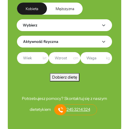
Kobieta
Mężczyzna
lat
cm
kg
Dobierz dietę
Potrzebujesz pomocy? Skontaktuj się z naszym
dietetykiem
245 3214 324