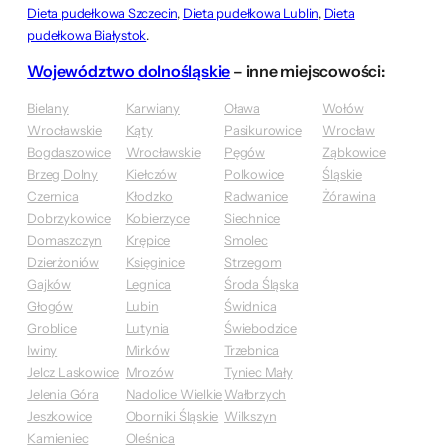
Dieta pudełkowa Szczecin
,
Dieta pudełkowa Lublin
,
Dieta
pudełkowa Białystok
.
Województwo dolnośląskie
– inne miejscowości:
Bielany
Karwiany
Oława
Wołów
Wrocławskie
Kąty
Pasikurowice
Wrocław
Bogdaszowice
Wrocławskie
Pęgów
Ząbkowice
Brzeg Dolny
Kiełczów
Polkowice
Śląskie
Czernica
Kłodzko
Radwanice
Żórawina
Dobrzykowice
Kobierzyce
Siechnice
Domaszczyn
Krępice
Smolec
Dzierżoniów
Księginice
Strzegom
Gajków
Legnica
Środa Śląska
Głogów
Lubin
Świdnica
Groblice
Lutynia
Świebodzice
Iwiny
Mirków
Trzebnica
Jelcz Laskowice
Mrozów
Tyniec Mały
Jelenia Góra
Nadolice Wielkie
Wałbrzych
Jeszkowice
Oborniki Śląskie
Wilkszyn
Kamieniec
Oleśnica