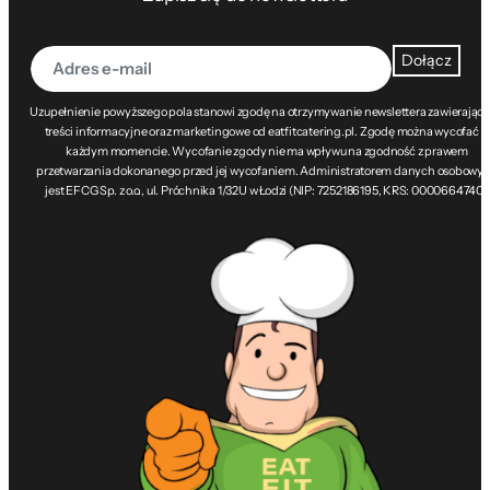
Dołącz
Uzupełnienie powyższego pola stanowi zgodę na otrzymywanie newslettera zawierając
treści informacyjne oraz marketingowe od eatfitcatering.pl. Zgodę można wycofać w
każdym momencie. Wycofanie zgody nie ma wpływu na zgodność z prawem
przetwarzania dokonanego przed jej wycofaniem. Administratorem danych osobowy
jest EFCG Sp. z o.o., ul. Próchnika 1/32U w Łodzi (NIP: 7252186195, KRS: 0000664740).