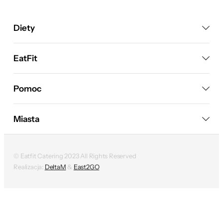
Diety
EatFit
Pomoc
Miasta
© Eatfit Catering 2023 All Rights Reserved
Realizacja:
DeltaM
&
East2GO