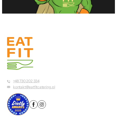
+48 730 202 334
kontakt@eatfitcatering.pl