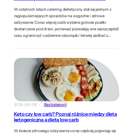
W ostatnich latach catering dietetyczny stał się jednym z
najpopularniejszych sposobów na wygodne i zdrowe
odżywianie. Coraz więcej osób wybiera gotowe posiłki
dostarczane pod drzwi, ponieważ pozwalają one zaoszczędzić
czas, ograniczyć codzienne obowiązki i łatwiej zadbać o…
2026-06-08
Bez kategorii
Keto czy low carb? Poznaj różnice między dietą
ketogeniczną a dietą low carb
W świecie zdrowego odżywiania coraz częściej pojawiają się