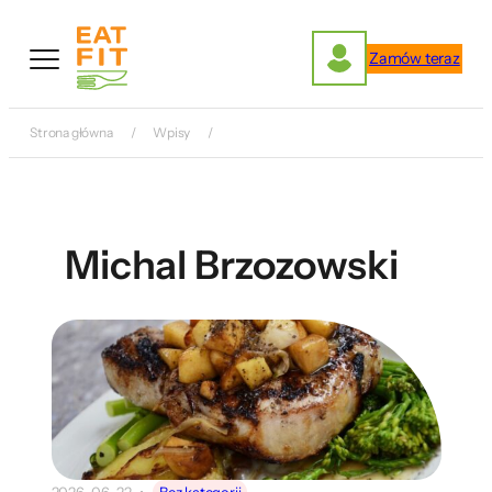
Przejdź
do
Zamów teraz
treści
Strona główna
Wpisy
Michal Brzozowski
2026-06-22
Bez kategorii