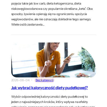
pojęcia takie jak low carb, dieta ketogeniczna, dieta
niskowęglowodanowa czy popularnie określana „keta”. Oba
sposoby żywienia opierają się na ograniczeniu spożycia
węglowodanów, ale nie oznaczają dokładnie tego samego.
Wiele osób zastanawia…
2026-06-04
Bez kategorii
Jak wybrać kaloryczność diety pudełkowej?
Wybór odpowiedniej kaloryczności diety pudełkowej to
jeden z najważniejszych kroków, który wpływa na efekty
odżywiania, samopoczucie oraz realizację celu sylwetkowego.