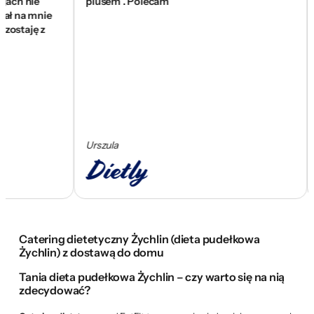
 nie
plusem . Polecam
się
na mnie
wam
taję z
sk
Urszula
Ce
Catering dietetyczny Żychlin (dieta pudełkowa
Żychlin) z dostawą do domu
Tania dieta pudełkowa Żychlin – czy warto się na nią
zdecydować?