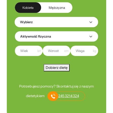
Kobieta
Mężczyzna
lat
cm
kg
Dobierz dietę
Potrzebujesz pomocy? Skontaktuj się z naszym
dietetykiem
245 3214 324