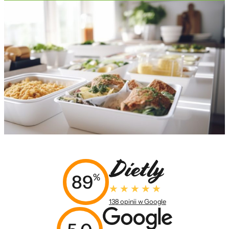
89
%
138 opinii w Google