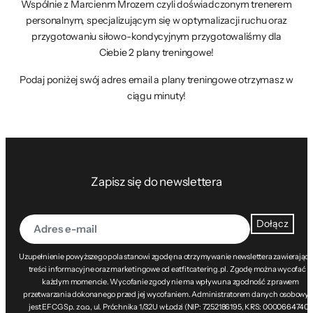
Wspólnie z Marcienm Mrozem czyli doświadczonym trenerem
personalnym, specjalizującym się w optymalizacji ruchu oraz
przygotowaniu siłowo-kondycyjnym przygotowaliśmy dla
Ciebie 2 plany treningowe!
Podaj poniżej swój adres email a plany treningowe otrzymasz w
ciągu minuty!
Zapisz się do newslettera
Dołącz
Uzupełnienie powyższego pola stanowi zgodę na otrzymywanie newslettera zawierając
treści informacyjne oraz marketingowe od eatfitcatering.pl. Zgodę można wycofać w
każdym momencie. Wycofanie zgody nie ma wpływu na zgodność z prawem
przetwarzania dokonanego przed jej wycofaniem. Administratorem danych osobowy
jest EFCG Sp. z o.o., ul. Próchnika 1/32U w Łodzi (NIP: 7252186195, KRS: 0000664740).