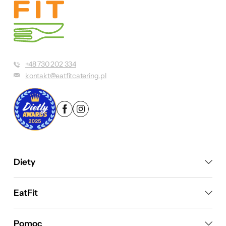
+48 730 202 334
kontakt@eatfitcatering.pl
Diety
EatFit
Pomoc