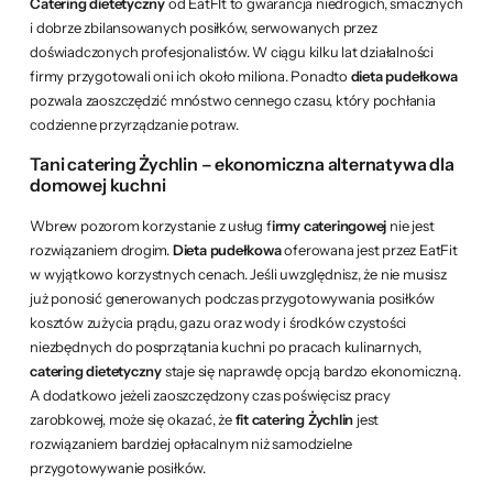
Catering dietetyczny
od EatFIt to gwarancja niedrogich, smacznych
i dobrze zbilansowanych posiłków, serwowanych przez
doświadczonych profesjonalistów. W ciągu kilku lat działalności
firmy przygotowali oni ich około miliona. Ponadto
dieta pudełkowa
pozwala zaoszczędzić mnóstwo cennego czasu, który pochłania
codzienne przyrządzanie potraw.
Tani catering Żychlin – ekonomiczna alternatywa dla
domowej kuchni
Wbrew pozorom korzystanie z usług f
irmy cateringowej
nie jest
rozwiązaniem drogim.
Dieta pudełkowa
oferowana jest przez EatFit
w wyjątkowo korzystnych cenach. Jeśli uwzględnisz, że nie musisz
już ponosić generowanych podczas przygotowywania posiłków
kosztów zużycia prądu, gazu oraz wody i środków czystości
niezbędnych do posprzątania kuchni po pracach kulinarnych,
catering dietetyczny
staje się naprawdę opcją bardzo ekonomiczną.
A dodatkowo jeżeli zaoszczędzony czas poświęcisz pracy
zarobkowej, może się okazać, że
fit catering Żychlin
jest
rozwiązaniem bardziej opłacalnym niż samodzielne
przygotowywanie posiłków.