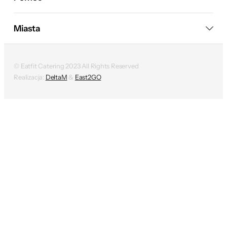
Miasta
© Eatfit Catering 2023 All Rights Reserved
Realizacja:
DeltaM
&
East2GO