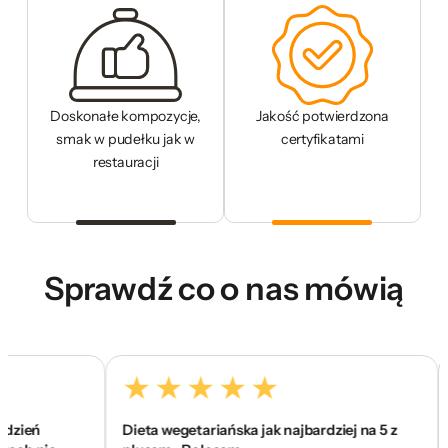
Doskonałe kompozycje,
Jakość potwierdzona
smak w pudełku jak w
certyfikatami
restauracji
Sprawdź co o nas mówią
eń
Dieta wegetariańska jak najbardziej na 5 z
To 