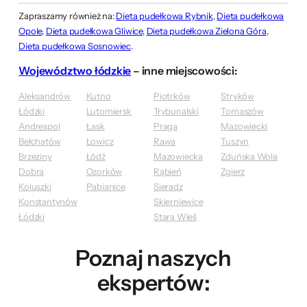
Zapraszamy również na:
Dieta pudełkowa Rybnik
,
Dieta pudełkowa
Opole
,
Dieta pudełkowa Gliwice
,
Dieta pudełkowa Zielona Góra
,
Dieta pudełkowa Sosnowiec
.
Województwo łódzkie
– inne miejscowości:
Aleksandrów
Kutno
Piotrków
Stryków
Łódzki
Lutomiersk
Trybunalski
Tomaszów
Andrespol
Łask
Praga
Mazowiecki
Bełchatów
Łowicz
Rawa
Tuszyn
Brzeziny
Łódź
Mazowiecka
Zduńska Wola
Dobra
Ozorków
Rąbień
Zgierz
Koluszki
Pabianice
Sieradz
Konstantynów
Skierniewice
Łódzki
Stara Wieś
Poznaj naszych
ekspertów: