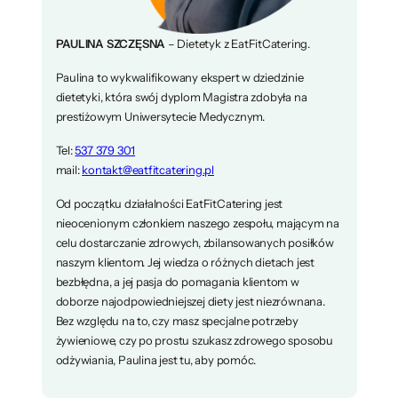
PAULINA SZCZĘSNA
– Dietetyk z EatFitCatering.
Paulina to wykwalifikowany ekspert w dziedzinie
dietetyki, która swój dyplom Magistra zdobyła na
prestiżowym Uniwersytecie Medycznym.
Tel:
537 379 301
mail:
kontakt@eatfitcatering.pl
Od początku działalności EatFitCatering jest
nieocenionym członkiem naszego zespołu, mającym na
celu dostarczanie zdrowych, zbilansowanych posiłków
naszym klientom. Jej wiedza o różnych dietach jest
bezbłędna, a jej pasja do pomagania klientom w
doborze najodpowiedniejszej diety jest niezrównana.
Bez względu na to, czy masz specjalne potrzeby
żywieniowe, czy po prostu szukasz zdrowego sposobu
odżywiania, Paulina jest tu, aby pomóc.