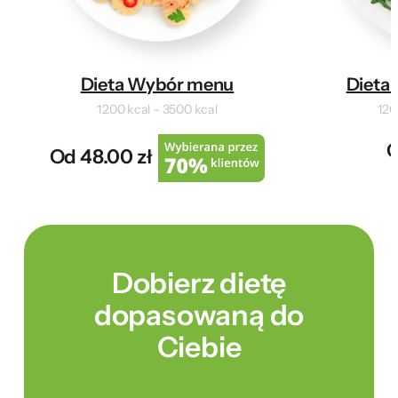
Dieta Wybór menu
Dieta 
1200 kcal – 3500 kcal
120
O
Od 48.00 zł
Dobierz dietę
dopasowaną do
Ciebie