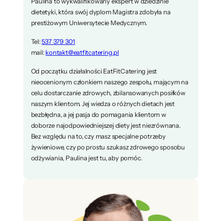
Paulina to wykwalifikowany ekspert w dziedzinie
dietetyki, która swój dyplom Magistra zdobyła na
prestiżowym Uniwersytecie Medycznym.
Tel:
537 379 301
mail:
kontakt@eatfitcatering.pl
Od początku działalności EatFitCatering jest
nieocenionym członkiem naszego zespołu, mającym na
celu dostarczanie zdrowych, zbilansowanych posiłków
naszym klientom. Jej wiedza o różnych dietach jest
bezbłędna, a jej pasja do pomagania klientom w
doborze najodpowiedniejszej diety jest niezrównana.
Bez względu na to, czy masz specjalne potrzeby
żywieniowe, czy po prostu szukasz zdrowego sposobu
odżywiania, Paulina jest tu, aby pomóc.