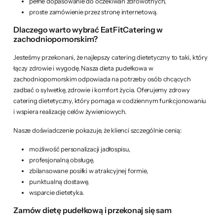
pełne dopasowanie do oczekiwań zdrowotnych,
proste zamówienie przez stronę internetową.
Dlaczego warto wybrać EatFitCatering w
zachodniopomorskim?
Jesteśmy przekonani, że najlepszy catering dietetyczny to taki, który
łączy zdrowie i wygodę. Nasza dieta pudełkowa w
zachodniopomorskim odpowiada na potrzeby osób chcących
zadbać o sylwetkę, zdrowie i komfort życia. Oferujemy zdrowy
catering dietetyczny, który pomaga w codziennym funkcjonowaniu
i wspiera realizację celów żywieniowych.
Nasze doświadczenie pokazuje, że klienci szczególnie cenią:
możliwość personalizacji jadłospisu,
profesjonalną obsługę,
zbilansowane posiłki w atrakcyjnej formie,
punktualną dostawę,
wsparcie dietetyka.
Zamów dietę pudełkową i przekonaj się sam