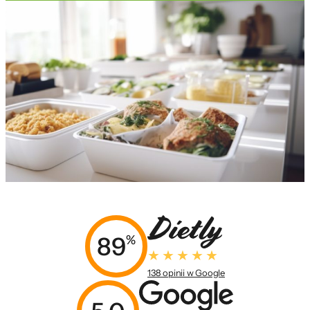
89
%
138 opinii w Google