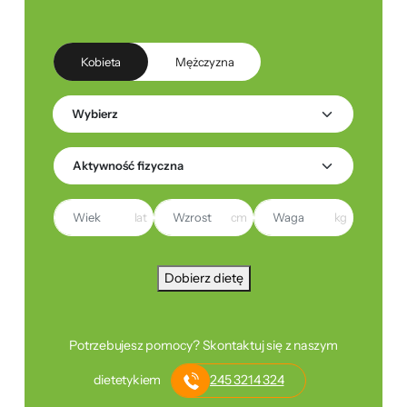
Kobieta
Mężczyzna
lat
cm
kg
Dobierz dietę
Potrzebujesz pomocy? Skontaktuj się z naszym
dietetykiem
245 3214 324