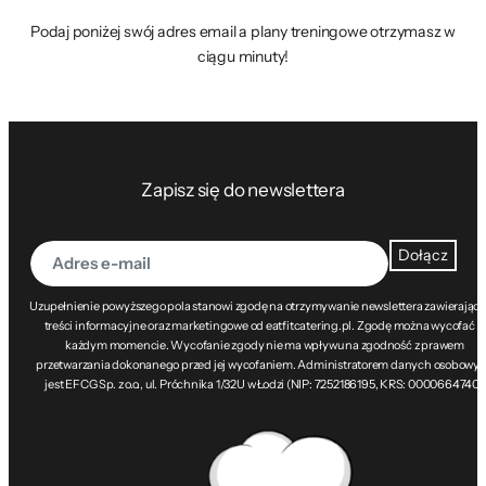
Podaj poniżej swój adres email a plany treningowe otrzymasz w
ciągu minuty!
Zapisz się do newslettera
Dołącz
Uzupełnienie powyższego pola stanowi zgodę na otrzymywanie newslettera zawierając
treści informacyjne oraz marketingowe od eatfitcatering.pl. Zgodę można wycofać w
każdym momencie. Wycofanie zgody nie ma wpływu na zgodność z prawem
przetwarzania dokonanego przed jej wycofaniem. Administratorem danych osobowy
jest EFCG Sp. z o.o., ul. Próchnika 1/32U w Łodzi (NIP: 7252186195, KRS: 0000664740).