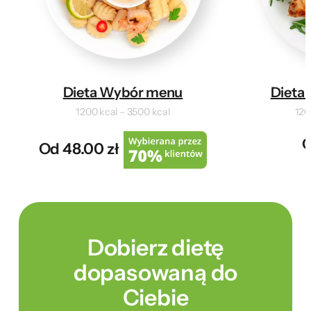
Dieta Wybór menu
Dieta 
1200 kcal – 3500 kcal
120
O
Od 48.00 zł
Dobierz dietę
dopasowaną do
Ciebie