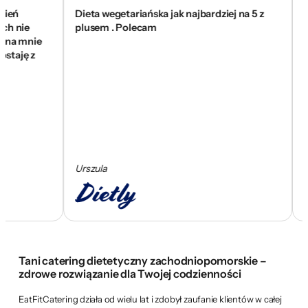
Dieta wegetariańska jak najbardziej na 5 z
To jes
ie
plusem . Polecam
się zn
mnie
wam z
ę z
skom
Urszula
Cezar
Tani catering dietetyczny zachodniopomorskie –
zdrowe rozwiązanie dla Twojej codzienności
EatFitCatering działa od wielu lat i zdobył zaufanie klientów w całej