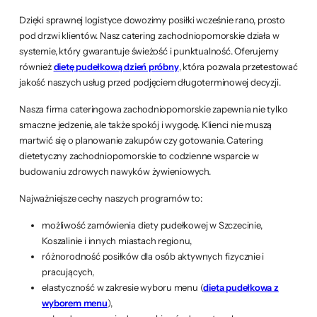
Dzięki sprawnej logistyce dowozimy posiłki wcześnie rano, prosto
pod drzwi klientów. Nasz catering zachodniopomorskie działa w
systemie, który gwarantuje świeżość i punktualność. Oferujemy
również
dietę pudełkową dzień próbny
, która pozwala przetestować
jakość naszych usług przed podjęciem długoterminowej decyzji.
Nasza firma cateringowa zachodniopomorskie zapewnia nie tylko
smaczne jedzenie, ale także spokój i wygodę. Klienci nie muszą
martwić się o planowanie zakupów czy gotowanie. Catering
dietetyczny zachodniopomorskie to codzienne wsparcie w
budowaniu zdrowych nawyków żywieniowych.
Najważniejsze cechy naszych programów to:
możliwość zamówienia diety pudełkowej w Szczecinie,
Koszalinie i innych miastach regionu,
różnorodność posiłków dla osób aktywnych fizycznie i
pracujących,
elastyczność w zakresie wyboru menu (
dieta pudełkowa z
wyborem menu
),