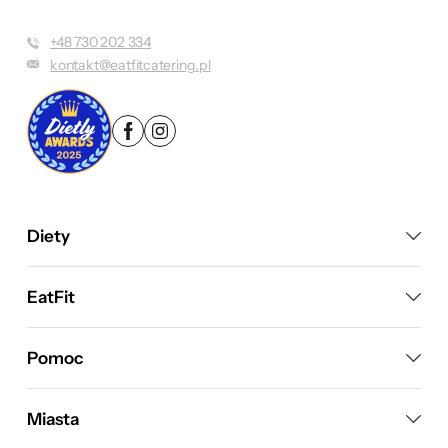
+48 730 202 334
kontakt@eatfitcatering.pl
Diety
EatFit
Pomoc
Miasta