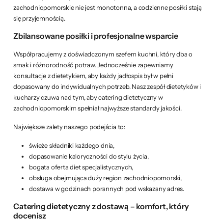
zachodniopomorskie nie jest monotonna, a codzienne posiłki stają
się przyjemnością.
Zbilansowane posiłki i profesjonalne wsparcie
Współpracujemy z doświadczonym szefem kuchni, który dba o
smak i różnorodność potraw. Jednocześnie zapewniamy
konsultacje z dietetykiem, aby każdy jadłospis był w pełni
dopasowany do indywidualnych potrzeb. Nasz zespół dietetyków i
kucharzy czuwa nad tym, aby catering dietetyczny w
zachodniopomorskim spełniał najwyższe standardy jakości.
Największe zalety naszego podejścia to:
świeże składniki każdego dnia,
dopasowanie kaloryczności do stylu życia,
bogata oferta diet specjalistycznych,
obsługa obejmująca duży region zachodniopomorski,
dostawa w godzinach porannych pod wskazany adres.
Catering dietetyczny z dostawą – komfort, który
docenisz