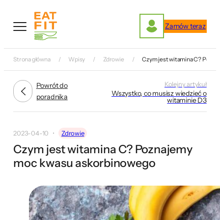
Przejdź
do
Zamów teraz
treści
Strona główna
Wpisy
Zdrowie
Czym jest witamina C? Pozn
Kolejny artykuł
Powrót do
Wszystko, co musisz wiedzieć o
poradnika
witaminie D3
2023-04-10
Zdrowie
Czym jest witamina C? Poznajemy
moc kwasu askorbinowego