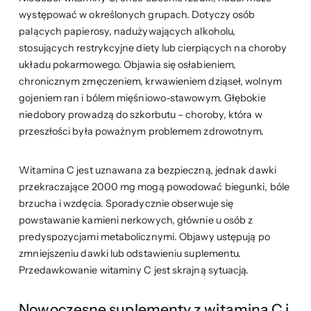
występować w określonych grupach. Dotyczy osób
palących papierosy, nadużywających alkoholu,
stosujących restrykcyjne diety lub cierpiących na choroby
układu pokarmowego. Objawia się osłabieniem,
chronicznym zmęczeniem, krwawieniem dziąseł, wolnym
gojeniem ran i bólem mięśniowo-stawowym. Głębokie
niedobory prowadzą do szkorbutu – choroby, która w
przeszłości była poważnym problemem zdrowotnym.
Witamina C jest uznawana za bezpieczną, jednak dawki
przekraczające 2000 mg mogą powodować biegunki, bóle
brzucha i wzdęcia. Sporadycznie obserwuje się
powstawanie kamieni nerkowych, głównie u osób z
predyspozycjami metabolicznymi. Objawy ustępują po
zmniejszeniu dawki lub odstawieniu suplementu.
Przedawkowanie witaminy C jest skrajną sytuacją.
Nowoczesne suplementy z witaminą C i