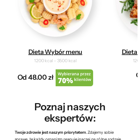
Dieta Wybór menu
Dieta 
1200 kcal – 3500 kcal
120
O
Od 48.00 zł
Poznaj naszych
ekspertów:
Twoje zdrowie jest naszym priorytetem
. Zdajemy sobie
sprawę, że każdy organizm reaguje inaczej na różne rodzaje