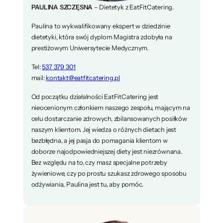
PAULINA SZCZĘSNA
– Dietetyk z EatFitCatering.
Paulina to wykwalifikowany ekspert w dziedzinie
dietetyki, która swój dyplom Magistra zdobyła na
prestiżowym Uniwersytecie Medycznym.
Tel:
537 379 301
mail:
kontakt@eatfitcatering.pl
Od początku działalności EatFitCatering jest
nieocenionym członkiem naszego zespołu, mającym na
celu dostarczanie zdrowych, zbilansowanych posiłków
naszym klientom. Jej wiedza o różnych dietach jest
bezbłędna, a jej pasja do pomagania klientom w
doborze najodpowiedniejszej diety jest niezrównana.
Bez względu na to, czy masz specjalne potrzeby
żywieniowe, czy po prostu szukasz zdrowego sposobu
odżywiania, Paulina jest tu, aby pomóc.