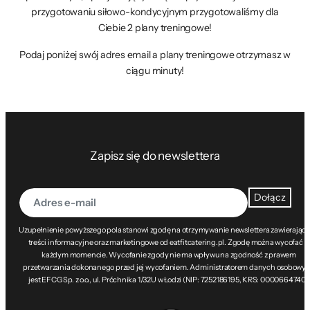
przygotowaniu siłowo-kondycyjnym przygotowaliśmy dla
Ciebie 2 plany treningowe!
Podaj poniżej swój adres email a plany treningowe otrzymasz w
ciągu minuty!
Zapisz się do newslettera
Dołącz
Uzupełnienie powyższego pola stanowi zgodę na otrzymywanie newslettera zawierając
treści informacyjne oraz marketingowe od eatfitcatering.pl. Zgodę można wycofać w
każdym momencie. Wycofanie zgody nie ma wpływu na zgodność z prawem
przetwarzania dokonanego przed jej wycofaniem. Administratorem danych osobowy
jest EFCG Sp. z o.o., ul. Próchnika 1/32U w Łodzi (NIP: 7252186195, KRS: 0000664740).