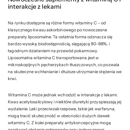
interakcje z lekami
Na rynku dostępne są różne formy witaminy C – od
klasycznego kwasu askorbinowego po nowoczesne
preparaty liposomalne. Ta ostatnia forma odznacza się
bardzo wysoką biodostępnością, sięgającą 90–98%, i
łagodnym działaniem na przewód pokarmowy.
Liposomalna witamina C transportowana jest w
mikroskopijnych pęcherzykach tłuszczowych, co pozwala
na skuteczne wchłanianie i dłuższe utrzymanie stężenia we
krwi.
Witamina C może jednak wchodzić w interakcje z lekami.
Kwas acetylosalicylowy i niektóre diuretyki przyspieszają jej
wydalanie. Leki przeciwzakrzepowe, takie jak warfaryna,
mogą tracić skuteczność w obecności dużych dawek
witaminy C. Z kolei preparaty antykoncepcyjne mogą
zwiększać stężenie estrogenów przy jednoczesnej