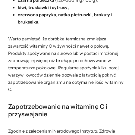
czarna porzeczka
(120–300 mg/100 g),
kiwi, truskawki i cytrusy
,
czerwona papryka
,
natka pietruszki
,
brokuły
i
brukselka
.
Warto pamiętać, że obróbka termiczna zmniejsza
zawartość witaminy C w żywności nawet o połowę.
Produkty spożywane na surowo lub w postaci mrożonej
zachowują jej więcej niż te długo przechowywane w
temperaturze pokojowej. Regularne spożycie kilku porcji
warzyw i owoców dziennie pozwala z łatwością pokryć
zapotrzebowanie organizmu na optymalne ilości witaminy
C.
Zapotrzebowanie na witaminę C i
przyswajanie
Zgodnie z zaleceniami Narodowego Instytutu Zdrowia