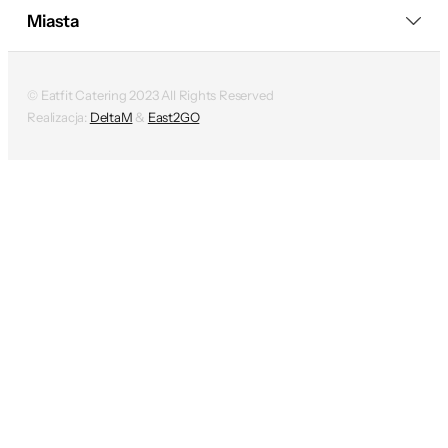
Miasta
© Eatfit Catering 2023 All Rights Reserved
Realizacja:
DeltaM
&
East2GO