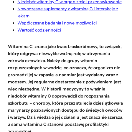
Niedobór witaminy C w organizmie i przedawkowanie
Nowoczesne suplementy z witaminą C i interakcje z
lekami
Współczesne badania i nowe możliwości
Wartość codzienności
Witamina C, znana jako kwas L-askorbinowy, to związek,
który odgrywa niezwykle ważną rolę w utrzymaniu
zdrowia człowieka. Należy do grupy witamin
rozpuszczalnych w wodzie, co oznacza, że organizm nie
gromadzi jej w zapasie, a nadmiar jest wydalany wraz z
moczem. Jej regularne dostarczanie z pożywieniem jest
więc niezbędne. W historii medycyny to właśnie
niedobór witaminy C doprowadził do rozpoznania
szkorbutu – choroby, która przez stulecia dziesiątkowała
marynarzy pozbawionych dostępu do świeżych owoców
i warzyw. Dziś wiedza o jej działaniu jest znacznie szersza,
a sama witamina C stanowi podstawę profilaktyki
zdrowotnej.