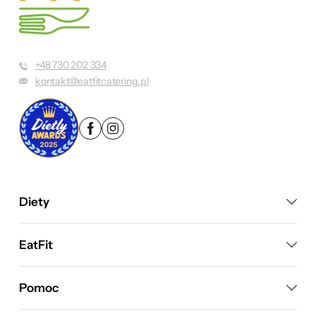
+48 730 202 334
kontakt@eatfitcatering.pl
Diety
EatFit
Pomoc