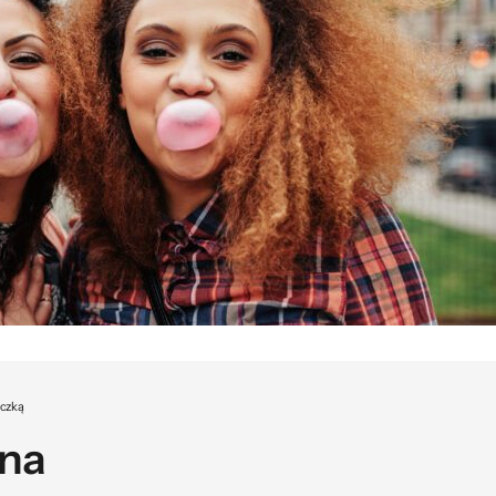
yczką
sna