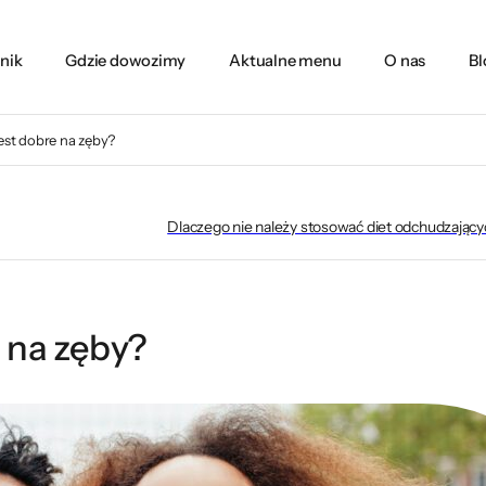
nik
Gdzie dowozimy
Aktualne menu
O nas
Bl
est dobre na zęby?
Dlaczego nie należy stosować diet odchudzających
 na zęby?