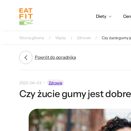
Przejdź
do
Diety
Cen
treści
Strona główna
Wpisy
Zdrowie
Czy żucie gumy j
Powrót do poradnika
2023-04-03
Zdrowie
Czy żucie gumy jest dobre