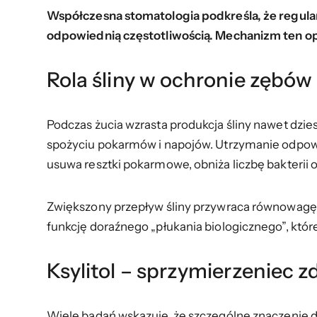
Współczesna stomatologia podkreśla, że regula
odpowiednią częstotliwością. Mechanizm ten opi
Rola śliny w ochronie zębów
Podczas żucia wzrasta produkcja śliny nawet dzies
spożyciu pokarmów i napojów. Utrzymanie odpo
usuwa resztki pokarmowe, obniża liczbę bakterii 
Zwiększony przepływ śliny przywraca równowagę c
funkcję doraźnego „płukania biologicznego”, któ
Ksylitol – sprzymierzeniec
Wiele badań wskazuje, że szczególne znaczenie d