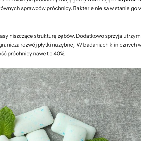
łównych sprawców próchnicy. Bakterie nie są w stanie go wy
wasy niszczące strukturę zębów. Dodatkowo sprzyja utrzym
ogranicza rozwój płytki nazębnej. W badaniach klinicznych 
ość próchnicy nawet o 40%.