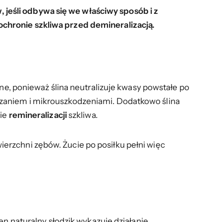
jeśli odbywa się we właściwy sposób i z
chronie szkliwa przed demineralizacją.
nne, ponieważ ślina neutralizuje kwasy powstałe po
czaniem i mikrouszkodzeniami. Dodatkowo ślina
sie
remineralizacji
szkliwa.
erzchni zębów. Żucie po posiłku pełni więc
Ten naturalny słodzik wykazuje działanie