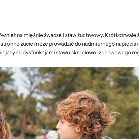
 również na mięśnie żwacze i staw żuchwowy. Krótkotrwałe ż
nostronne żucie może prowadzić do nadmiernego napięcia m
tniejącymi dysfunkcjami stawu skroniowo-żuchwowego re