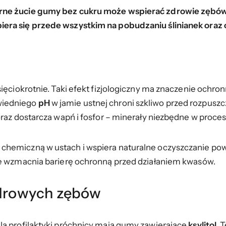
rne żucie gumy bez cukru może wspierać zdrowie zębów, 
era się przede wszystkim na pobudzaniu ślinianek oraz o
ięciokrotnie. Taki efekt fizjologiczny ma znaczenie ochro
wiedniego
pH
w jamie ustnej chroni szkliwo przed rozpusz
oraz dostarcza wapń i fosfor – minerały niezbędne w proce
hemiczną w ustach i wspiera naturalne oczyszczanie powi
re wzmacnia barierę ochronną przed działaniem kwasów.
 zdrowych zębów
la profilaktyki próchnicy mają gumy zawierające
ksylitol
. 