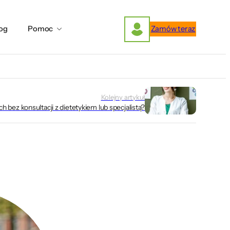
og
Pomoc
Zamów teraz
Kolejny artykuł
 bez konsultacji z dietetykiem lub specjalistą?