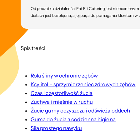
Od początku działalności Eat Fit Catering jest nieoceniony
dietach jest bezbłędna, a jej pasja do pomagania klientom w 
Spis treści
Rola śliny w ochronie zębów
Ksylitol – sprzymierzeniec zdrowych zębów
Czas i częstotliwość żucia
Żuchwa i mięśnie w ruchu
Żucie gumy oczyszcza i odświeża oddech
Guma do żucia a codzienna higiena
Siła prostego nawyku