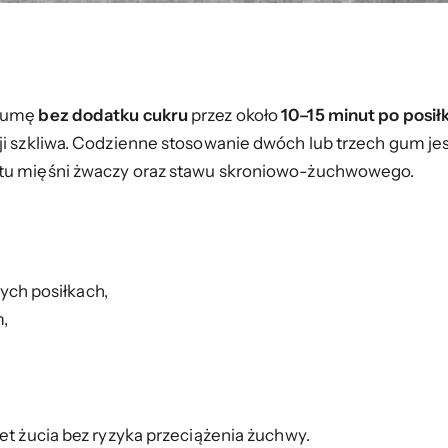
 gumę
bez dodatku cukru
przez około
10–15 minut po posił
i szkliwa. Codzienne stosowanie dwóch lub trzech gum jest
stu mięśni żwaczy oraz stawu skroniowo-żuchwowego.
ych posiłkach,
m,
et żucia bez ryzyka przeciążenia żuchwy.