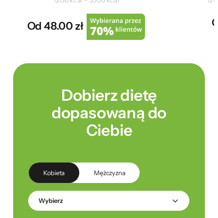
1200 kcal – 3500 kcal
120
O
Od 48.00 zł
Dobierz dietę
dopasowaną do
Ciebie
Kobieta
Mężczyzna