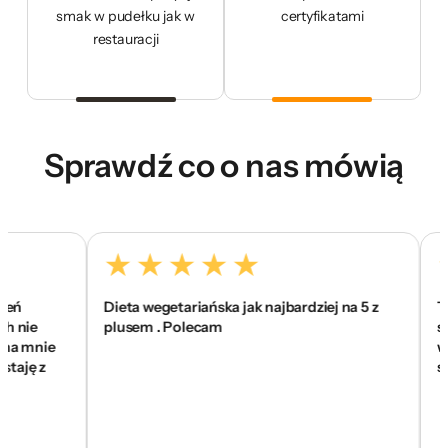
smak w pudełku jak w
certyfikatami
restauracji
Sprawdź co o nas mówią
Dieta wegetariańska jak najbardziej na 5 z
To je
ie
plusem . Polecam
się zn
mnie
wam z
ę z
skom