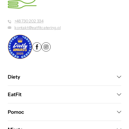
+48 730 202 334
kontakt@eatfitcatering.pl
Diety
EatFit
Pomoc