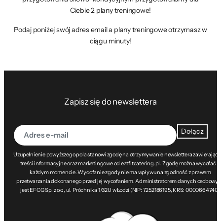
Ciebie 2 plany treningowe!
Podaj poniżej swój adres email a plany treningowe otrzymasz w
ciągu minuty!
Zapisz się do newslettera
Dołącz
Uzupełnienie powyższego pola stanowi zgodę na otrzymywanie newslettera zawierając
treści informacyjne oraz marketingowe od eatfitcatering.pl. Zgodę można wycofać w
każdym momencie. Wycofanie zgody nie ma wpływu na zgodność z prawem
przetwarzania dokonanego przed jej wycofaniem. Administratorem danych osobowy
jest EFCG Sp. z o.o., ul. Próchnika 1/32U w Łodzi (NIP: 7252186195, KRS: 0000664740).