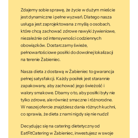
Zdajemy sobie sprawę, że życie w dużym mieście
jest dynamiczne i pełne wyzwań. Dlatego nasza
usługa jest zaprojektowana z myślą o osobach,
które chcą zachować zdrowe nawyki żywieniowe,
niezależnie od intensywności codziennych
obowiązków. Dostarczamy świeże,
pełnowartościowe posiłki do dowolnej lokalizacji
na terenie Żabieniec.
Nasza dieta z dostawą w Żabieniec to gwarancja
pełnej satysfakcji. Każdy posiłek jest starannie
zapakowany, aby zachować jego świeżość i
walory smakowe. Dbamy o to, aby posiłki były nie
tylko zdrowe, ale również smaczne i różnorodne.
W naszej ofercie znajdziesz dania różnych kuchni,
co sprawia, że dieta z nami nigdy się nie nudzi!
Decydując się na catering dietetyczny od
EatFitCatering w Żabieniec, inwestujesz w swoje