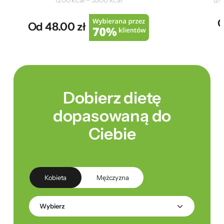
1200 kcal – 3500 kcal
120
O
Od 48.00 zł
Dobierz dietę
dopasowaną do
Ciebie
Kobieta
Mężczyzna