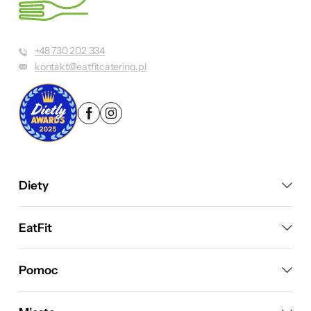
+48 730 202 334
kontakt@eatfitcatering.pl
Diety
EatFit
Pomoc