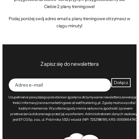
Ciebie 2 plany treningowe!
Podaj poniżej swój adres email a plany treningowe otrzymasz w
ciągu minuty!
Zapisz się do newslettera
Dołącz
Uzupełnienie powyższego pola stanowi zgodę na otrzymywanie newslettera zawierając
treści informacyjne oraz marketingowe od eatfitcatering.pl. Zgodę można wycofać w
każdym momencie. Wycofanie zgody nie ma wpływu na zgodność z prawem
przetwarzania dokonanego przed jej wycofaniem. Administratorem danych osobowy
jest EFCG Sp. z o.o., ul. Próchnika 1/32U w Łodzi (NIP: 7252186195, KRS: 0000664740).