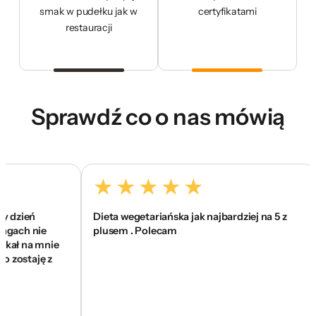
smak w pudełku jak w
certyfikatami
restauracji
Sprawdź co o nas mówią
dzień
Dieta wegetariańska jak najbardziej na 5 z
ach nie
plusem . Polecam
ł na mnie
zostaję z