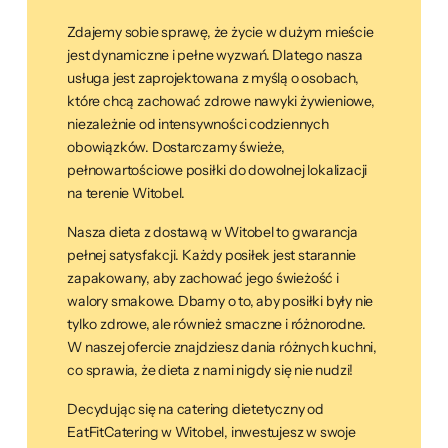
Zdajemy sobie sprawę, że życie w dużym mieście
jest dynamiczne i pełne wyzwań. Dlatego nasza
usługa jest zaprojektowana z myślą o osobach,
które chcą zachować zdrowe nawyki żywieniowe,
niezależnie od intensywności codziennych
obowiązków. Dostarczamy świeże,
pełnowartościowe posiłki do dowolnej lokalizacji
na terenie Witobel.
Nasza dieta z dostawą w Witobel to gwarancja
pełnej satysfakcji. Każdy posiłek jest starannie
zapakowany, aby zachować jego świeżość i
walory smakowe. Dbamy o to, aby posiłki były nie
tylko zdrowe, ale również smaczne i różnorodne.
W naszej ofercie znajdziesz dania różnych kuchni,
co sprawia, że dieta z nami nigdy się nie nudzi!
Decydując się na catering dietetyczny od
EatFitCatering w Witobel, inwestujesz w swoje