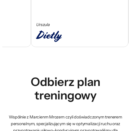
Urszula
Ce
Odbierz plan
treningowy
Wspólnie z Marcienm Mrozem czyli doświadczonym trenerem
personalnym, specjalizującym się w optymalizacji ruchu oraz
przygotowaniu siłowo-kondycyjnym przygotowaliśmy dla