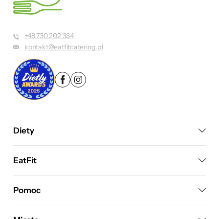
+48 730 202 334
kontakt@eatfitcatering.pl
Diety
EatFit
Pomoc