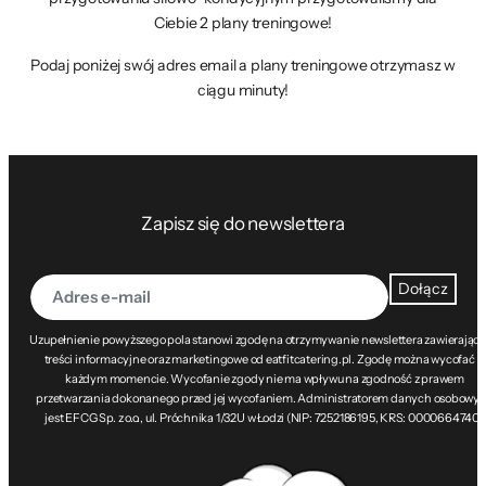
Ciebie 2 plany treningowe!
Podaj poniżej swój adres email a plany treningowe otrzymasz w
ciągu minuty!
Zapisz się do newslettera
Dołącz
Uzupełnienie powyższego pola stanowi zgodę na otrzymywanie newslettera zawierając
treści informacyjne oraz marketingowe od eatfitcatering.pl. Zgodę można wycofać w
każdym momencie. Wycofanie zgody nie ma wpływu na zgodność z prawem
przetwarzania dokonanego przed jej wycofaniem. Administratorem danych osobowy
jest EFCG Sp. z o.o., ul. Próchnika 1/32U w Łodzi (NIP: 7252186195, KRS: 0000664740).