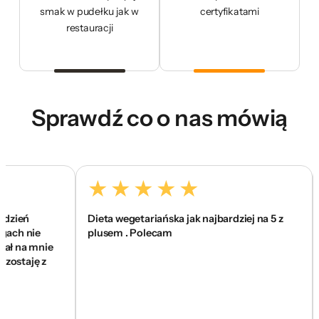
smak w pudełku jak w
certyfikatami
restauracji
Sprawdź co o nas mówią
ień
Dieta wegetariańska jak najbardziej na 5 z
To
h nie
plusem . Polecam
si
na mnie
wa
staję z
sk