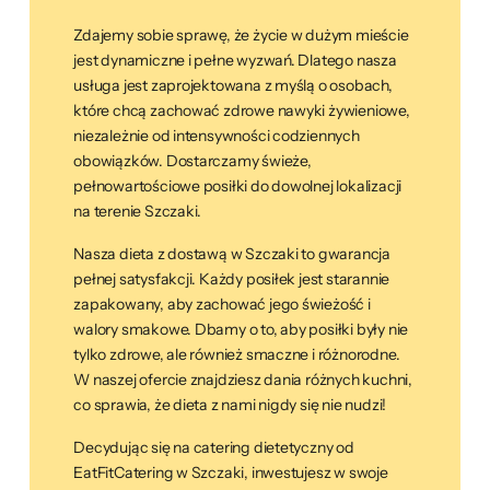
Zdajemy sobie sprawę, że życie w dużym mieście
jest dynamiczne i pełne wyzwań. Dlatego nasza
usługa jest zaprojektowana z myślą o osobach,
które chcą zachować zdrowe nawyki żywieniowe,
niezależnie od intensywności codziennych
obowiązków. Dostarczamy świeże,
pełnowartościowe posiłki do dowolnej lokalizacji
na terenie Szczaki.
Nasza dieta z dostawą w Szczaki to gwarancja
pełnej satysfakcji. Każdy posiłek jest starannie
zapakowany, aby zachować jego świeżość i
walory smakowe. Dbamy o to, aby posiłki były nie
tylko zdrowe, ale również smaczne i różnorodne.
W naszej ofercie znajdziesz dania różnych kuchni,
co sprawia, że dieta z nami nigdy się nie nudzi!
Decydując się na catering dietetyczny od
EatFitCatering w Szczaki, inwestujesz w swoje