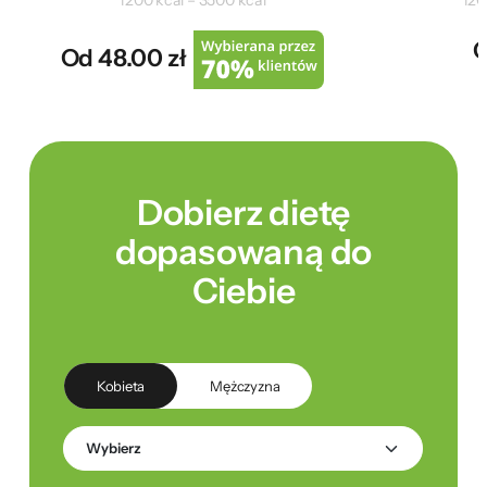
1200 kcal – 3500 kcal
120
O
Od 48.00 zł
Dobierz dietę
dopasowaną do
Ciebie
Kobieta
Mężczyzna