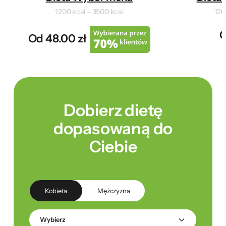
1200 kcal – 3500 kcal
120
O
Od 48.00 zł
Dobierz dietę
dopasowaną do
Ciebie
Kobieta
Mężczyzna