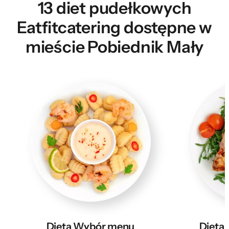
13 diet pudełkowych
Eatfitcatering dostępne w
mieście Pobiednik Mały
Dieta Wybór menu
Dieta 