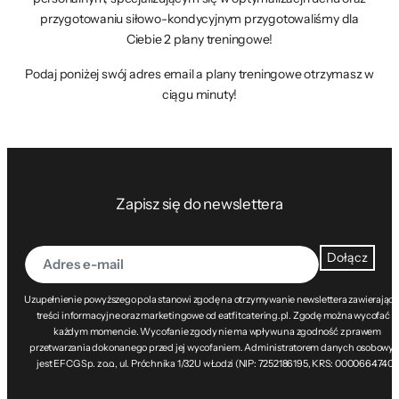
przygotowaniu siłowo-kondycyjnym przygotowaliśmy dla
Ciebie 2 plany treningowe!
Podaj poniżej swój adres email a plany treningowe otrzymasz w
ciągu minuty!
Zapisz się do newslettera
Dołącz
Uzupełnienie powyższego pola stanowi zgodę na otrzymywanie newslettera zawierając
treści informacyjne oraz marketingowe od eatfitcatering.pl. Zgodę można wycofać w
każdym momencie. Wycofanie zgody nie ma wpływu na zgodność z prawem
przetwarzania dokonanego przed jej wycofaniem. Administratorem danych osobowy
jest EFCG Sp. z o.o., ul. Próchnika 1/32U w Łodzi (NIP: 7252186195, KRS: 0000664740).