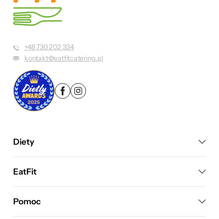
+48 730 202 334
kontakt@eatfitcatering.pl
Diety
EatFit
Pomoc