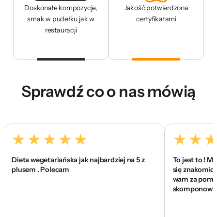
Doskonałe kompozycje,
Jakość potwierdzona
smak w pudełku jak w
certyfikatami
restauracji
Sprawdź co o nas mówią
Dieta wegetariańska jak najbardziej na 5 z
To jest to ! Mega 
plusem . Polecam
się znakomicie, a 
wam za pomoc bo 
skomponować co