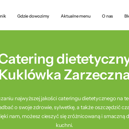
nik
Gdzie dowozimy
Aktualne menu
O nas
Bl
Catering dietetyczn
Kuklówka Zarzeczn
rczaniu najwyższej jakości cateringu dietetycznego na 
adbać o swoje zdrowie, sylwetkę, a także oszczędzić cz
ki nam, możesz cieszyć się zróżnicowaną i smaczną d
kuchni.