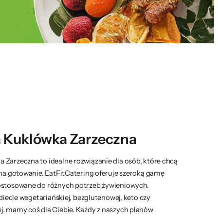
 Kuklówka Zarzeczna
 Zarzeczna to idealne rozwiązanie dla osób, które chcą
 na gotowanie. EatFitCatering oferuje szeroką gamę
dostosowane do różnych potrzeb żywieniowych.
 diecie wegetariańskiej, bezglutenowej, keto czy
j, mamy coś dla Ciebie. Każdy z naszych planów