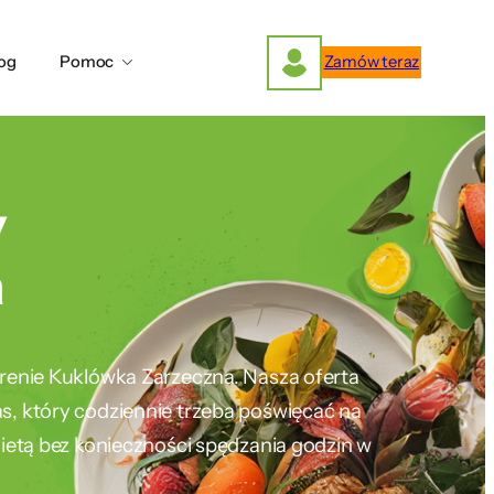
og
Pomoc
Zamów teraz
y
a
terenie Kuklówka Zarzeczna. Nasza oferta
as, który codziennie trzeba poświęcać na
ietą bez konieczności spędzania godzin w