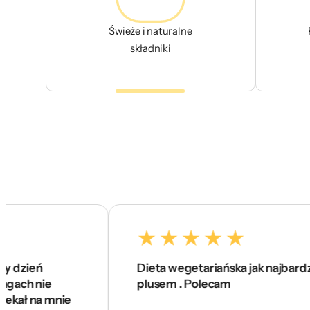
Świeże i naturalne
składniki
Dieta wegetariańska jak najbardziej na 5 
ie
plusem . Polecam
 mnie