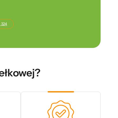
 324
dełkowej?