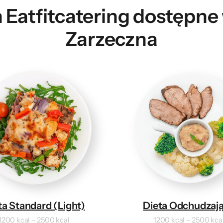
 Eatfitcatering dostępn
Zarzeczna
ta Standard (Light)
Dieta Odchudzaj
1200 kcal – 2500 kcal
1200 kcal – 2500 kca