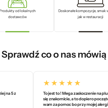
Produkty od lokalnych
Doskonałe kompozycje, smak 
dostawców
jak w restauracji
Sprawdź co o nas mówią
z
To jest to ! Mega zaskoczenie na plus. Czuję
się znakomicie, a to dopiero początek . Dzię
wam za pomoc bo przy mojej alergii ciężko