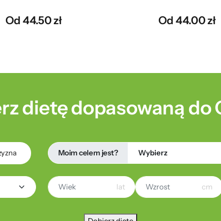
Od 44.50 zł
Od 44.00 zł
rz dietę dopasowaną do 
Moim celem jest?
zyzna
lat
cm