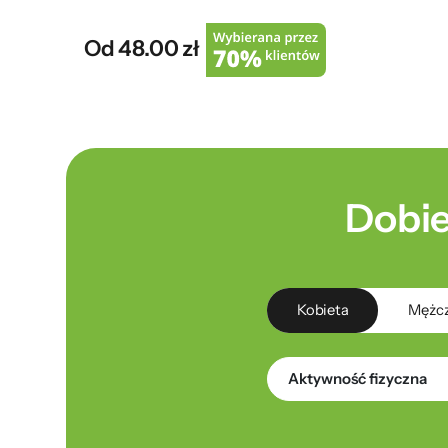
Od 48.00 zł
Dobie
Kobieta
Mężc