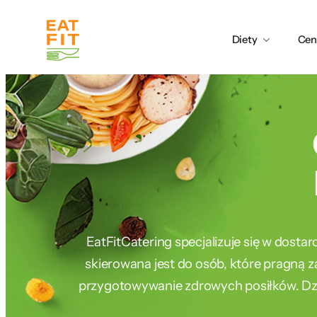
Przejdź
do
Diety
Cen
treści
EatFitCatering specjalizuje się w dosta
skierowana jest do osób, które pragną z
przygotowywanie zdrowych posiłków. Dzię