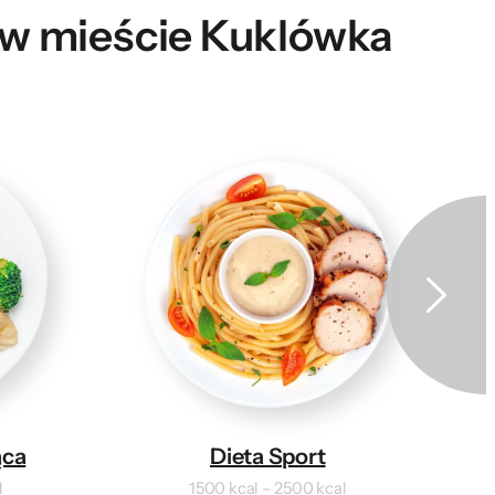
e w mieście Kuklówka
ąca
Dieta Sport
l
1500 kcal – 2500 kcal