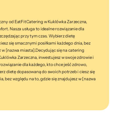
yczny od EatFitCatering w Kuklówka Zarzeczna,
fort. Nasza usługa to idealne rozwiązanie dla
zczędzając przy tym czas. Wybierz dietę
iesz się smacznymi posiłkami każdego dnia, bez
sz w [nazwa miasta].Decydując się na catering
Kuklówka Zarzeczna, inwestujesz w swoje zdrowie i
rozwiązanie dla każdego, kto chce jeść zdrowo,
rz dietę dopasowaną do swoich potrzeb i ciesz się
, bez względu na to, gdzie się znajdujesz w [nazwa