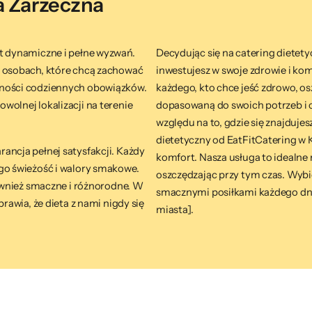
a Zarzeczna
st dynamiczne i pełne wyzwań.
Decydując się na catering dietet
o osobach, które chcą zachować
inwestujesz w swoje zdrowie i kom
wności codziennych obowiązków.
każdego, kto chce jeść zdrowo, os
wolnej lokalizacji na terenie
dopasowaną do swoich potrzeb i c
względu na to, gdzie się znajduje
dietetyczny od EatFitCatering w 
ancja pełnej satysfakcji. Każdy
komfort. Nasza usługa to idealne 
ego świeżość i walory smakowe.
oszczędzając przy tym czas. Wybie
również smaczne i różnorodne. W
smacznymi posiłkami każdego dnia
prawia, że dieta z nami nigdy się
miasta].