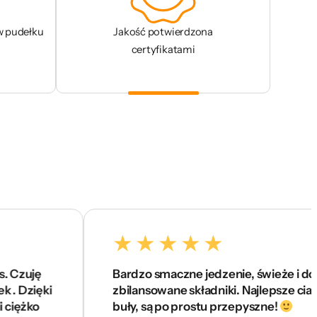
w pudełku
Jakość potwierdzona
certyfikatami
Bardzo smaczne jedzenie, świeże i dobrze
ki
zbilansowane składniki. Najlepsze ciasta i
buły, są po prostu przepyszne!