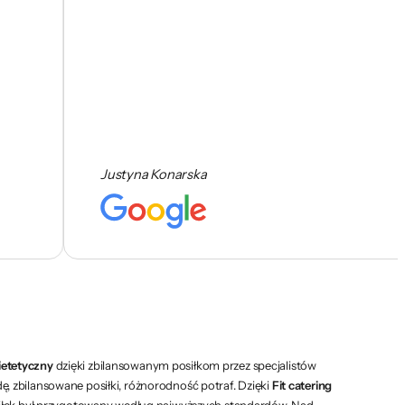
Justyna Konarska
ietetyczny
dzięki zbilansowanym posiłkom przez specjalistów
ę, zbilansowane posiłki, różnorodność potraf. Dzięki
Fit catering
siłek był przygotowany według najwyższych standardów. Nad