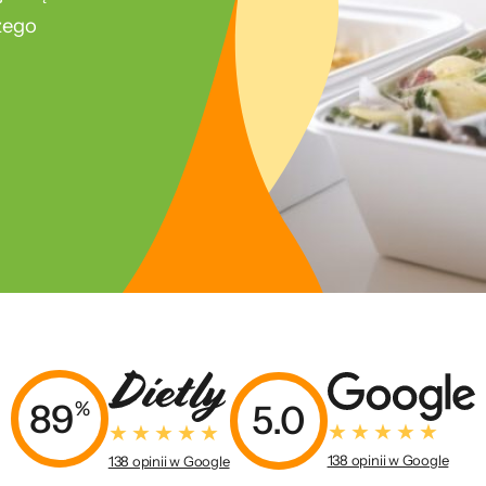
szego
89
%
5.0
138 opinii w Google
138 opinii w Google