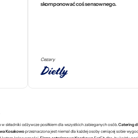
skomponować coś sensownego.
Cezary
o
w składniki odżywcze posiłkiem dla wszystkich zabieganych osób.
Catering d
owa Kosakowo
przeznaczona jest niemal dla każdej osoby ceniącej sobie wygod
od kątem kaloryczności.
Firma cateringowa Kosakowo
EatFit dba, by każdy po