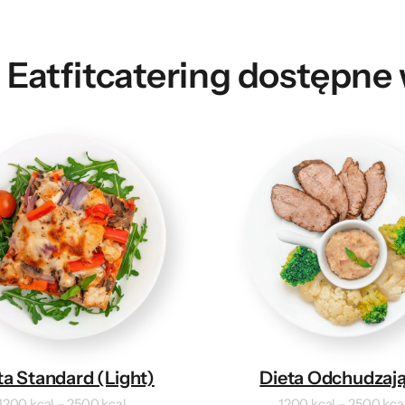
 Eatfitcatering dostępn
ta Standard (Light)
Dieta Odchudzaj
1200 kcal – 2500 kcal
1200 kcal – 2500 kca