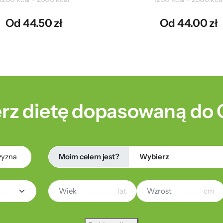
Od 44.50 zł
Od 44.00 zł
rz dietę dopasowaną do 
Moim celem jest?
zyzna
lat
cm