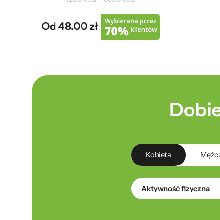
Od 48.00 zł
Dobie
Kobieta
Mężc