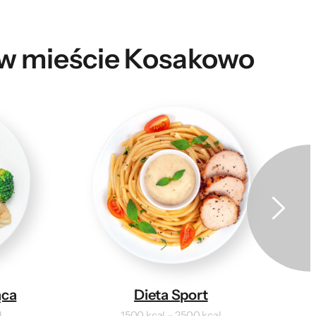
e w mieście Kosakowo
ąca
Dieta Sport
l
1500 kcal – 2500 kcal