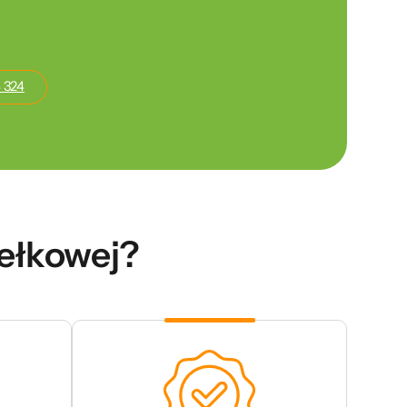
 324
dełkowej?