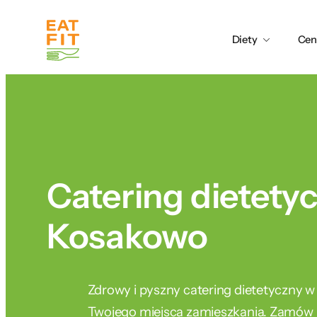
Przejdź
do
Diety
Cen
treści
Catering dietety
Kosakowo
Zdrowy i pyszny catering dietetyczny w
Twojego miejsca zamieszkania. Zamów j