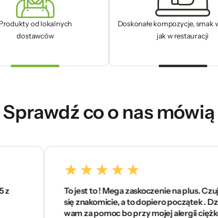
Produkty od lokalnych
Doskonałe kompozycje, smak 
dostawców
jak w restauracji
Sprawdź co o nas mówią
To jest to ! Mega zaskoczenie na plus. Czuję
się znakomicie, a to dopiero początek . Dzięki
wam za pomoc bo przy mojej alergii ciężko