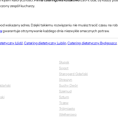
czony zespół kucharzy.
od wskazany adres. Dzięki takiemu rozwiązaniu nie musisz tracić czasu na r
ny
gwarantuje otrzymywanie każdego dnia niezwykle smacznych potraw.
ietetyczny Łódź
,
Catering dietetyczny Lublin
,
Catering dietetyczny Bydgoszcz
,
Słupsk
Sopot
Starogard Gdański
Straszyn
dański
Suchy Dwór
Szemud
ski
Sztum
Tczew
Trójmiasto
Wejherowo