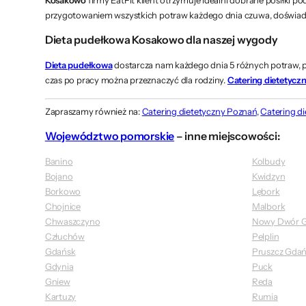
przygotowaniem wszystkich potraw każdego dnia czuwa, doświad
Dieta pudełkowa Kosakowo dla naszej wygody
Dieta pudełkowa
dostarcza nam każdego dnia 5 różnych potraw, p
czas po pracy można przeznaczyć dla rodziny.
Catering dietetycz
Zapraszamy również na:
Catering dietetyczny Poznań
,
Catering d
Województwo pomorskie
– inne miejscowości:
Banino
Kolbudy
Bojano
Kwidzyn
Borkowo
Lębork
Chojnice
Malbork
Chwaszczyno
Nowy Dwór G
Człuchów
Pelplin
Gdańsk
Pruszcz Gdań
Gdynia
Puck
Gniew
Reda
Kartuzy
Rumia