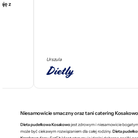
Urszula
Niesamowicie smaczny oraz tani catering Kosakow
Dieta pudełkowa Kosakowo
jest zdrowym i niesamowicie bogatym 
może być ciekawym rozwiązaniem dla całej rodziny.
Dieta pudełk
Kosakowo
firmy EatFit klient otrzymuje idealni dobrane posiłki p