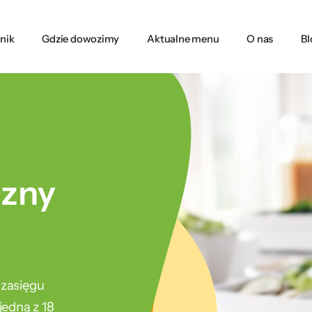
nik
Gdzie dowozimy
Aktualne menu
O nas
Bl
czny
 zasięgu
edną z 18