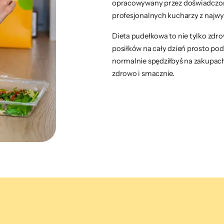
opracowywany przez doświadczon
profesjonalnych kucharzy z najwyż
Dieta pudełkowa to nie tylko zdr
posiłków na cały dzień prosto pod
normalnie spędziłbyś na zakupach
zdrowo i smacznie.