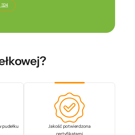
 324
dełkowej?
w pudełku
Jakość potwierdzona
certyfikatami