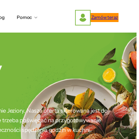
og
Pomoc
Zamów teraz
y
ie Jeziory. Nasza oferta skierowana jest do
nie trzeba poświęcać na przygotowywanie
eczności spędzania godzin w kuchni.