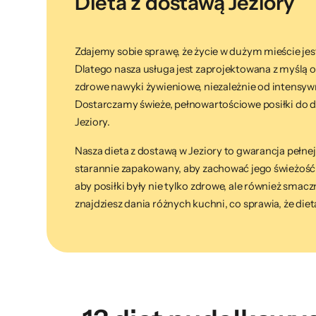
Dieta z dostawą Jeziory
Zdajemy sobie sprawę, że życie w dużym mieście je
Dlatego nasza usługa jest zaprojektowana z myślą 
zdrowe nawyki żywieniowe, niezależnie od intensy
Dostarczamy świeże, pełnowartościowe posiłki do do
Jeziory.
Nasza dieta z dostawą w Jeziory to gwarancja pełnej 
starannie zapakowany, aby zachować jego świeżość
aby posiłki były nie tylko zdrowe, ale również smacz
znajdziesz dania różnych kuchni, co sprawia, że dieta