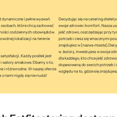
st dynamiczne i pełne wyzwań.
Decydując się na catering dietety
o osobach, które chcą zachować
swoje zdrowie i komfort. Nasza us
wności codziennych obowiązków.
jeść zdrowo, oszczędzając przy t
wolnej lokalizacji na terenie
potrzeb i ciesz się smacznymi pos
znajdujesz w [nazwa miasta].Decy
w Jeziory, inwestujesz w swoje zd
satysfakcji. Każdy posiłek jest
dla każdego, kto chce jeść zdrowo
 i walory smakowe. Dbamy o to,
dopasowaną do swoich potrzeb i c
ne i różnorodne. W naszej ofercie
względu na to, gdzie się znajdujes
 z nami nigdy się nie nudzi!