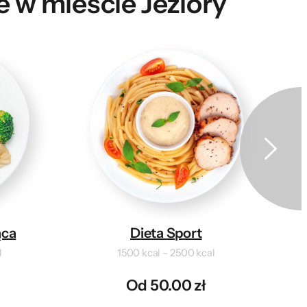
e w mieście Jeziory
ąca
Dieta Sport
l
1500 kcal – 2500 kcal
Od 50.00 zł