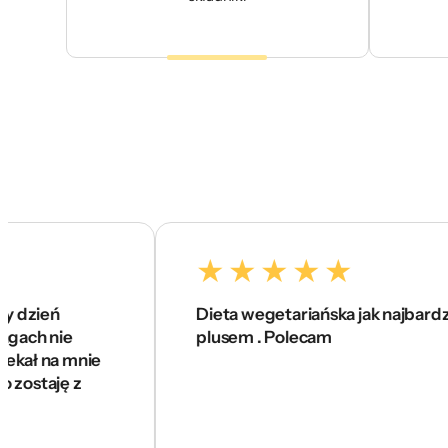
Dieta wegetariańska jak najbardziej na 5 z
e
plusem . Polecam
 mnie
ę z