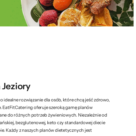
 Jeziory
o idealne rozwiązanie dla osób, które chcą jeść zdrowo,
e. EatFitCatering oferuje szeroką gamę planów
ane do różnych potrzeb żywieniowych. Niezależnie od
iańskiej, bezglutenowej, keto czy standardowej diecie
ie. Każdy z naszych planów dietetycznych jest