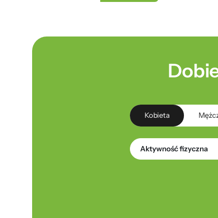
Dobie
Kobieta
Mężc