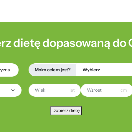
rz dietę dopasowaną do 
Moim celem jest?
zyzna
lat
cm
Dobierz dietę