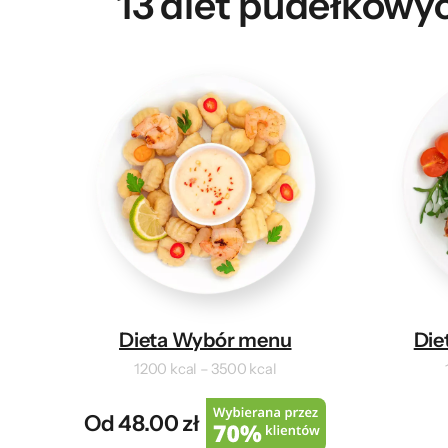
13 diet pudełkowyc
Dieta Wybór menu
Die
1200 kcal – 3500 kcal
Od 48.00 zł