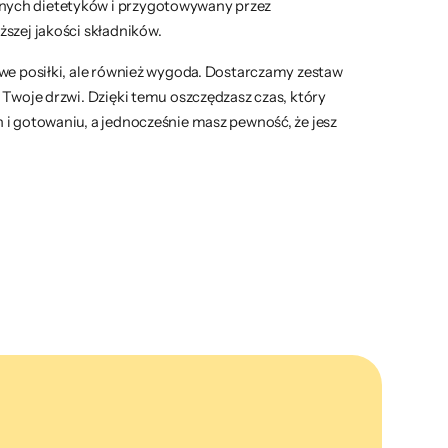
ych dietetyków i przygotowywany przez
szej jakości składników.
owe posiłki, ale również wygoda. Dostarczamy zestaw
 Twoje drzwi. Dzięki temu oszczędzasz czas, który
 i gotowaniu, a jednocześnie masz pewność, że jesz