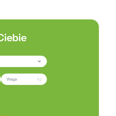
Ciebie
kg