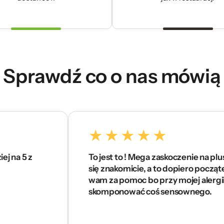
Sprawdź co o nas mówią
To jest to ! Mega zaskoczenie na plus. Czuję
się znakomicie, a to dopiero początek . Dzięk
wam za pomoc bo przy mojej alergii ciężko
skomponować coś sensownego.