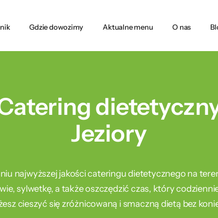
nik
Gdzie dowozimy
Aktualne menu
O nas
Bl
Catering dietetyczn
Jeziory
aniu najwyższej jakości cateringu dietetycznego na teren
wie, sylwetkę, a także oszczędzić czas, który codzien
esz cieszyć się zróżnicowaną i smaczną dietą bez koni