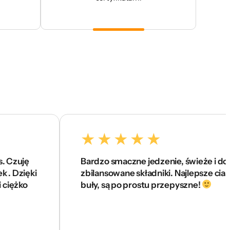
Bardzo smaczne jedzenie, świeże i dobrze
i
zbilansowane składniki. Najlepsze ciasta i
buły, są po prostu przepyszne!