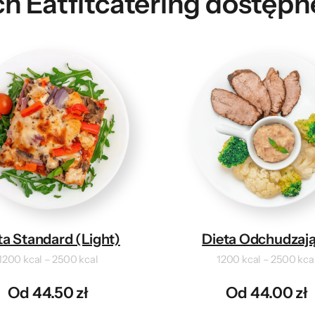
h Eatfitcatering dostępn
ta Standard (Light)
Dieta Odchudzaj
1200 kcal – 2500 kcal
1200 kcal – 2500 kca
Od 44.50 zł
Od 44.00 zł