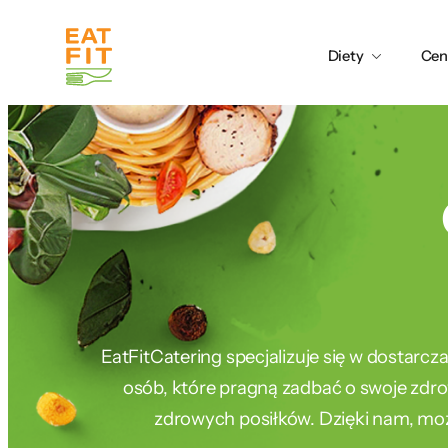
Przejdź
do
Diety
Cen
treści
EatFitCatering specjalizuje się w dostarcz
osób, które pragną zadbać o swoje zdro
zdrowych posiłków. Dzięki nam, moż