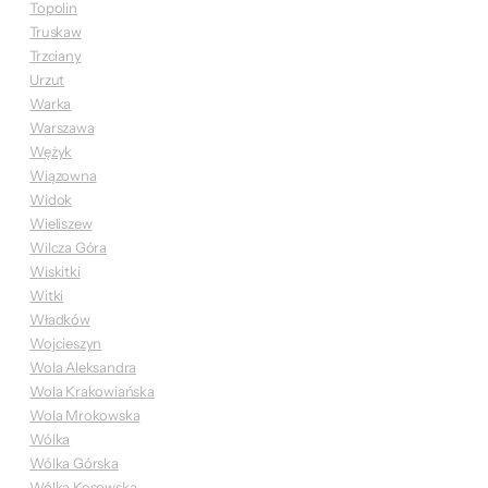
Topolin
Truskaw
Trzciany
Urzut
Warka
Warszawa
Wężyk
Wiązowna
Widok
Wieliszew
Wilcza Góra
Wiskitki
Witki
Władków
Wojcieszyn
Wola Aleksandra
Wola Krakowiańska
Wola Mrokowska
Wólka
Wólka Górska
Wólka Kosowska