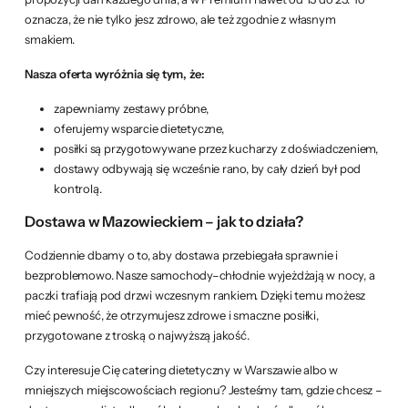
oznacza, że nie tylko jesz zdrowo, ale też zgodnie z własnym
smakiem.
Nasza oferta wyróżnia się tym, że:
zapewniamy zestawy próbne,
oferujemy wsparcie dietetyczne,
posiłki są przygotowywane przez kucharzy z doświadczeniem,
dostawy odbywają się wcześnie rano, by cały dzień był pod
kontrolą.
Dostawa w Mazowieckiem – jak to działa?
Codziennie dbamy o to, aby dostawa przebiegała sprawnie i
bezproblemowo. Nasze samochody–chłodnie wyjeżdżają w nocy, a
paczki trafiają pod drzwi wczesnym rankiem. Dzięki temu możesz
mieć pewność, że otrzymujesz zdrowe i smaczne posiłki,
przygotowane z troską o najwyższą jakość.
Czy interesuje Cię catering dietetyczny w Warszawie albo w
mniejszych miejscowościach regionu? Jesteśmy tam, gdzie chcesz –