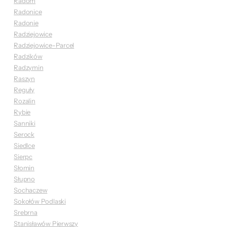
Radom
Radonice
Radonie
Radziejowice
Radziejowice-Parcel
Radzików
Radzymin
Raszyn
Reguły
Rozalin
Rybie
Sanniki
Serock
Siedlce
Sierpc
Słomin
Słupno
Sochaczew
Sokołów Podlaski
Srebrna
Stanisławów Pierwszy