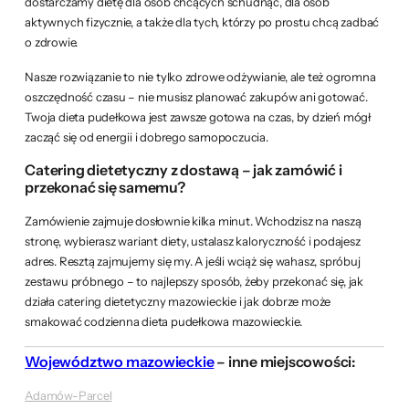
dostarczamy dietę dla osób chcących schudnąć, dla osób
aktywnych fizycznie, a także dla tych, którzy po prostu chcą zadbać
o zdrowie.
Nasze rozwiązanie to nie tylko zdrowe odżywianie, ale też ogromna
oszczędność czasu – nie musisz planować zakupów ani gotować.
Twoja dieta pudełkowa jest zawsze gotowa na czas, by dzień mógł
zacząć się od energii i dobrego samopoczucia.
Catering dietetyczny z dostawą – jak zamówić i
przekonać się samemu?
Zamówienie zajmuje dosłownie kilka minut. Wchodzisz na naszą
stronę, wybierasz wariant diety, ustalasz kaloryczność i podajesz
adres. Resztą zajmujemy się my. A jeśli wciąż się wahasz, spróbuj
zestawu próbnego – to najlepszy sposób, żeby przekonać się, jak
działa catering dietetyczny mazowieckie i jak dobrze może
smakować codzienna dieta pudełkowa mazowieckie.
Województwo mazowieckie
– inne miejscowości:
Adamów-Parcel