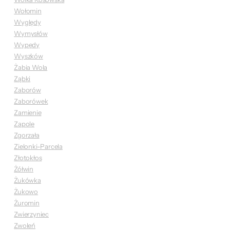
Wołomin
Wyględy
Wymysłów
Wypędy
Wyszków
Żabia Wola
Ząbki
Zaborów
Zaborówek
Zamienie
Zapole
Zgorzała
Zielonki-Parcela
Złotokłos
Żółwin
Żukówka
Żukowo
Żuromin
Zwierzyniec
Zwoleń