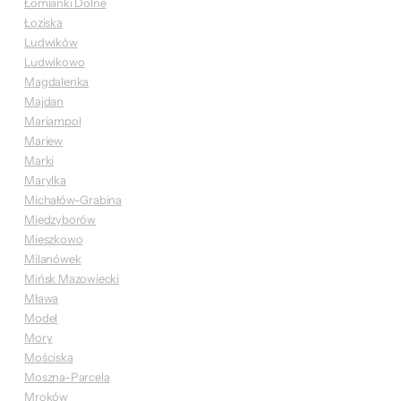
Łomianki Dolne
Łoziska
Ludwików
Ludwikowo
Magdalenka
Majdan
Mariampol
Mariew
Marki
Marylka
Michałów-Grabina
Międzyborów
Mieszkowo
Milanówek
Mińsk Mazowiecki
Mława
Model
Mory
Mościska
Moszna-Parcela
Mroków