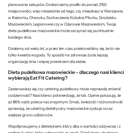
planowania zakupów. Dostarczamy posiłki do ponad 2150
miejscowości, więc niezależnie od tego, czy mieszkasz w Warszawie,
w Radomiu, Otwocku, Sochaczewie, Kobyłce, Płocku, Grodzisku
Mazowieckim, Legionowie czy w Ożarowie Mazowieckim, Twoja
dieta pudełkowa mazowieckie może zaczynać się punktualnie
każdego dnia.
Działamy od wielu lat, a przez ten czas przekonaliśmy się, że to nie
tylko kwestia wygody. To sposób na zdrowsze życie, lepszą
organizację dnia i więcej przestrzeni dla siebie.
Dieta pudełkowa mazowieckie – dlaczego nasi klienci
wybierają Eat Fit Catering?
Zastanawiasz się, czy catering pudełkowy może naprawdę zmienić
codzienność? Nasi klienci potwierdzają, że tak. Opinie pokazują, że
aż 86% osób poleca nas znajomym. Smak, świeżość i różnorodność
sprawiają, że catering dietetyczny mazowieckie zyskuje coraz
większe grono odbiorców.
Współpracujemy z dietetykiem, który dba o wartości odżywcze, i z
szefem kuchni, który odpowiada za smak. Dzięki temu dostajesz