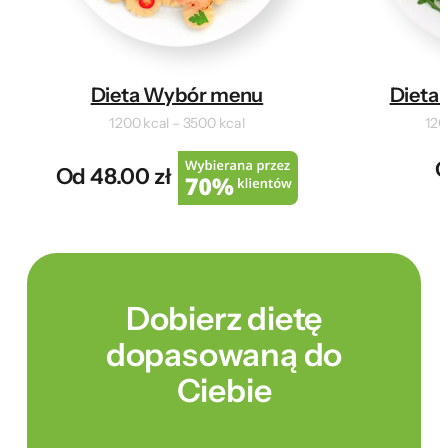
Dieta Wybór menu
Dieta 
1200 kcal – 3500 kcal
120
O
Od 48.00 zł
Dobierz dietę
dopasowaną do
Ciebie