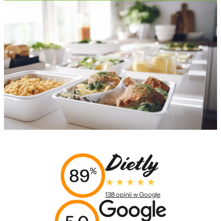
89
%
138 opinii w Google