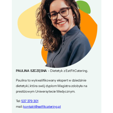
PAULINA SZCZĘSNA
– Dietetyk z EatFitCatering.
Paulina to wykwalifikowany ekspert w dziedzinie
dietetyki, która swój dyplom Magistra zdobyła na
prestiżowym Uniwersytecie Medycznym.
Tel:
537 379 301
mail:
kontakt@eatfitcatering.pl