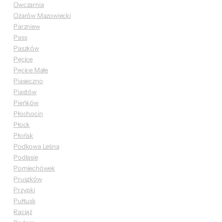
Owczarnia
Ożarów Mazowiecki
Parzniew
Pass
Paszków
Pęcice
Pęcice Małe
Piaseczno
Piastów
Pieńków
Płochocin
Płock
Płońsk
Podkowa Leśna
Podlasie
Pomiechówek
Pruszków
Przypki
Pułtusk
Raciąż