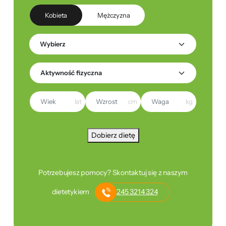
Kobieta
Mężczyzna
lat
cm
kg
Dobierz dietę
Potrzebujesz pomocy? Skontaktuj się z naszym
dietetykiem
245 3214 324