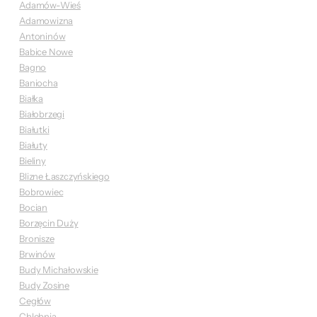
Adamów-Wieś
Adamowizna
Antoninów
Babice Nowe
Bagno
Baniocha
Białka
Białobrzegi
Białutki
Białuty
Bieliny
Blizne Łaszczyńskiego
Bobrowiec
Bocian
Borzęcin Duży
Bronisze
Brwinów
Budy Michałowskie
Budy Zosine
Cegłów
Chlebnia