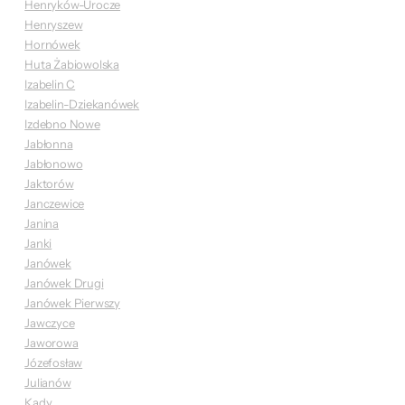
Henryków-Urocze
Henryszew
Hornówek
Huta Żabiowolska
Izabelin C
Izabelin-Dziekanówek
Izdebno Nowe
Jabłonna
Jabłonowo
Jaktorów
Janczewice
Janina
Janki
Janówek
Janówek Drugi
Janówek Pierwszy
Jawczyce
Jaworowa
Józefosław
Julianów
Kady