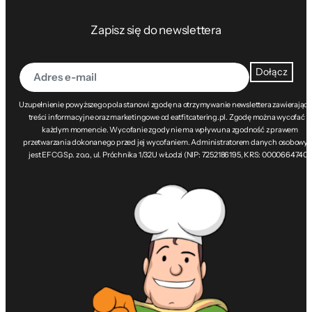
Zapisz się do newslettera
Dołącz
Uzupełnienie powyższego pola stanowi zgodę na otrzymywanie newslettera zawierając
treści informacyjne oraz marketingowe od eatfitcatering.pl. Zgodę można wycofać w
każdym momencie. Wycofanie zgody nie ma wpływu na zgodność z prawem
przetwarzania dokonanego przed jej wycofaniem. Administratorem danych osobowy
jest EFCG Sp. z o.o., ul. Próchnika 1/32U w Łodzi (NIP: 7252186195, KRS: 0000664740).