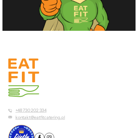
+48 730 202 334
kontakt@eatfitcatering.pl