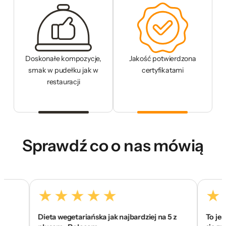
Doskonałe kompozycje,
Jakość potwierdzona
smak w pudełku jak w
certyfikatami
restauracji
Sprawdź co o nas mówią
Dieta wegetariańska jak najbardziej na 5 z
To jest to ! 