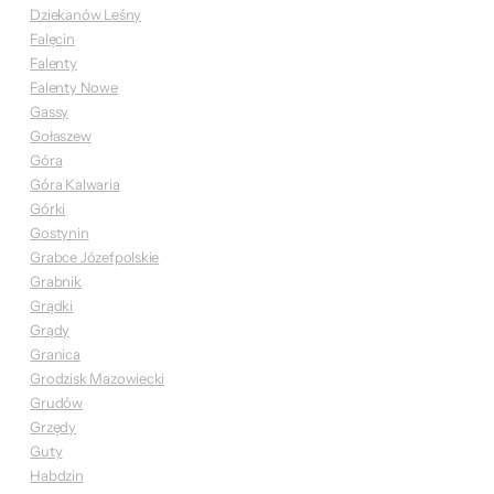
Dziekanów Leśny
Falęcin
Falenty
Falenty Nowe
Gassy
Gołaszew
Góra
Góra Kalwaria
Górki
Gostynin
Grabce Józefpolskie
Grabnik
Grądki
Grądy
Granica
Grodzisk Mazowiecki
Grudów
Grzędy
Guty
Habdzin