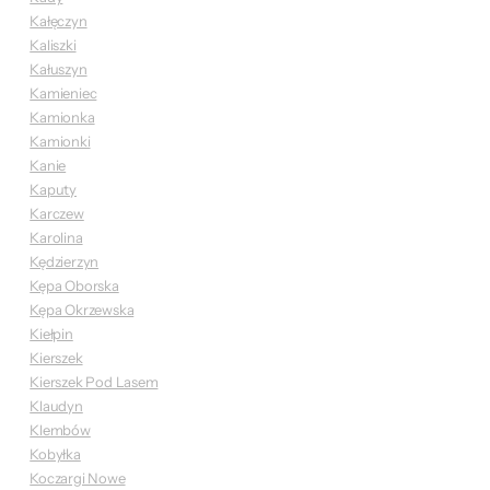
Kałęczyn
Kaliszki
Kałuszyn
Kamieniec
Kamionka
Kamionki
Kanie
Kaputy
Karczew
Karolina
Kędzierzyn
Kępa Oborska
Kępa Okrzewska
Kiełpin
Kierszek
Kierszek Pod Lasem
Klaudyn
Klembów
Kobyłka
Koczargi Nowe