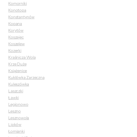
Komorniki
Konotopa
Konstantynów
Kopana
Korytów
Koszajec
Koszelew
Kozerki
Kraśnicza Wola
Krze Duże
Książenice
Kuklówka Zarzeczna
Kuleszówka
Laszczki
Ławki
Legionowo
Leszno
Lesznowola
Lipków
Łomianki