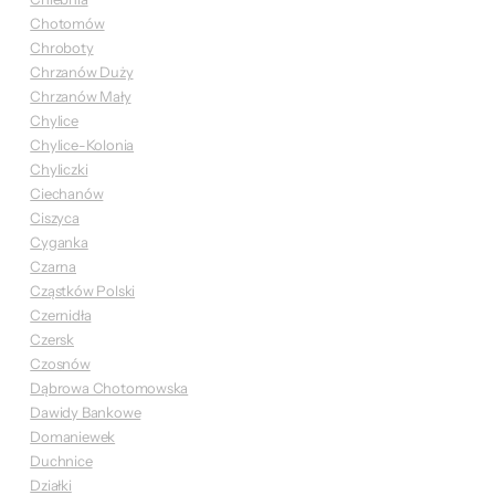
Chotomów
Chroboty
Chrzanów Duży
Chrzanów Mały
Chylice
Chylice-Kolonia
Chyliczki
Ciechanów
Ciszyca
Cyganka
Czarna
Cząstków Polski
Czernidła
Czersk
Czosnów
Dąbrowa Chotomowska
Dawidy Bankowe
Domaniewek
Duchnice
Działki