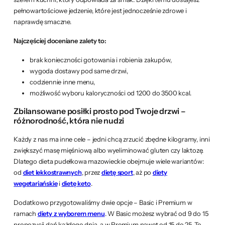
pełnowartościowe jedzenie, które jest jednocześnie zdrowe i
naprawdę smaczne.
Najczęściej doceniane zalety to:
brak konieczności gotowania i robienia zakupów,
wygoda dostawy pod same drzwi,
codziennie inne menu,
możliwość wyboru kaloryczności od 1200 do 3500 kcal.
Zbilansowane posiłki prosto pod Twoje drzwi –
różnorodność, która nie nudzi
Każdy z nas ma inne cele – jedni chcą zrzucić zbędne kilogramy, inni
zwiększyć masę mięśniową albo wyeliminować gluten czy laktozę.
Dlatego dieta pudełkowa mazowieckie obejmuje wiele wariantów:
od
diet lekkostrawnych
, przez
dietę sport
, aż po
diety
wegetariańskie
i
dietę keto
.
Dodatkowo przygotowaliśmy dwie opcje – Basic i Premium w
ramach
diety z wyborem menu
. W Basic możesz wybrać od 9 do 15
propozycji dań każdego dnia, a w Premium nawet od 15 do 25. To