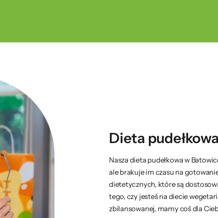
Dieta pudełkowa
Nasza dieta pudełkowa w Batowice 
ale brakuje im czasu na gotowani
dietetycznych, które są dostosow
tego, czy jesteś na diecie wegetar
zbilansowanej, mamy coś dla Cieb