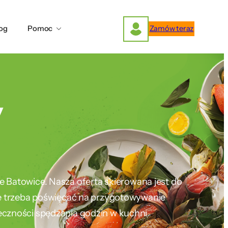
og
Pomoc
Zamów teraz
y
ie Batowice. Nasza oferta skierowana jest do
nie trzeba poświęcać na przygotowywanie
eczności spędzania godzin w kuchni.