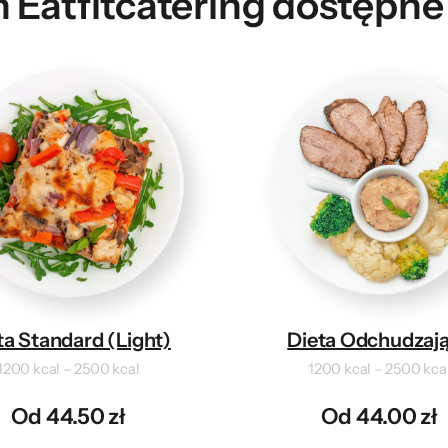
h Eatfitcatering dostępne
ta Standard (Light)
Dieta Odchudzaj
1200 kcal – 2500 kcal
1200 kcal – 2500 kca
Od 44.50 zł
Od 44.00 zł