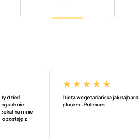
ń
Dieta wegetariańska jak najbardziej na 5
nie
plusem . Polecam
a mnie
ję z