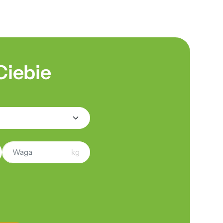
Ciebie
kg