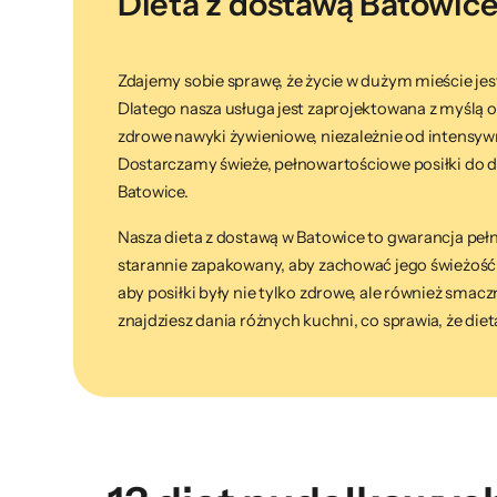
Dieta z dostawą Batowic
Zdajemy sobie sprawę, że życie w dużym mieście je
Dlatego nasza usługa jest zaprojektowana z myślą 
zdrowe nawyki żywieniowe, niezależnie od intensy
Dostarczamy świeże, pełnowartościowe posiłki do do
Batowice.
Nasza dieta z dostawą w Batowice to gwarancja pełne
starannie zapakowany, aby zachować jego świeżość
aby posiłki były nie tylko zdrowe, ale również smacz
znajdziesz dania różnych kuchni, co sprawia, że dieta