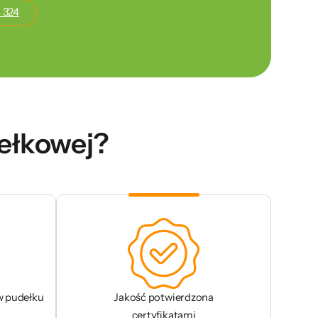
 324
dełkowej?
w pudełku
Jakość potwierdzona
certyfikatami