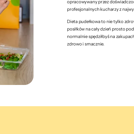
opracowywany przez doświadczon
profesjonalnych kucharzy z najwyż
Dieta pudełkowa to nie tylko zdr
posiłków na cały dzień prosto pod
normalnie spędziłbyś na zakupach
zdrowo i smacznie.