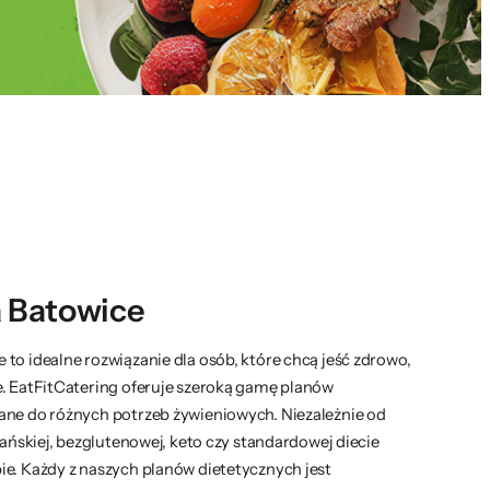
 Batowice
to idealne rozwiązanie dla osób, które chcą jeść zdrowo,
e. EatFitCatering oferuje szeroką gamę planów
ane do różnych potrzeb żywieniowych. Niezależnie od
iańskiej, bezglutenowej, keto czy standardowej diecie
ie. Każdy z naszych planów dietetycznych jest