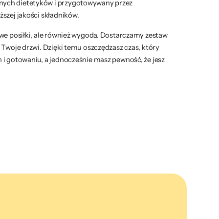
ych dietetyków i przygotowywany przez
szej jakości składników.
owe posiłki, ale również wygoda. Dostarczamy zestaw
 Twoje drzwi. Dzięki temu oszczędzasz czas, który
 i gotowaniu, a jednocześnie masz pewność, że jesz