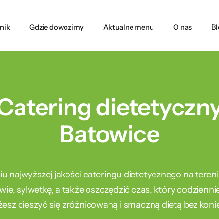
nik
Gdzie dowozimy
Aktualne menu
O nas
Bl
Catering dietetyczn
Batowice
niu najwyższej jakości cateringu dietetycznego na teren
wie, sylwetkę, a także oszczędzić czas, który codzien
esz cieszyć się zróżnicowaną i smaczną dietą bez koni