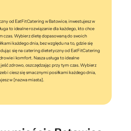
czny od EatFitCatering w Batowice, inwestujesz w
ługa to idealne rozwiązanie dla każdego, kto chce
ym czas. Wybierz dietę dopasowaną do swoich
iłkami każdego dnia, bez względu na to, gdzie się
dując się na catering dietetyczny od EatFitCatering
drowie i komfort. Nasza usługa to idealne
 jeść zdrowo, oszczędzając przy tym czas. Wybierz
eb i ciesz się smacznymi posiłkami każdego dnia,
ujesz w [nazwa miasta].