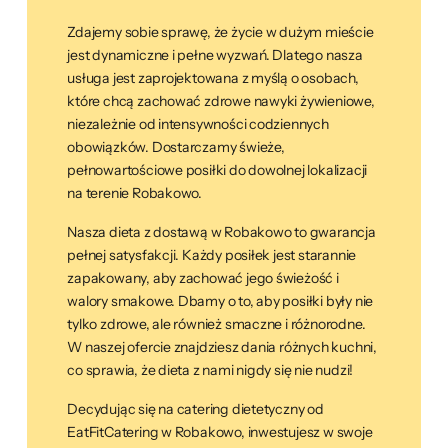
Zdajemy sobie sprawę, że życie w dużym mieście
jest dynamiczne i pełne wyzwań. Dlatego nasza
usługa jest zaprojektowana z myślą o osobach,
które chcą zachować zdrowe nawyki żywieniowe,
niezależnie od intensywności codziennych
obowiązków. Dostarczamy świeże,
pełnowartościowe posiłki do dowolnej lokalizacji
na terenie Robakowo.
Nasza dieta z dostawą w Robakowo to gwarancja
pełnej satysfakcji. Każdy posiłek jest starannie
zapakowany, aby zachować jego świeżość i
walory smakowe. Dbamy o to, aby posiłki były nie
tylko zdrowe, ale również smaczne i różnorodne.
W naszej ofercie znajdziesz dania różnych kuchni,
co sprawia, że dieta z nami nigdy się nie nudzi!
Decydując się na catering dietetyczny od
EatFitCatering w Robakowo, inwestujesz w swoje