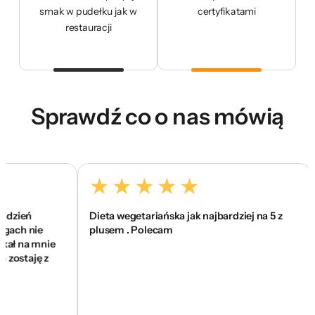
smak w pudełku jak w
certyfikatami
restauracji
Sprawdź co o nas mówią
ień
Dieta wegetariańska jak najbardziej na 5 z
To
h nie
plusem . Polecam
si
 na mnie
wa
staję z
sk