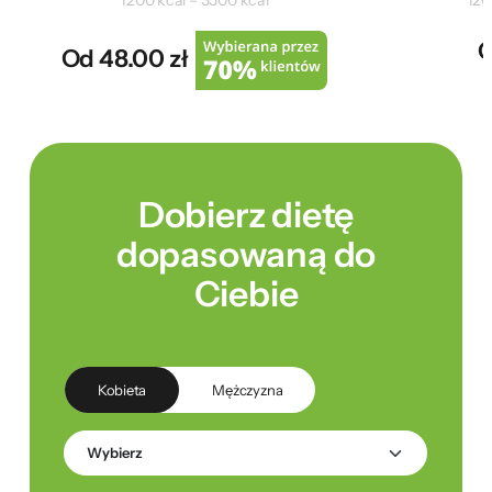
1200 kcal – 3500 kcal
120
O
Od 48.00 zł
Dobierz dietę
dopasowaną do
Ciebie
Kobieta
Mężczyzna