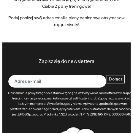
Ciebie 2 plany treningowe!
Podaj poniżej swój adres email a plany treningowe otrzymasz w
ciągu minuty!
Zapisz się do newslettera
Dołącz
Uzupełnienie powyższego pola stanowi zgodę na otrzymywanie newslettera zawierając
treści informacyjne oraz marketingowe od eatfitcatering.pl. Zgodę można wycofać w
każdym momencie. Wycofanie zgody nie ma wpływu na zgodność z prawem
przetwarzania dokonanego przed jej wycofaniem. Administratorem danych osobowy
jest EFCG Sp. z o.o., ul. Próchnika 1/32U w Łodzi (NIP: 7252186195, KRS: 0000664740).