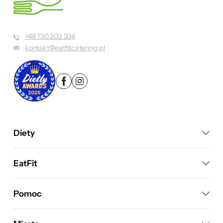
+48 730 202 334
kontakt@eatfitcatering.pl
Diety
EatFit
Pomoc