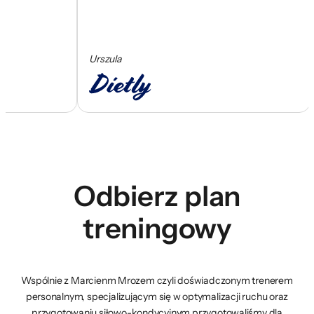
Urszula
Ce
Odbierz plan
treningowy
Wspólnie z Marcienm Mrozem czyli doświadczonym trenerem
personalnym, specjalizującym się w optymalizacji ruchu oraz
przygotowaniu siłowo-kondycyjnym przygotowaliśmy dla