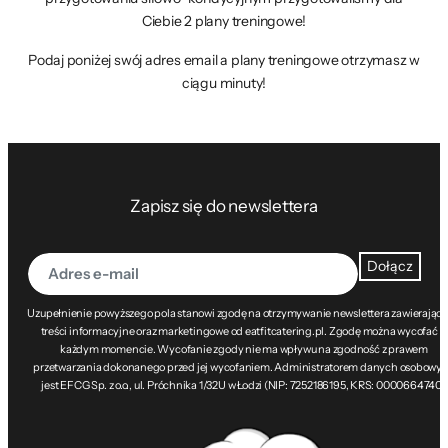
Ciebie 2 plany treningowe!
Podaj poniżej swój adres email a plany treningowe otrzymasz w
ciągu minuty!
Zapisz się do newslettera
Dołącz
Uzupełnienie powyższego pola stanowi zgodę na otrzymywanie newslettera zawierając
treści informacyjne oraz marketingowe od eatfitcatering.pl. Zgodę można wycofać w
każdym momencie. Wycofanie zgody nie ma wpływu na zgodność z prawem
przetwarzania dokonanego przed jej wycofaniem. Administratorem danych osobowy
jest EFCG Sp. z o.o., ul. Próchnika 1/32U w Łodzi (NIP: 7252186195, KRS: 0000664740).