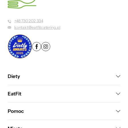
+48 730 202 334
kontakt@eatfitcatering.pl
Diety
EatFit
Pomoc