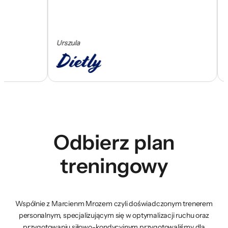
Urszula
Ceza
Odbierz plan
treningowy
Wspólnie z Marcienm Mrozem czyli doświadczonym trenerem
personalnym, specjalizującym się w optymalizacji ruchu oraz
przygotowaniu siłowo-kondycyjnym przygotowaliśmy dla