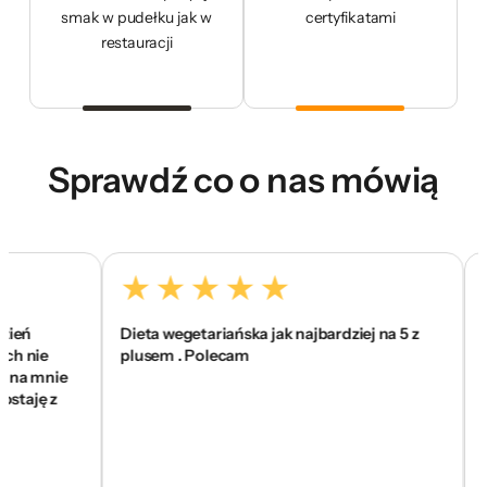
smak w pudełku jak w
certyfikatami
restauracji
Sprawdź co o nas mówią
ń
Dieta wegetariańska jak najbardziej na 5 z
To j
nie
plusem . Polecam
się 
a mnie
wam 
aję z
sko