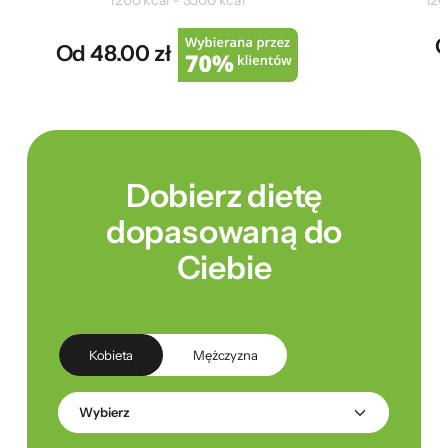
1200 kcal – 3500 kcal
120
O
Od 48.00 zł
Dobierz dietę
dopasowaną do
Ciebie
Kobieta
Mężczyzna