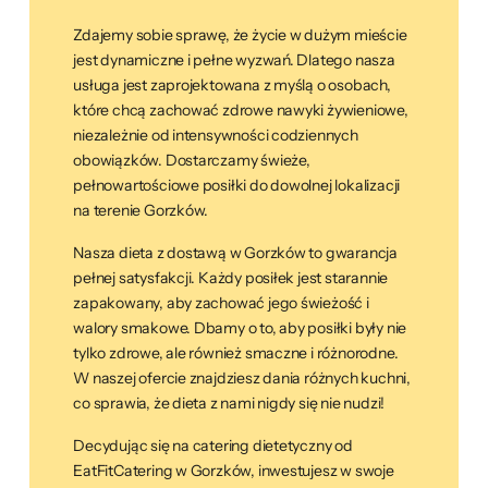
Zdajemy sobie sprawę, że życie w dużym mieście
jest dynamiczne i pełne wyzwań. Dlatego nasza
usługa jest zaprojektowana z myślą o osobach,
które chcą zachować zdrowe nawyki żywieniowe,
niezależnie od intensywności codziennych
obowiązków. Dostarczamy świeże,
pełnowartościowe posiłki do dowolnej lokalizacji
na terenie Gorzków.
Nasza dieta z dostawą w Gorzków to gwarancja
pełnej satysfakcji. Każdy posiłek jest starannie
zapakowany, aby zachować jego świeżość i
walory smakowe. Dbamy o to, aby posiłki były nie
tylko zdrowe, ale również smaczne i różnorodne.
W naszej ofercie znajdziesz dania różnych kuchni,
co sprawia, że dieta z nami nigdy się nie nudzi!
Decydując się na catering dietetyczny od
EatFitCatering w Gorzków, inwestujesz w swoje