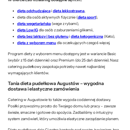
dieta odchudzająca
i
dieta lekkostrawna
,
dieta dla osób aktywnych fizycznie (
dieta sport
),
dieta wegetariańska
(wege z rybami),
dieta Low IG
dla osób z zaburzeniami glikemii,
dieta bez laktozy i bez glutenu
i
dieta ketogeniczna
(Keto),
dieta z wyborem menu
dla oczekujących czegoś więcej.
Program diety z wyborem menu dostępny jest w wariancie Basic
(wybór z 15 dań dziennie) oraz Premium (do 25 dań dziennie). Nasz
catering pudełkowy zaspokaja potrzeby nawet najbardziej
wymagających klientów.
Tania dieta pudełkowa Augustów – wygodna
dostawa i elastyczne zamówienia
Catering w Augustowie to także wygoda codziennej dostawy.
Posiłki przywozimy prosto do Twojego domu lub pracy – zawsze
świeże, smaczne i gotowe do spożycia. Zadbaliśmy o intuicyjny
system zamówień, który umożliwia elastyczne zarządzanie planem.
Dieta pudełkowa daje Ci pełną kontrolę nad swoim żywieniem, bez