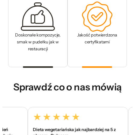
Doskonałe kompozycje,
Jakość potwierdzona
smak w pudełku jak w
certyfikatami
restauracji
Sprawdź co o nas mówią
Dieta wegetariańska jak najbardziej na 5 z
To jes