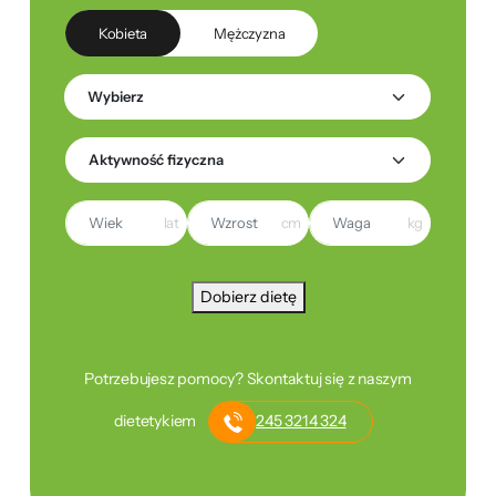
Kobieta
Mężczyzna
lat
cm
kg
Dobierz dietę
Potrzebujesz pomocy? Skontaktuj się z naszym
dietetykiem
245 3214 324