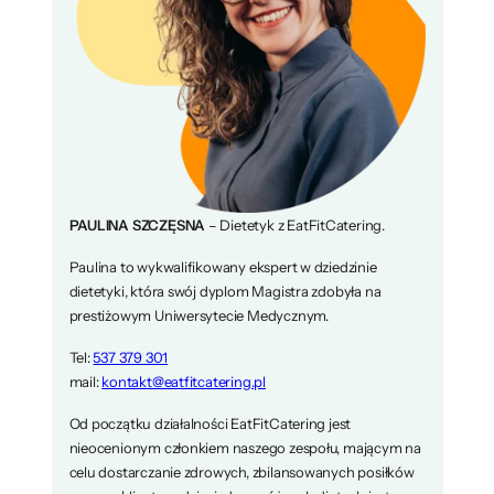
PAULINA SZCZĘSNA
– Dietetyk z EatFitCatering.
Paulina to wykwalifikowany ekspert w dziedzinie
dietetyki, która swój dyplom Magistra zdobyła na
prestiżowym Uniwersytecie Medycznym.
Tel:
537 379 301
mail:
kontakt@eatfitcatering.pl
Od początku działalności EatFitCatering jest
nieocenionym członkiem naszego zespołu, mającym na
celu dostarczanie zdrowych, zbilansowanych posiłków