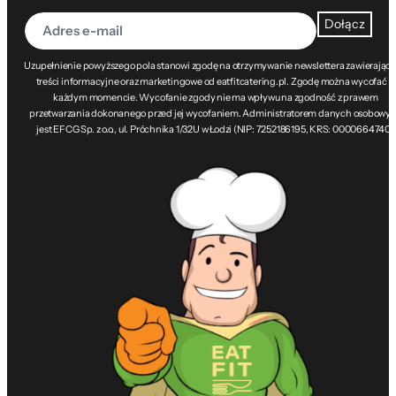
Dołącz
Uzupełnienie powyższego pola stanowi zgodę na otrzymywanie newslettera zawierając
treści informacyjne oraz marketingowe od eatfitcatering.pl. Zgodę można wycofać w
każdym momencie. Wycofanie zgody nie ma wpływu na zgodność z prawem
przetwarzania dokonanego przed jej wycofaniem. Administratorem danych osobowy
jest EFCG Sp. z o.o., ul. Próchnika 1/32U w Łodzi (NIP: 7252186195, KRS: 0000664740).