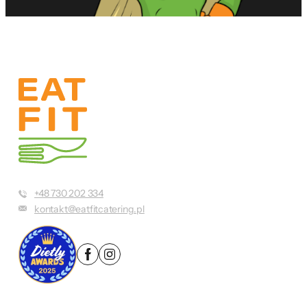
+48 730 202 334
kontakt@eatfitcatering.pl