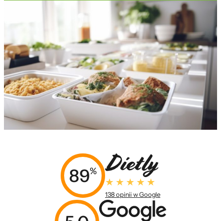
89
%
138 opinii w Google