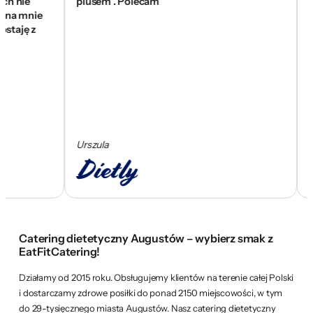
ie
plusem . Polecam
się zn
mnie
wam z
ę z
skomp
Urszula
Cezar
Catering dietetyczny Augustów – wybierz smak z
EatFitCatering!
Działamy od 2015 roku. Obsługujemy klientów na terenie całej Polski
i dostarczamy zdrowe posiłki do ponad 2150 miejscowości, w tym
do 29-tysięcznego miasta Augustów. Nasz catering dietetyczny