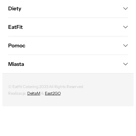
Diety
EatFit
Pomoc
Miasta
© Eatfit Catering 2023 All Rights Reserved
Realizacja:
DeltaM
&
East2GO