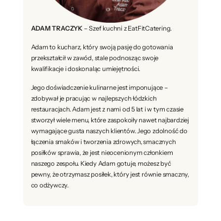
ADAM TRACZYK
– Szef kuchni z EatFitCatering.
Adam to kucharz, który swoją pasję do gotowania
przekształcił w zawód, stale podnosząc swoje
kwalifikacje i doskonaląc umiejętności.
Jego doświadczenie kulinarne jest imponujące –
zdobywał je pracując w najlepszych łódzkich
restauracjach. Adam jest z nami od 5 lat i w tym czasie
stworzył wiele menu, które zaspokoiły nawet najbardziej
wymagające gusta naszych klientów. Jego zdolność do
łączenia smaków i tworzenia zdrowych, smacznych
posiłków sprawia, że jest nieocenionym członkiem
naszego zespołu. Kiedy Adam gotuje, możesz być
pewny, że otrzymasz posiłek, który jest równie smaczny,
co odżywczy.