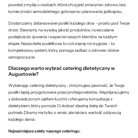
powstał z myślą o osobach, które chcą jeść smacznie i zdrowo, bez
konieczności samodzielnego gotowania i planowania jadłospisu.
Dostarczamy zbilansowane posiłki każdego dnia – prosto pod Twoje
drzwi. Stawiamy na wysoką jakość produktów, nowoczesne
podejście do żywienia i wsparcie naszych klientów na każdym
etapie. Nasza dieta pudełkowa to coś więcej niż wygoda – to
kompleksowy system, który pomaga zadbać o zdrowie i dobre
samopoczucie.
Dlaczego warto wybrać catering dietetyczny w
Augustowie?
Wybierając catering dietetyczny , otrzymujesz pewność, że Twoje
posiłki będą przygotowane przez profesjonalistów. Współpracujemy
z doświadczonym szefem kuchni i oferujemy konsultacje z
dietetykiem, który pomoże Ci dobrać idealną dietę do Twoich
potrzeb. Dbamy nie tylko o smak, ale także o wartość odżywczą
każdego dania.
Najważniejsze zalety naszego cateringu: