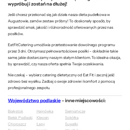
wypróbuj i zostań na dłużej!
Jeśli chcesz przekonać się, jak działa nasza dieta pudełkowa w
Augustowie, zamów zestaw próbny! To doskonały sposób, by
sprawdzić smak, jakość i różnorodność oferowanych przez nas
posiłków.
EatFitCatering umożliwia przetestowanie dowolnego programu
przez 3 dni. Otrzymasz pełnowartościowe posiłki – dokładnie takie
same, jakie dostarczamy naszym stałym klientom. To idealna okazja,
by sprawdzić, czy nasza oferta spełnia Twoje oczekiwania.
Nie czekaj – wybierz catering dietetyczny od Eat Fit i zacznij jeść
zdrowo bez wysiłku. Zadbaj o swoje zdrowie i komfort z pomocą
profesjonalnego zespołu.
Województwo podlaskie
– inne miejscowości:
Białystok
Hajnówka
Siemiatycze
Bielsk Podlaski
Kleosin
Sokółka
Choroszcz
Łapy
Suwałki