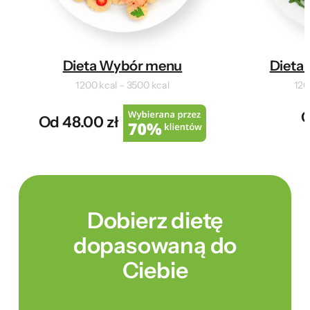
Dieta Wybór menu
Dieta 
1200 kcal – 3500 kcal
120
O
Od 48.00 zł
Dobierz dietę
dopasowaną do
Ciebie