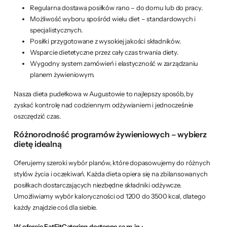
Regularna dostawa posiłków rano – do domu lub do pracy.
Możliwość wyboru spośród wielu diet – standardowych i
specjalistycznych.
Posiłki przygotowane z wysokiej jakości składników.
Wsparcie dietetyczne przez cały czas trwania diety.
Wygodny system zamówień i elastyczność w zarządzaniu
planem żywieniowym.
Nasza dieta pudełkowa w Augustowie to najlepszy sposób, by
zyskać kontrolę nad codziennym odżywianiem i jednocześnie
oszczędzić czas.
Różnorodność programów żywieniowych – wybierz
dietę idealną
Oferujemy szeroki wybór planów, które dopasowujemy do różnych
stylów życia i oczekiwań. Każda dieta opiera się na zbilansowanych
posiłkach dostarczających niezbędne składniki odżywcze.
Umożliwiamy wybór kaloryczności od 1200 do 3500 kcal, dlatego
każdy znajdzie coś dla siebie.
W ofercie EatFitCatering dostępne są m.in.: